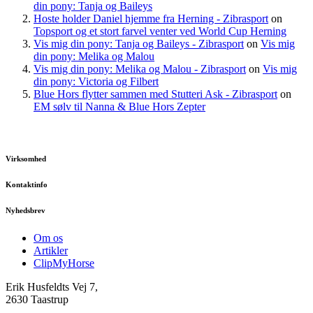
din pony: Tanja og Baileys
Hoste holder Daniel hjemme fra Herning - Zibrasport
on
Topsport og et stort farvel venter ved World Cup Herning
Vis mig din pony: Tanja og Baileys - Zibrasport
on
Vis mig
din pony: Melika og Malou
Vis mig din pony: Melika og Malou - Zibrasport
on
Vis mig
din pony: Victoria og Filbert
Blue Hors flytter sammen med Stutteri Ask - Zibrasport
on
EM sølv til Nanna & Blue Hors Zepter
Virksomhed
Kontaktinfo
Nyhedsbrev
Om os
Artikler
ClipMyHorse
Erik Husfeldts Vej 7,
2630 Taastrup