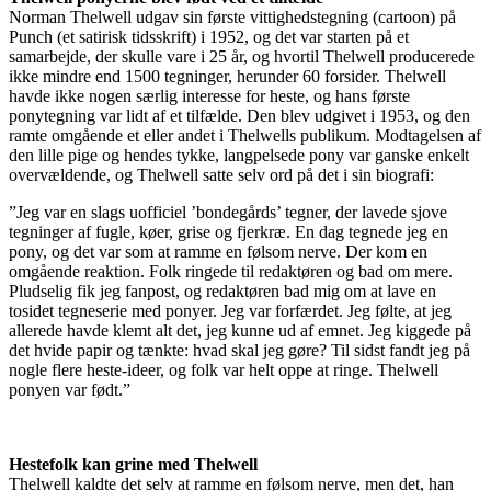
Norman Thelwell udgav sin første vittighedstegning (cartoon) på
Punch (et satirisk tidsskrift) i 1952, og det var starten på et
samarbejde, der skulle vare i 25 år, og hvortil Thelwell producerede
ikke mindre end 1500 tegninger, herunder 60 forsider. Thelwell
havde ikke nogen særlig interesse for heste, og hans første
ponytegning var lidt af et tilfælde. Den blev udgivet i 1953, og den
ramte omgående et eller andet i Thelwells publikum. Modtagelsen af
den lille pige og hendes tykke, langpelsede pony var ganske enkelt
overvældende, og Thelwell satte selv ord på det i sin biografi:
”Jeg var en slags uofficiel ’bondegårds’ tegner, der lavede sjove
tegninger af fugle, køer, grise og fjerkræ. En dag tegnede jeg en
pony, og det var som at ramme en følsom nerve. Der kom en
omgående reaktion. Folk ringede til redaktøren og bad om mere.
Pludselig fik jeg fanpost, og redaktøren bad mig om at lave en
tosidet tegneserie med ponyer. Jeg var forfærdet. Jeg følte, at jeg
allerede havde klemt alt det, jeg kunne ud af emnet. Jeg kiggede på
det hvide papir og tænkte: hvad skal jeg gøre? Til sidst fandt jeg på
nogle flere heste-ideer, og folk var helt oppe at ringe. Thelwell
ponyen var født.”
Hestefolk kan grine med Thelwell
Thelwell kaldte det selv at ramme en følsom nerve, men det, han