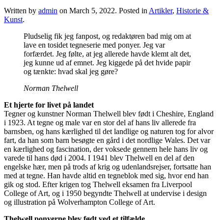
Written by
admin
on
March 5, 2022
. Posted in
Artikler
,
Historie &
Kunst
.
Pludselig fik jeg fanpost, og redaktøren bad mig om at
lave en tosidet tegneserie med ponyer. Jeg var
forfærdet. Jeg følte, at jeg allerede havde klemt alt det,
jeg kunne ud af emnet. Jeg kiggede på det hvide papir
og tænkte: hvad skal jeg gøre?
Norman Thelwell
Et hjerte for livet på landet
Tegner og kunstner Norman Thelwell blev født i Cheshire, England
i 1923. At tegne og male var en stor del af hans liv allerede fra
barnsben, og hans kærlighed til det landlige og naturen tog for alvor
fart, da han som barn besøgte en gård i det nordlige Wales. Det var
en kærlighed og fascination, der voksede gennem hele hans liv og
varede til hans død i 2004. I 1941 blev Thelwell en del af den
engelske hær, men på trods af krig og udenlandsrejser, fortsatte han
med at tegne. Han havde altid en tegneblok med sig, hvor end han
gik og stod. Efter krigen tog Thelwell eksamen fra Liverpool
College of Art, og i 1950 begyndte Thelwell at undervise i design
og illustration på Wolverhampton College of Art.
Thelwell ponyerne blev født ved et tilfælde