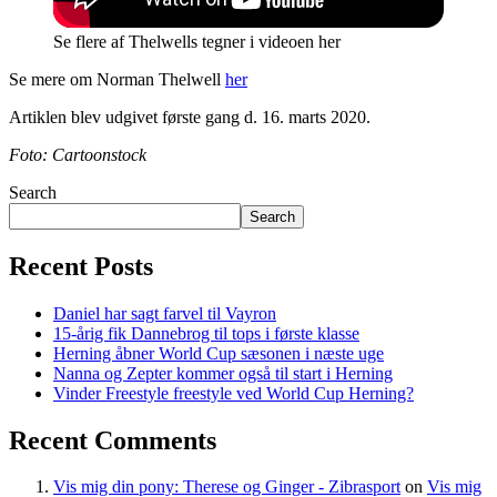
Se flere af Thelwells tegner i videoen her
Se mere om Norman Thelwell
her
Artiklen blev udgivet første gang d. 16. marts 2020.
Foto: Cartoonstock
Search
Search
Recent Posts
Daniel har sagt farvel til Vayron
15-årig fik Dannebrog til tops i første klasse
Herning åbner World Cup sæsonen i næste uge
Nanna og Zepter kommer også til start i Herning
Vinder Freestyle freestyle ved World Cup Herning?
Recent Comments
Vis mig din pony: Therese og Ginger - Zibrasport
on
Vis mig