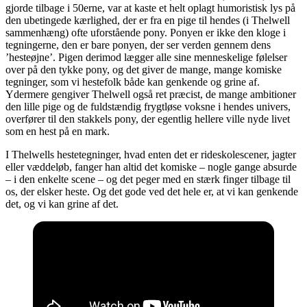
gjorde tilbage i 50erne, var at kaste et helt oplagt humoristisk lys på
den ubetingede kærlighed, der er fra en pige til hendes (i Thelwell
sammenhæng) ofte uforstående pony. Ponyen er ikke den kloge i
tegningerne, den er bare ponyen, der ser verden gennem dens
’hesteøjne’. Pigen derimod lægger alle sine menneskelige følelser
over på den tykke pony, og det giver de mange, mange komiske
tegninger, som vi hestefolk både kan genkende og grine af.
Ydermere gengiver Thelwell også ret præcist, de mange ambitioner
den lille pige og de fuldstændig frygtløse voksne i hendes univers,
overfører til den stakkels pony, der egentlig hellere ville nyde livet
som en hest på en mark.
I Thelwells hestetegninger, hvad enten det er rideskolescener, jagter
eller væddeløb, fanger han altid det komiske – nogle gange absurde
– i den enkelte scene – og det peger med en stærk finger tilbage til
os, der elsker heste. Og det gode ved det hele er, at vi kan genkende
det, og vi kan grine af det.