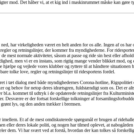
igter mod. Det håber vi, at et kig ind i maskinrummet måske kan gøre ty
d, har virkeligheden været en helt anden for os alle. Ingen af os har op
ve, regler og retningslinjer, der kommer fra myndighederne. For ridesporte
v de mest normale aktiviteter, såsom at passe og ride sin hest eller afho
ed, men vi er en instans, som rigtig mange vender blikket mod, og derf
e hjælpe og vejlede vores klubber og ryttere til at håndtere situationen
are tolke love, regler og retningslinjer til ridesportens fordel.
 været i tæt dialog med både myndighedernes Corona-hotline, Rigspolitiet o
er og behov for netop deres idrætsgren, fuldstændigt som os. Det er alt
r bl.a. kommet til udtryk i de opdaterede retningslinjer fra Kulturminist
er. Desværre er der fortsat forskellige tolkninger af forsamlingsforbuddet
r grønt lys, og den anden trækker i bremsen.
er imellem. Et af de mest omdiskuterede spørgsmål er brugen af ridehalle
nen eller deres lokale politi, og nogen har tilmed oplevet, at nabogården h
 og deler dem. Vi har svært ved at forstå, hvordan der kan tolkes så forsk