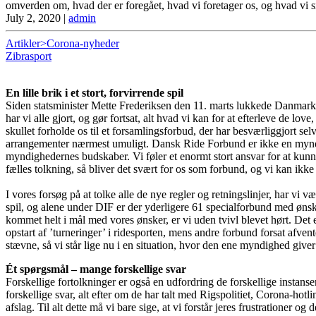
omverden om, hvad der er foregået, hvad vi foretager os, og hvad vi s
July 2, 2020
|
admin
Artikler>Corona-nyheder
Zibrasport
En lille brik i et stort, forvirrende spil
Siden statsminister Mette Frederiksen den 11. marts lukkede Danmark ne
har vi alle gjort, og gør fortsat, alt hvad vi kan for at efterleve de lo
skullet forholde os til et forsamlingsforbud, der har besværliggjort sel
arrangementer nærmest umuligt. Dansk Ride Forbund er ikke en myndigh
myndighedernes budskaber. Vi føler et enormt stort ansvar for at kunn
fælles tolkning, så bliver det svært for os som forbund, og vi kan ikke b
I vores forsøg på at tolke alle de nye regler og retningslinjer, har vi
spil, og alene under DIF er der yderligere 61 specialforbund med ønsk
kommet helt i mål med vores ønsker, er vi uden tvivl blevet hørt. Det e
opstart af ’turneringer’ i ridesporten, mens andre forbund forsat afvent
stævne, så vi står lige nu i en situation, hvor den ene myndighed give
Ét spørgsmål – mange forskellige svar
Forskellige fortolkninger er også en udfordring de forskellige instans
forskellige svar, alt efter om de har talt med Rigspolitiet, Corona-hotli
afslag. Til alt dette må vi bare sige, at vi forstår jeres frustrationer