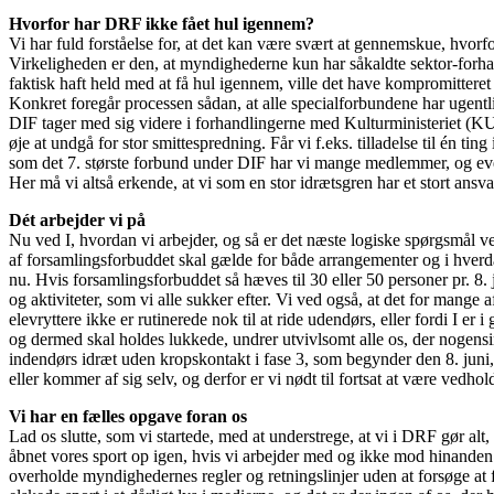
Hvorfor har DRF ikke fået hul igennem?
Vi har fuld forståelse for, at det kan være svært at gennemskue, hvorfo
Virkeligheden er den, at myndighederne kun har såkaldte sektor-forhand
faktisk haft held med at få hul igennem, ville det have kompromittere
Konkret foregår processen sådan, at alle specialforbundene har ugent
DIF tager med sig videre i forhandlingerne med Kulturministeriet (K
øje at undgå for stor smittespredning. Får vi f.eks. tilladelse til én ti
som det 7. største forbund under DIF har vi mange medlemmer, og eve
Her må vi altså erkende, at vi som en stor idrætsgren har et stort ansva
Dét arbejder vi på
Nu ved I, hvordan vi arbejder, og så er det næste logiske spørgsmål v
af forsamlingsforbuddet skal gælde for både arrangementer og i hverdag
nu. Hvis forsamlingsforbuddet så hæves til 30 eller 50 personer pr. 8. j
og aktiviteter, som vi alle sukker efter. Vi ved også, at det for mange a
elevryttere ikke er rutinerede nok til at ride udendørs, eller fordi I 
og dermed skal holdes lukkede, undrer utvivlsomt alle os, der nogensind
indendørs idræt uden kropskontakt i fase 3, som begynder den 8. juni, og
eller kommer af sig selv, og derfor er vi nødt til fortsat at være vedh
Vi har en fælles opgave foran os
Lad os slutte, som vi startede, med at understrege, at vi i DRF gør al
åbnet vores sport op igen, hvis vi arbejder med og ikke mod hinanden. 
overholde myndighedernes regler og retningslinjer uden at forsøge at f