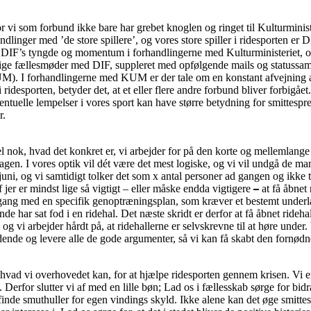
r vi som forbund ikke bare har grebet knoglen og ringet til Kulturministe
linger med ’de store spillere’, og vores store spiller i ridesporten er 
t DIF’s tyngde og momentum i forhandlingerne med Kulturministeriet, og
lige fællesmøder med DIF, suppleret med opfølgende mails og statussam
UM). I forhandlingerne med KUM er der tale om en konstant afvejning af
ng i ridesporten, betyder det, at et eller flere andre forbund bliver forbi
ntuelle lempelser i vores sport kan have større betydning for smittesp
r.
el nok, hvad det konkret er, vi arbejder for på den korte og mellemlang
en. I vores optik vil dét være det mest logiske, og vi vil undgå de mange
uni, og vi samtidigt tolker det som x antal personer ad gangen og ikke to
f jer er mindst lige så vigtigt – eller måske endda vigtigere
–
at få åbnet 
er i gang med en specifik genoptræningsplan, som kræver et bestemt under
e har sat fod i en ridehal. Det næste skridt er derfor at få åbnet rideha
 vi arbejder hårdt på, at ridehallerne er selvskrevne til at høre under. Vo
oldende og levere alle de gode argumenter, så vi kan få skabt den fornødn
t, hvad vi overhovedet kan, for at hjælpe ridesporten gennem krisen. Vi 
Derfor slutter vi af med en lille bøn; Lad os i fællesskab sørge for bi
inde smuthuller for egen vindings skyld. Ikke alene kan det øge smittesp