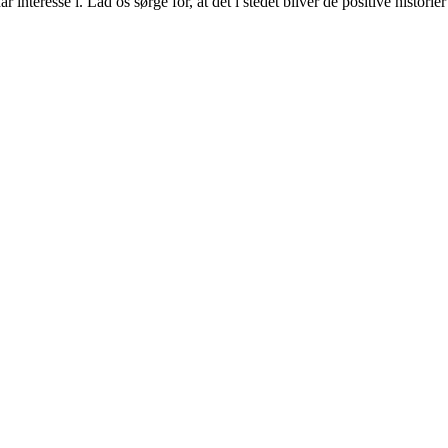
 har interesse i. Lad os sørge for, at det i stedet bliver de positive his