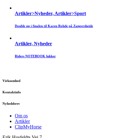
Artikler>Nyheder, Artikler>Sport
Double up i finalen til Karen Rohde på Zangersheide
Artikler, Nyheder
Riders NOTEBOOK lukker
Virksomhed
Kontaktinfo
Nyhedsbrev
Om os
Artikler
ClipMyHorse
Erik Husfeldts Vej 7,