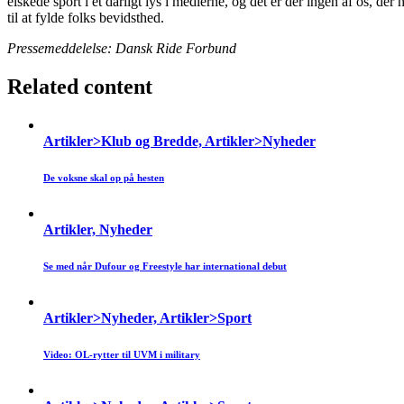
elskede sport i et dårligt lys i medierne, og det er der ingen af os, der
til at fylde folks bevidsthed.
Pressemeddelelse: Dansk Ride Forbund
Related content
Artikler>Klub og Bredde, Artikler>Nyheder
De voksne skal op på hesten
Artikler, Nyheder
Se med når Dufour og Freestyle har international debut
Artikler>Nyheder, Artikler>Sport
Video: OL-rytter til UVM i military