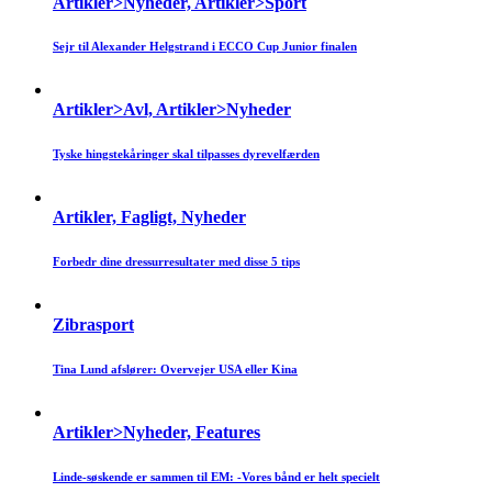
Artikler>Nyheder, Artikler>Sport
Sejr til Alexander Helgstrand i ECCO Cup Junior finalen
Artikler>Avl, Artikler>Nyheder
Tyske hingstekåringer skal tilpasses dyrevelfærden
Artikler, Fagligt, Nyheder
Forbedr dine dressurresultater med disse 5 tips
Zibrasport
Tina Lund afslører: Overvejer USA eller Kina
Artikler>Nyheder, Features
Linde-søskende er sammen til EM: -Vores bånd er helt specielt