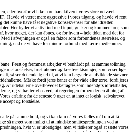
n, eller hvorfor vi ikke bare har aktiveret vores store netværk.
DIF. Havde vi været mere aggressive i vores tilgang, og havde vi rent
 det kunne have fået negative konsekvenser for alle idrætter.
taler. Her byder vi aktivt ind med input, ønsker og kommentarer, som
, hvor meget, der kan åbnes, og for hvem – hele tiden med det for
gået. Med i afvejningen er også en faktor som forbundenes størrelser, og
redning, end de vil have for mindre forbund med færre medlemmer.
e bane. Først og fremmest arbejder vi benhårdt på, at samme tolkning
 misforståelser, frustrationer og kreative løsninger, som vi ser lige
talt, så ser det endelig ud til, at vi kan begynde at afvikle de stævner
ridehallerne. Måske fordi jeres baner er for våde eller tørre, fordi jeres
lag. At ridehallerne overhovedet betragtes som indendørs idrætshaller,
llerne, og vi hæfter vi os ved, at regeringen forbereder en åbning af
res erfaring fra de seneste 9 uger er, at intet er logisk, selvskrevet
e accept og forståelse.
er alle på samme hold, og vi kan kun nå vores fælles mål om at få
drage så meget som muligt til at mindske smittespredningen ved at
redningen, hvis vi er uforsigtige, men vi risikerer også at sætte vores