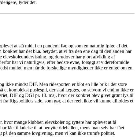
deligere, lyder det.
levet at stå midt i en pandemi før, og som en naturlig følge af det,
n konkret har det bl.a. betydet, at vi fra den ene dag til den anden har
lde elevskoleundervisning, og derudover har gjort afvikling af
or har vi naturligvis, efter bedste evne, forsøgt at videreformidle
 bedst muligt, men når de forskellige myndigheder ikke er enige om én
g ikke mindst DIF. Men ridesporten er blot en lille brik i det store
så et komplekst puslespil, der skal lægges, og selvom vi endnu ikke er
eriet, DIF og DGI pr. 13. maj, hvor der konkret blev givet grønt lys til
 fra Rigspolitiets side, som gør, at der reelt ikke vil kunne afholdes et
r, hvor mange klubber, elevskoler og ryttere har oplevet at få
ar fået tilladelse til at benytte ridehallen, mens man selv har fået
elligt på den samme lovgivning, men vi kan ikke trumfe politiet.