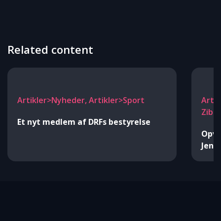
Related content
Artikler>Nyheder, Artikler>Sport
Artik
Zibr
Et nyt medlem af DRFs bestyrelse
Opva
Jens