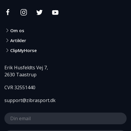
Om os
Artikler
ClipMyHorse
Erik Husfeldts Vej 7,
2630 Taastrup
CVR 32551440
support@zibrasport.dk