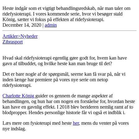
Heste indgår som et vigtigt behandlingsredskab, når man taler om
ridefysioterapi. I vores kommende serie, hvor vi besøger stald
König, sætter vi fokus på effekten af ridefysioterapi.
December 14, 2020
|
admin
Artikler>Nyheder
Zibrasport
Hvad skal ridefysioterapi egentlig gøre godt for, hvem kan have
gavn af tilbuddet, og hvilke heste kan man bruge til det?
Det er bare nogle af de spørgsmål, seerne kan få svar på, når vi
inden længe har premiere på vores nye serie om netop
ridefysioterapi.
Charlotte König
guider os gennem de mange aspekter af
behandlingen, og hun har om nogen en forståelse for, hvordan heste
kan have en gavnlig effekt. I 2018 blev berideren nemlig ramt af to
blodpropper. Hendes personlige historie får vi også et indblik i.
Læs mere om fysioterapi med heste
her
, mens du venter på vores
nye indslag.