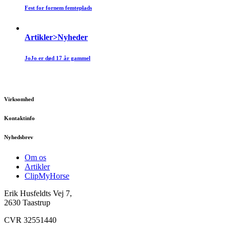
Fest for fornem femteplads
Artikler>Nyheder
JoJo er død 17 år gammel
Virksomhed
Kontaktinfo
Nyhedsbrev
Om os
Artikler
ClipMyHorse
Erik Husfeldts Vej 7,
2630 Taastrup
CVR 32551440