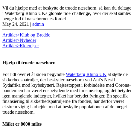
Vil du hjælpe med at beskytte de truede næsehorn, så kan du deltage
i Waterberg Rhino UKs globale ride-challenge, hvor der skal samles
penge ind til næsehornenes fordel.
May 24, 2021
|
admin
Artikler>Klub og Bredde
Artikler>Nyheder
Artikler>Riderejser
Hjælp til truede næsehorn
For lidt over et år siden begyndte
Waterberg Rhino UK
at støtte de
sikkerhedspatruljer, der beskytter næsehorn ved Ant’s Nest i
Sydafrika mod krybskytteri. Rejsestoppet i forbindelse med Corona-
pandemien har været ensbetydende med turisme-stop, og det betyder
igen manglende indtægter, hvilket har betydet fyringer. En specifik
finansiering til sikkerhedspatruljerne fra fonden, har derfor været
ekstrem vigtig i arbejdet med at beskytte populationen af de meget
truede næsehorn.
Målet er 8000 miles