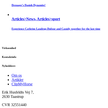
Dressage’s Danish Dynamite!
Articles>News, Articles>sport
Experience Cathrine Laudrup-Dufour and Cassidy together for the last time
Virksomhed
Kontaktinfo
Nyhedsbrev
Om os
Artikler
ClipMyHorse
Erik Husfeldts Vej 7,
2630 Taastrup
CVR 32551440