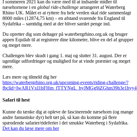
I sommeren 2021 kan du være med til at indsamle midler til
næsehornene i en
global ride-challenge
arrangeret af Waterberg
Rhino UK. Målet er at ryttere fra hele verden skal ride sammenlagt
8000 miles (12874,75 km) – en afstand svarende fra England til
Sydafrika – samtidig med at der bliver samlet penge ind.
Du opretter dig som deltager på waterbergrhino.org.uk og bruger
appen Equilab til at registrere dine kilometre, blive en del af grupper
og meget mere.
Challengen blev skudt i gang 1. maj og slutter 31. august. Der er
ugentlige udfordringer og mulighed for at vinde præmier og meget
mere.
Læs mere og tilmeld dig her
https://waterbergrhino.org.uk/upcoming-events/riding-challenge/?
fbclid=IwAR1VxI1bFHm_fTTYNgL_byJMGg9iZGhm39h3e1hyy4p
Safari til hest
Kunne du tænke dig at opleve de fascinerende næsehorn (og mange
andre fantastiske dyr) helt tæt på, så kan du komme på flere
spændende safarier/rideferier i det smukke Waterberg i Sydafrika.
Det kan du læse mere om her