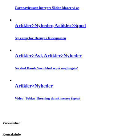
Coronavirussen hærger: Sådan klarer vi os
Artikler>Nyheder, Artikler>Sport
Ny camp for Drenge i Ridesporten
Artikler>Avl, Artikler>Nyheder
Nu skal Dansk Varmblod se på unghingste!
Artikler>Nyheder
Video: Tobias Thorning dansk mester (igen)
Virksomhed
Kontaktinfo