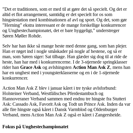
”Det er traditionen, som er med til at gøre det så specielt. Og det er
altid et flot arrangement, samtidig er det specielt for os som
hingstestation med kombinationen af avl og sport. Og det, som gør
”Herning” ekstra interessant er de mange forskellige konkurrencer
og Unghestechampionatet, det er bare hyggeligt,” understreger
Søren Møller Rohde.
Selv har han ikke så mange heste med denne gang, som han plejer.
Han er røget ind i nogle småskader på nogle af hestene, og så er
man, som Søren siger: Sat tilbage. Han glæder sig dog til at ride de
heste, han har med i konkurrencerne. I de 3-stjernede springklasser
rider han
Grace Ask
og avlshingsten
Action Man Ask Z
, mens han
har en unghest med i youngsterklasserne og en i de 1-stjernede
konkurrencer.
Action Man Ask Z blev i januar kåret i tre tyske avlsforbund:
Holsteiner Verband, Westfälisches Pferdestambuch og
Hannoveraner Verband sammen med endnu tre hingste fra Stutteri
Ask: Cassado Ask, Favorit Ask og Todt un Prince Ask. Inden da var
alle fire hingste også kåret i Dansk Varmblod og Oldenburger
Verband, mens Action Man Ask Z også er kåret i Zangersheide.
Fokus på Unghestechampionatet