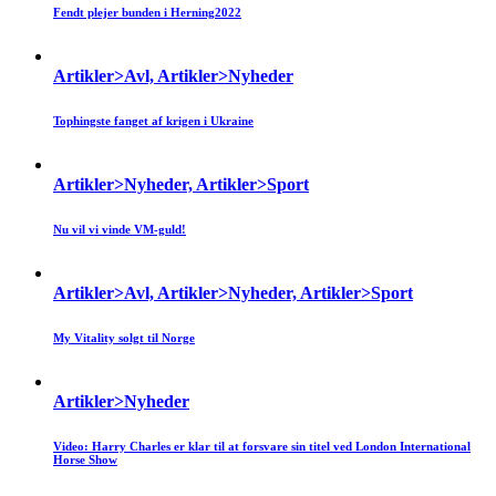
Fendt plejer bunden i Herning2022
Artikler>Avl, Artikler>Nyheder
Tophingste fanget af krigen i Ukraine
Artikler>Nyheder, Artikler>Sport
Nu vil vi vinde VM-guld!
Artikler>Avl, Artikler>Nyheder, Artikler>Sport
My Vitality solgt til Norge
Artikler>Nyheder
Video: Harry Charles er klar til at forsvare sin titel ved London International
Horse Show