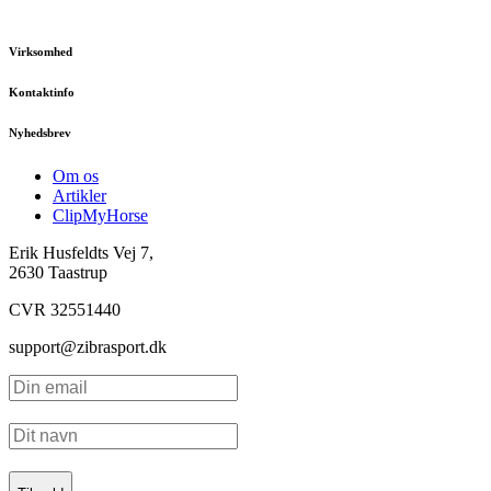
Virksomhed
Kontaktinfo
Nyhedsbrev
Om os
Artikler
ClipMyHorse
Erik Husfeldts Vej 7,
2630 Taastrup
CVR 32551440
support@zibrasport.dk