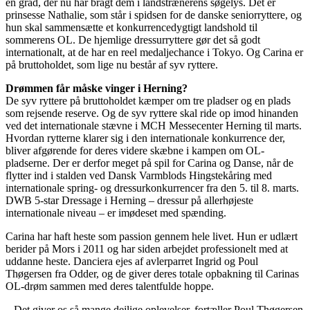
en grad, der nu har bragt dem i landstrænerens søgelys. Det er
prinsesse Nathalie, som står i spidsen for de danske seniorryttere, og
hun skal sammensætte et konkurrencedygtigt landshold til
sommerens OL. De hjemlige dressurryttere gør det så godt
internationalt, at de har en reel medaljechance i Tokyo. Og Carina er
på bruttoholdet, som lige nu består af syv ryttere.
Drømmen får måske vinger i Herning?
De syv ryttere på bruttoholdet kæmper om tre pladser og en plads
som rejsende reserve. Og de syv ryttere skal ride op imod hinanden
ved det internationale stævne i MCH Messecenter Herning til marts.
Hvordan rytterne klarer sig i den internationale konkurrence der,
bliver afgørende for deres videre skæbne i kampen om OL-
pladserne. Der er derfor meget på spil for Carina og Danse, når de
flytter ind i stalden ved Dansk Varmblods Hingstekåring med
internationale spring- og dressurkonkurrencer fra den 5. til 8. marts.
DWB 5-star Dressage i Herning – dressur på allerhøjeste
internationale niveau – er imødeset med spænding.
Carina har haft heste som passion gennem hele livet. Hun er udlært
berider på Mors i 2011 og har siden arbejdet professionelt med at
uddanne heste. Danciera ejes af avlerparret Ingrid og Poul
Thøgersen fra Odder, og de giver deres totale opbakning til Carinas
OL-drøm sammen med deres talentfulde hoppe.
– Det giver os så mange dejlige oplevelser, fortæller Poul Thøgersen