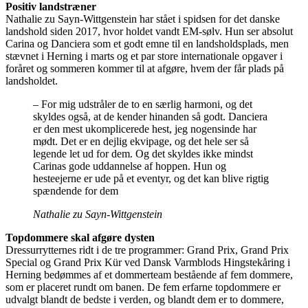
Positiv landstræner
Nathalie zu Sayn-Wittgenstein har stået i spidsen for det danske
landshold siden 2017, hvor holdet vandt EM-sølv. Hun ser absolut
Carina og Danciera som et godt emne til en landsholdsplads, men
stævnet i Herning i marts og et par store internationale opgaver i
foråret og sommeren kommer til at afgøre, hvem der får plads på
landsholdet.
– For mig udstråler de to en særlig harmoni, og det
skyldes også, at de kender hinanden så godt. Danciera
er den mest ukomplicerede hest, jeg nogensinde har
mødt. Det er en dejlig ekvipage, og det hele ser så
legende let ud for dem. Og det skyldes ikke mindst
Carinas gode uddannelse af hoppen. Hun og
hesteejerne er ude på et eventyr, og det kan blive rigtig
spændende for dem
Nathalie zu Sayn-Wittgenstein
Topdommere skal afgøre dysten
Dressurrytternes ridt i de tre programmer: Grand Prix, Grand Prix
Special og Grand Prix Kür ved Dansk Varmblods Hingstekåring i
Herning bedømmes af et dommerteam bestående af fem dommere,
som er placeret rundt om banen. De fem erfarne topdommere er
udvalgt blandt de bedste i verden, og blandt dem er to dommere,