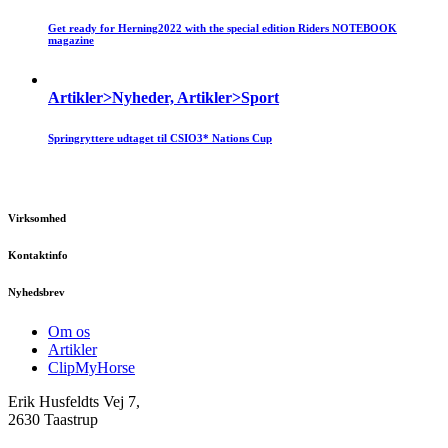
Get ready for Herning2022 with the special edition Riders NOTEBOOK
magazine
Artikler>Nyheder, Artikler>Sport
Springryttere udtaget til CSIO3* Nations Cup
Virksomhed
Kontaktinfo
Nyhedsbrev
Om os
Artikler
ClipMyHorse
Erik Husfeldts Vej 7,
2630 Taastrup