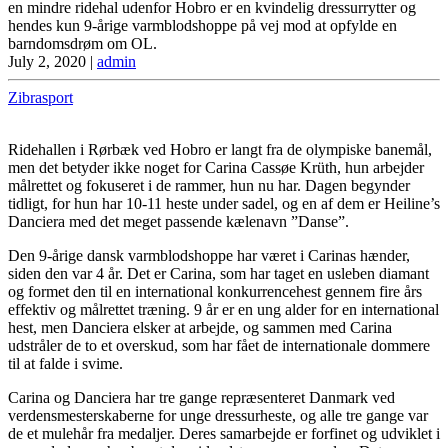
en mindre ridehal udenfor Hobro er en kvindelig dressurrytter og
hendes kun 9-årige varmblodshoppe på vej mod at opfylde en
barndomsdrøm om OL.
July 2, 2020
|
admin
Zibrasport
Ridehallen i Rørbæk ved Hobro er langt fra de olympiske banemål,
men det betyder ikke noget for Carina Cassøe Krüth, hun arbejder
målrettet og fokuseret i de rammer, hun nu har. Dagen begynder
tidligt, for hun har 10-11 heste under sadel, og en af dem er Heiline’s
Danciera med det meget passende kælenavn ”Danse”.
Den 9-årige dansk varmblodshoppe har været i Carinas hænder,
siden den var 4 år. Det er Carina, som har taget en usleben diamant
og formet den til en international konkurrencehest gennem fire års
effektiv og målrettet træning. 9 år er en ung alder for en international
hest, men Danciera elsker at arbejde, og sammen med Carina
udstråler de to et overskud, som har fået de internationale dommere
til at falde i svime.
Carina og Danciera har tre gange repræsenteret Danmark ved
verdensmesterskaberne for unge dressurheste, og alle tre gange var
de et mulehår fra medaljer. Deres samarbejde er forfinet og udviklet i