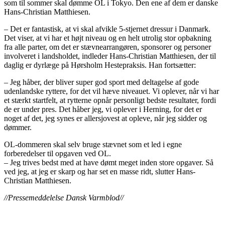
som til sommer skal dømme OL i Tokyo. Den ene af dem er danske
Hans-Christian Matthiesen.
– Det er fantastisk, at vi skal afvikle 5-stjernet dressur i Danmark.
Det viser, at vi har et højt niveau og en helt utrolig stor opbakning
fra alle parter, om det er stævnearrangøren, sponsorer og personer
involveret i landsholdet, indleder Hans-Christian Matthiesen, der til
daglig er dyrlæge på Hørsholm Hestepraksis. Han fortsætter:
– Jeg håber, der bliver super god sport med deltagelse af gode
udenlandske ryttere, for det vil hæve niveauet. Vi oplever, når vi har
et stærkt startfelt, at rytterne opnår personligt bedste resultater, fordi
de er under pres. Det håber jeg, vi oplever i Herning, for det er
noget af det, jeg synes er allersjovest at opleve, når jeg sidder og
dømmer.
OL-dommeren skal selv bruge stævnet som et led i egne
forberedelser til opgaven ved OL.
– Jeg trives bedst med at have dømt meget inden store opgaver. Så
ved jeg, at jeg er skarp og har set en masse ridt, slutter Hans-
Christian Matthiesen.
//Pressemeddelelse Dansk Varmblod//