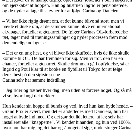
om ejerskabet af hoppen. Han og hustruen Ingrid er pensionerede,
og de nyder at tage til stævner for at følge Carina og Danciera.
– Vi har ikke rigtig drømt om, at det kunne blive så stort, men vi
havde et ønske om, at de sammen kunne blive en international
ekvipage, fortæller ægteparret. De følger Carinas OL-forberedelse
tæt, tager med til træningssamlinger og nyder processen frem mod
den endelige udtagelse.
– Det er en ung hest, og vi bliver ikke skuffede, hvis de ikke skulle
komme til OL. De har fremtiden for sig. Men vi tror, den har en
chance, fortæller ægteparret. Skulle drømmen gå i opfyldelse, så er
Ingrid og Poul klar til at booke en flybillet til Tokyo for at følge
deres hest på den største scene.
Carina selv har samme indstilling:
– Jeg rider og træner hver dag, men uden at forcere noget. Og så må
vi se, hvor langt det rækker.
Hun kender sin hoppe til bunds og ved, hvad hun kan byde hende. –
Grand Prix er svært, men det er anderledes med Danciera, hun har
noget at byde ind med. Og det gør det lidt lettere, at jeg selv har
installeret alle ”knapperne”. Vi kender hinanden, og hun ved 100%,
hvor hun har mig, og det har også noget at sige, understreger Carina.