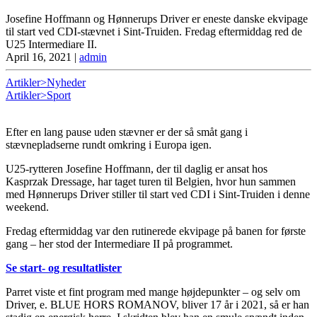
Josefine Hoffmann og Hønnerups Driver er eneste danske ekvipage
til start ved CDI-stævnet i Sint-Truiden. Fredag eftermiddag red de
U25 Intermediare II.
April 16, 2021
|
admin
Artikler>Nyheder
Artikler>Sport
Efter en lang pause uden stævner er der så småt gang i
stævnepladserne rundt omkring i Europa igen.
U25-rytteren Josefine Hoffmann, der til daglig er ansat hos
Kasprzak Dressage, har taget turen til Belgien, hvor hun sammen
med Hønnerups Driver stiller til start ved CDI i Sint-Truiden i denne
weekend.
Fredag eftermiddag var den rutinerede ekvipage på banen for første
gang – her stod der Intermediare II på programmet.
Se start- og resultatlister
Parret viste et fint program med mange højdepunkter – og selv om
Driver, e. BLUE HORS ROMANOV, bliver 17 år i 2021, så er han