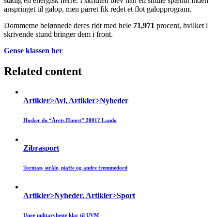
stadig en energisk herre. I skridten blev han en smule spændt inden
anspringet til galop, men parret fik redet et flot galopprogram.
Dommerne belønnede deres ridt med hele
71,971
procent, hvilket i
skrivende stund bringer dem i front.
Gense klassen her
Related content
Artikler>Avl, Artikler>Nyheder
Husker du “Årets Hingst” 2001? Lando
Zibrasport
Torntap, stråle, piaffe og andre fremmedord
Artikler>Nyheder, Artikler>Sport
Unge militaryheste klar til UVM