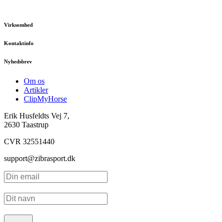
Virksomhed
Kontaktinfo
Nyhedsbrev
Om os
Artikler
ClipMyHorse
Erik Husfeldts Vej 7,
2630 Taastrup
CVR 32551440
support@zibrasport.dk