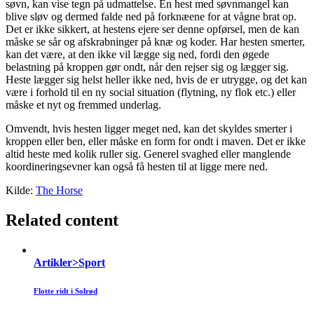
søvn, kan vise tegn på udmattelse. En hest med søvnmangel kan
blive sløv og dermed falde ned på forknæene for at vågne brat op.
Det er ikke sikkert, at hestens ejere ser denne opførsel, men de kan
måske se sår og afskrabninger på knæ og koder. Har hesten smerter,
kan det være, at den ikke vil lægge sig ned, fordi den øgede
belastning på kroppen gør ondt, når den rejser sig og lægger sig.
Heste lægger sig helst heller ikke ned, hvis de er utrygge, og det kan
være i forhold til en ny social situation (flytning, ny flok etc.) eller
måske et nyt og fremmed underlag.
Omvendt, hvis hesten ligger meget ned, kan det skyldes smerter i
kroppen eller ben, eller måske en form for ondt i maven. Det er ikke
altid heste med kolik ruller sig. Generel svaghed eller manglende
koordineringsevner kan også få hesten til at ligge mere ned.
Kilde:
The Horse
Related content
Artikler>Sport
Flotte ridt i Solrød