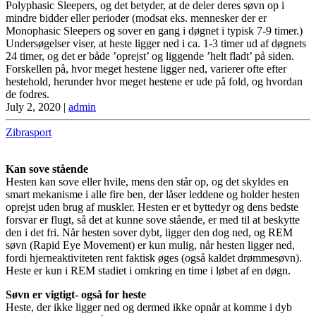
Polyphasic Sleepers, og det betyder, at de deler deres søvn op i
mindre bidder eller perioder (modsat eks. mennesker der er
Monophasic Sleepers og sover en gang i døgnet i typisk 7-9 timer.)
Undersøgelser viser, at heste ligger ned i ca. 1-3 timer ud af døgnets
24 timer, og det er både ’oprejst’ og liggende ’helt fladt’ på siden.
Forskellen på, hvor meget hestene ligger ned, varierer ofte efter
hestehold, herunder hvor meget hestene er ude på fold, og hvordan
de fodres.
July 2, 2020
|
admin
Zibrasport
Kan sove stående
Hesten kan sove eller hvile, mens den står op, og det skyldes en
smart mekanisme i alle fire ben, der låser leddene og holder hesten
oprejst uden brug af muskler. Hesten er et byttedyr og dens bedste
forsvar er flugt, så det at kunne sove stående, er med til at beskytte
den i det fri. Når hesten sover dybt, ligger den dog ned, og REM
søvn (Rapid Eye Movement) er kun mulig, når hesten ligger ned,
fordi hjerneaktiviteten rent faktisk øges (også kaldet drømmesøvn).
Heste er kun i REM stadiet i omkring en time i løbet af en døgn.
Søvn er vigtigt- også for heste
Heste, der ikke ligger ned og dermed ikke opnår at komme i dyb