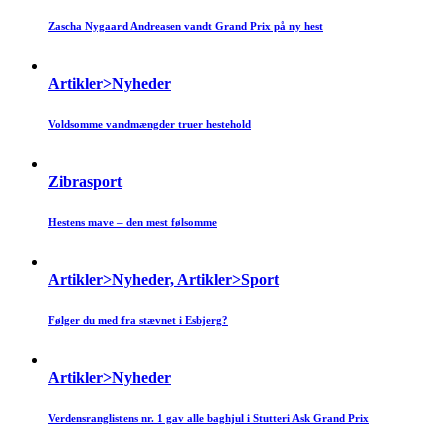
Zascha Nygaard Andreasen vandt Grand Prix på ny hest
Artikler>Nyheder
Voldsomme vandmængder truer hestehold
Zibrasport
Hestens mave – den mest følsomme
Artikler>Nyheder, Artikler>Sport
Følger du med fra stævnet i Esbjerg?
Artikler>Nyheder
Verdensranglistens nr. 1 gav alle baghjul i Stutteri Ask Grand Prix