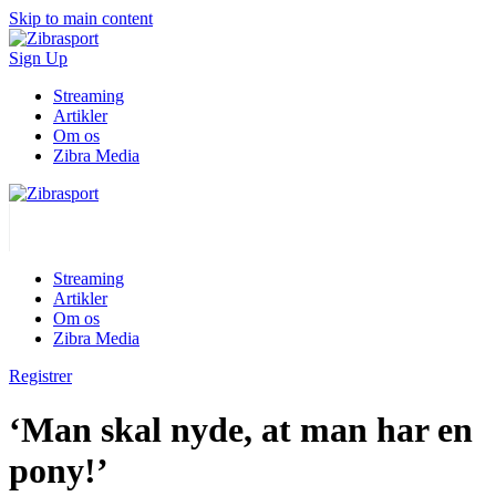
Skip to main content
Sign Up
Streaming
Artikler
Om os
Zibra Media
Streaming
Artikler
Om os
Zibra Media
Registrer
‘Man skal nyde, at man har en
pony!’