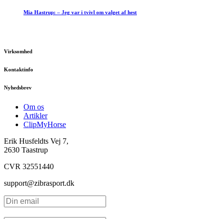
Mia Hastrup: – Jeg var i tvivl om valget af hest
Virksomhed
Kontaktinfo
Nyhedsbrev
Om os
Artikler
ClipMyHorse
Erik Husfeldts Vej 7,
2630 Taastrup
CVR 32551440
support@zibrasport.dk