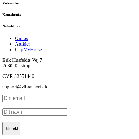
Virksomhed
Kontaktinfo
Nyhedsbrev
Om os
Artikler
ClipMyHorse
Erik Husfeldts Vej 7,
2630 Taastrup
CVR 32551440
support@zibrasport.dk
Tilmeld