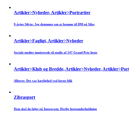
Artikler>Nyheder, Artikler>Portrætter
9-årige Silvia: Jeg drømmer om at komme til DM på Silas
Artikler>Fagligt, Artikler>Nyheder
Sociale medier inspirerede til studie af 147 Grand Prix heste
Artikler>Klub og Bredde, Artikler>Nyheder, Artikler>Por
Alberte: Det var kærlighed ved første blik
Zibrasport
Dem skal du følge på Instagram: Herlig hesteunderholdning