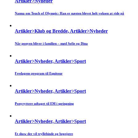
Artikler>Nyheder
Nanna om Touch of Olympic: Han er næsten blevet helt voksen at ride på
Artikler>Klub og Bredde, Artikler>Nyheder
Når ponyen bliver i familien – mød Sofie og Dina
Artikler>Nyheder, Artikler>Sport
Fredagens program til Equitour
Artikler>Nyheder, Artikler>Sport
Ponyryttere udtaget til EM i springning
Artikler>Nyheder, Artikler>Sport
Et show der vil tryllebinde og begejstre