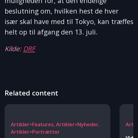
muligheden for, at den endelige
beslutning om, hvilken hest de hver
især skal have med til Tokyo, kan træffes
helt op til afgang den 13. juli.
Kilde:
DRF
Related content
Artikler>Features, Artikler>Nyheder,
Arti
Artikler>Portrætter