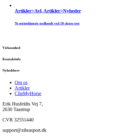
Artikler>Avl, Artikler>Nyheder
Ni springhingste godkendt ved 10-dages test
Virksomhed
Kontaktinfo
Nyhedsbrev
Om os
Artikler
ClipMyHorse
Erik Husfeldts Vej 7,
2630 Taastrup
CVR 32551440
support@zibrasport.dk