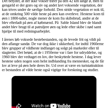
Det betyder, at der ikke vokser træer på den 42 km lange ø, men til
gengæld er der græs og siv og andet lavt voksende vegetation, der
kan trives under de særlige forhold. Den stride vegetation er nok til,
at de omkring 500 vilde heste på øen kan overleve. Hestene kom til
øen i 1800-tallet, nogle mener de kom fra skibsbrud, andre at de
blev efterladt på øen af købmænd. På Sable Island blev de blandt
andet blev brugt til at patruljere øen og lede efter skibe i nød samt
hjælpe til med redningsarbejdet.
I årenes løb voksede hestebestanden, og de levede frit og vildt på
den aflange sandø. De var dog ikke i sikkerhed, for indtil 1960erne
blev grupper af vildheste indfanget og solgt på markeder eller til
slagterier. Det betød, at de i 1950erne var i fare for udryddelse, og
1960 blev der vedtaget en lov, der beskyttede hestene. I dag lever
hestene uden nogen som helst indblanding fra mennesker, og de får
lov at leve på øen hele deres liv. Ud over at være en turistattraktion
er bestanden af vilde heste også vigtige for forskning og studier.