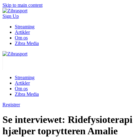
Skip to main content
Sign Up
Streaming
Artikler
Om os
Zibra Media
Streaming
Artikler
Om os
Zibra Media
Registrer
Se interviewet: Ridefysioterapi
hjælper toprytteren Amalie