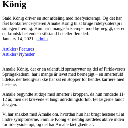
König
Stald König driver en stor afdeling med ridefysioterapi. Og det har
fået konkurrencerytteren Amalie König til at bruge ridefysioterapi i
sin egen træning. Hun har i mange år kæmpet mod børnegigt, der er
en kronisk betændelsestilstand i et eller flere led.
January 14, 2021
|
admin
Artikler>Features
Artikler>Nyheder
Amalie König, der er en talentfuld springrytter og del af Firkløverets
Springakademi, har i mange år levet med børnegigt – en smertefuld
lidelse, der heldigvis ikke har sat en stopper for hendes karriere med
hestene.
Amalie begyndte at døje med smerter i kroppen, da hun rundede 11-
12 år, men det krævede et langt udredningsforløb, før lægerne fandt
årsagen.
Vi har snakket med Amalie om, hvordan hun har brugt hestene til at
lindre symptomerne. Familie König er nemlig særdeles aktive inden
for ridefysioterapi, og det har Amalie fået glæde af.