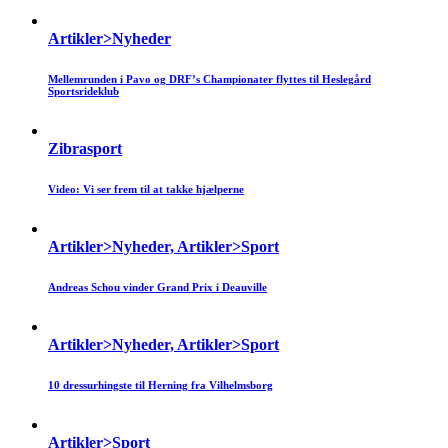
Artikler>Nyheder
Mellemrunden i Pavo og DRF’s Championater flyttes til Heslegård
Sportsrideklub
Zibrasport
Video: Vi ser frem til at takke hjælperne
Artikler>Nyheder, Artikler>Sport
Andreas Schou vinder Grand Prix i Deauville
Artikler>Nyheder, Artikler>Sport
10 dressurhingste til Herning fra Vilhelmsborg
Artikler>Sport