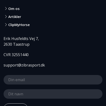
Om os
Artikler
ClipMyHorse
Erik Husfeldts Vej 7,
2630 Taastrup
CVR 32551440
support@zibrasport.dk