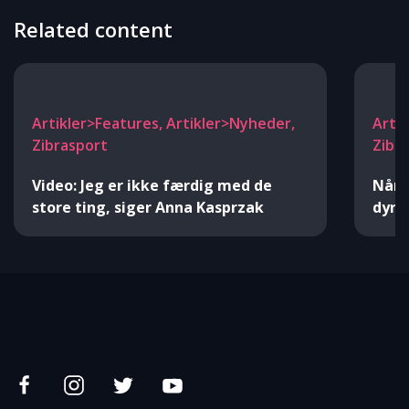
Related content
Artikler>Features, Artikler>Nyheder,
Artik
Zibrasport
Zibr
Video: Jeg er ikke færdig med de
Når 
store ting, siger Anna Kasprzak
dyrl