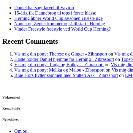
Daniel har sagt farvel til Vayron
15-årig fik Dannebrog til tops i første klasse
Herning åbner World Cup sæsonen i næste uge
Nanna og Zepter kommer også til start i Herning
Vinder Freestyle freestyle ved World Cup Herning?
Recent Comments
Vis mig din pony: Therese og Ginger - Zibrasport
on
Vis mig d
Hoste holder Daniel hjemme fra Herning - Zibrasport
on
Topspo
Vis mig din pony: Tanja og Baileys - Zibrasport
on
Vis mig di
Vis mig din pony: Melika og Malou - Zibrasport
on
Vis mig din
Blue Hors flytter sammen med Stutteri Ask - Zibrasport
on
EM 
Virksomhed
Kontaktinfo
Nyhedsbrev
Om os