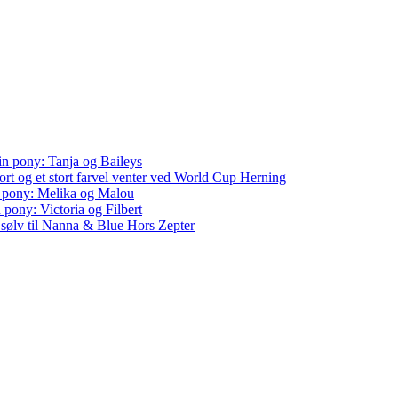
in pony: Tanja og Baileys
rt og et stort farvel venter ved World Cup Herning
n pony: Melika og Malou
 pony: Victoria og Filbert
sølv til Nanna & Blue Hors Zepter