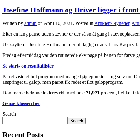
Josefine Hoffmann og Driver ligger i front 
Written by
admin
on
April 16, 2021
. Posted in
Artikler>Nyheder
,
Arti
Efter en lang pause uden stævner er der så småt gang i stævnepladser
U25-rytteren Josefine Hoffmann, der til daglig er ansat hos Kasprzak 
Fredag eftermiddag var den rutinerede ekvipage på banen for første g
Se start- og resultatlister
Parret viste et fint program med mange højdepunkter – og selv om D
anspringet til galop, men parret fik redet et flot galopprogram.
Dommerne belønnede deres ridt med hele
71,971
procent, hvilket i s
Gense klassen her
Search
Search
Recent Posts