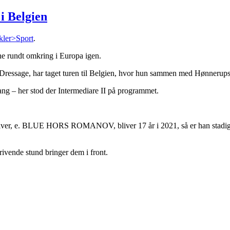
i Belgien
kler>Sport
.
ne rundt omkring i Europa igen.
Dressage, har taget turen til Belgien, hvor hun sammen med Hønnerups D
ang – her stod der Intermediare II på programmet.
river, e. BLUE HORS ROMANOV, bliver 17 år i 2021, så er han stadig e
krivende stund bringer dem i front.