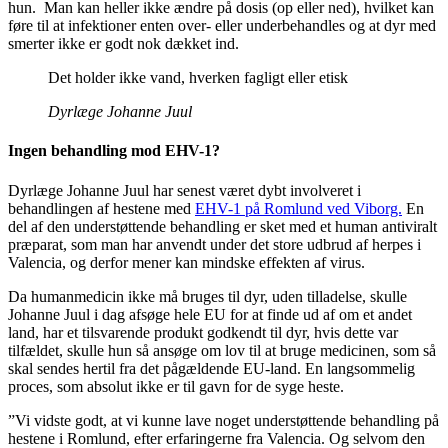
hun. Man kan heller ikke ændre på dosis (op eller ned), hvilket kan
føre til at infektioner enten over- eller underbehandles og at dyr med
smerter ikke er godt nok dækket ind.
Det holder ikke vand, hverken fagligt eller etisk
Dyrlæge Johanne Juul
Ingen behandling mod EHV-1?
Dyrlæge Johanne Juul har senest været dybt involveret i
behandlingen af hestene med
EHV-1 på Romlund ved Viborg.
En
del af den understøttende behandling er sket med et human antiviralt
præparat, som man har anvendt under det store udbrud af herpes i
Valencia, og derfor mener kan mindske effekten af virus.
Da humanmedicin ikke må bruges til dyr, uden tilladelse, skulle
Johanne Juul i dag afsøge hele EU for at finde ud af om et andet
land, har et tilsvarende produkt godkendt til dyr, hvis dette var
tilfældet, skulle hun så ansøge om lov til at bruge medicinen, som så
skal sendes hertil fra det pågældende EU-land. En langsommelig
proces, som absolut ikke er til gavn for de syge heste.
”Vi vidste godt, at vi kunne lave noget understøttende behandling på
hestene i Romlund, efter erfaringerne fra Valencia. Og selvom den