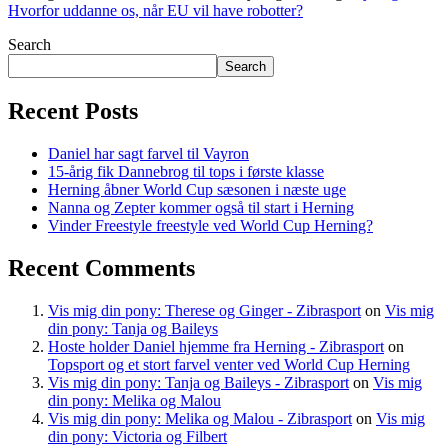
Hvorfor uddanne os, når EU vil have robotter?
Search
Search
Recent Posts
Daniel har sagt farvel til Vayron
15-årig fik Dannebrog til tops i første klasse
Herning åbner World Cup sæsonen i næste uge
Nanna og Zepter kommer også til start i Herning
Vinder Freestyle freestyle ved World Cup Herning?
Recent Comments
Vis mig din pony: Therese og Ginger - Zibrasport
on
Vis mig
din pony: Tanja og Baileys
Hoste holder Daniel hjemme fra Herning - Zibrasport
on
Topsport og et stort farvel venter ved World Cup Herning
Vis mig din pony: Tanja og Baileys - Zibrasport
on
Vis mig
din pony: Melika og Malou
Vis mig din pony: Melika og Malou - Zibrasport
on
Vis mig
din pony: Victoria og Filbert