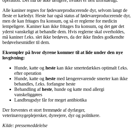
operation. Det må de ikke længere, hvilket er helt uforståeligt.
Alle kaniner regnes for fødevareproducerende dyr, selvom langt de
fleste er kæledyr. Heste har også status af fødevareproducerende dyr,
men de kan fritages fra konsum, og så er reglerne for medicin
lempeligere. Kaniner kan ikke fritages fra konsum, og det gør det
yderst vanskeligt at behandle dem. Hvis reglerne skal overholdes,
må kaniner f.eks. slet ikke bedøves, da der ikke findes godkendte
bedøvelsesmidler til dem.
Eksempler på hvor dyrene kommer til at lide under den nye
lovgivning:
Hunde, katte og
heste
kan ikke smertedækkes optimalt f.eks.
efter operation
Hunde, katte og
heste
med længerevarende smerter kan ikke
behandles, f.eks. forfangne heste
Behandling af
heste
, hunde og katte mod allergi
vanskeliggøres
Landbrugsdyr får for meget antibiotika
Der forventes et stort fremmøde af dyrlæger,
veterinærsygeplejersker, dyreejere, dyr og politikere.
Kilde: pressemeddelelse