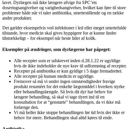
lavet. Dyrlægen må ikke længere afvige fra SPC’ets
doseringsangivelser og varighedsangivelser, hvilket kan føre til store
problemer både når vi taler antibiotika, smertestillende og en række
andre produkter.
Det gælder eksempelvis ved infektioner i led eller meget smertefulde
tilstande, hvor medicin skal gives hyppigere for at kunne lindre
tilstrækkeligt – for eksempel når heste lider af kolik.
Eksempler på ændringer, som dyrlægerne har påpeget:
Alle recepter som er udskrevet inden d.28.1.22 er ugyldige
hvis de ikke indeholder de nye krav til udformning af recepter.
Recepter på antibiotika er kun gyldige i 5 dage fremadrettet.
Alle recepter på human medicin er ugyldige.
Fremover så må vi under ingen omstændigheder fravige
produkt resuméet for det enkelte lægemiddel i hverken styrke
eller behandlingslængde. Så hvis dit dyr har behov for
længere behandling, så skal vi tage dyret ind til en
konsultation for at “genstarte” behandlingen, da vi ikke må
forlænge den.
Vi må heller ikke stoppe behandlingen før tid hvis der ikke er
behov for mere. Behandlingen skal altid køres til ende.
Antibiotika