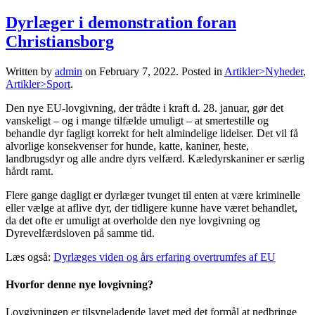
Dyrlæger i demonstration foran
Christiansborg
Written by
admin
on
February 7, 2022
. Posted in
Artikler>Nyheder
,
Artikler>Sport
.
Den nye EU-lovgivning, der trådte i kraft d. 28. januar, gør det
vanskeligt – og i mange tilfælde umuligt – at smertestille og
behandle dyr fagligt korrekt for helt almindelige lidelser. Det vil få
alvorlige konsekvenser for hunde, katte, kaniner, heste,
landbrugsdyr og alle andre dyrs velfærd. Kæledyrskaniner er særlig
hårdt ramt.
Flere gange dagligt er dyrlæger tvunget til enten at være kriminelle
eller vælge at aflive dyr, der tidligere kunne have været behandlet,
da det ofte er umuligt at overholde den nye lovgivning og
Dyrevelfærdsloven på samme tid.
Læs også:
Dyrlæges viden og års erfaring overtrumfes af EU
Hvorfor denne nye lovgivning?
Lovgivningen er tilsyneladende lavet med det formål at nedbringe