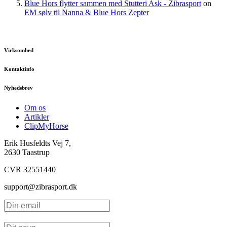
Blue Hors flytter sammen med Stutteri Ask - Zibrasport
on
EM sølv til Nanna & Blue Hors Zepter
Virksomhed
Kontaktinfo
Nyhedsbrev
Om os
Artikler
ClipMyHorse
Erik Husfeldts Vej 7,
2630 Taastrup
CVR 32551440
support@zibrasport.dk