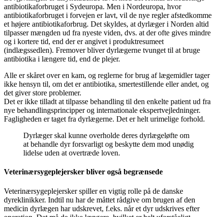
antibiotikaforbruget i Sydeuropa. Men i Nordeuropa, hvor
antibiotikaforbruget i forvejen er lavt, vil de nye regler afstedkomme
et højere antibiotikaforbrug. Det skyldes, at dyrlæger i Norden altid
tilpasser mængden ud fra nyeste viden, dvs. at der ofte gives mindre
og i kortere tid, end der er angivet i produktresumeet
(indlægssedlen). Fremover bliver dyrlægerne tvunget til at bruge
antibiotika i længere tid, end de plejer.
Alle er skåret over en kam, og reglerne for brug af lægemidler tager
ikke hensyn til, om det er antibiotika, smertestillende eller andet, og
det giver store problemer.
Det er ikke tilladt at tilpasse behandling til den enkelte patient ud fra
nye behandlingsprincipper og internationale ekspertvejledninger.
Fagligheden er taget fra dyrlægerne. Det er helt urimelige forhold.
Dyrlæger skal kunne overholde deres dyrlægeløfte om
at behandle dyr forsvarligt og beskytte dem mod unødig
lidelse uden at overtræde loven.
Veterinærsygeplejersker bliver også begrænsede
Veterinærsygeplejersker spiller en vigtig rolle på de danske
dyreklinikker. Indtil nu har de måttet rådgive om brugen af den
medicin dyrlægen har udskrevet, f.eks. når et dyr udskrives efter