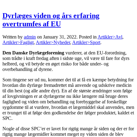
Dyrlæges viden og års erfaring
overtrumfes af EU
Written by
admin
on
January 31, 2022
. Posted in
Artikler>Avl
,
Artikler>Fagligt
,
Artikler>Nyheder
,
Artikler>Sport
.
Den Danske Dyrlægeforening
vurderer, at den EU-forordning,
som trådte i kraft fredag aften i sidste uge, vil være til fare for dyrs
helbred, og vil betyde en øget risiko for både under- og
overbehandling af dyrene.
Som tingene ser ud nu, kommer det til at få en kæmpe betydning for
hvordan din dyrlæge fremadrettet må anvende og udskrive medicin
til din hest (og alle andre dyr). En af de største ændringer som følge
af lovgivningen er at dyrlægerne nu ikke længere må bruge deres
faglighed og viden om behandling og forebyggelse af forskellige
sygdomme til at vurdere, hvordan et lægemiddel skal anvendes, men
er tvunget til at følge den godkendelse der følger produktet, kaldet et
SPC.
Nogle af disse SPC’er er lavet for rigtig mange år siden og der er for
rigtig mange lægemidler kommet meget ny viden siden de blev