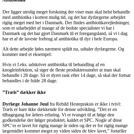
Der ligger utrolig meget forskning der viser man skal helst behandle
med antibiotika i kortest mulig tid, og det har dyrlægerne arbejdet
rigtig meget med her i Danmark. Der findes antibiotikavejledninger,
som er udarbejdet af mange af de bedste specialister vi har i
Danmark og det har gjort Danmark til et foregangsland, så vi i dag
har et af de laveste forbrug af antibiotika til dyr i hele Europa.
Alt dette arbejde føles nærmest spildt nu, udtaler dyrlægerne. Og
kommer med et eksempel:
Hvis vi f.eks. udskriver antibiotika til behandling af en
knogleinfektion, så siger de fleste produktresuméer at man skal
behandle i 28 dage. Så er dyret rask efter 14 dage, så skal der fortsat
behandles i de fulde 28 dage.
”Træls” dækker ikke
Dyrlæge Johanne Juul
fra Rebild Hestepraksis er ikke i tvivl:
Træls er bare ikke dækkende for denne udvikling. ”Det er en
tilbagegang for årtiers erfaring. Vi er tvunget til at følge den
godkendelse der følger produktet, kaldet et SPC. Nogle af disse
SPC’er er lavet for rigtig mange år siden og der er for rigtig mange
lægemidler kommet meget ny viden siden de blev lavet,” fortæller