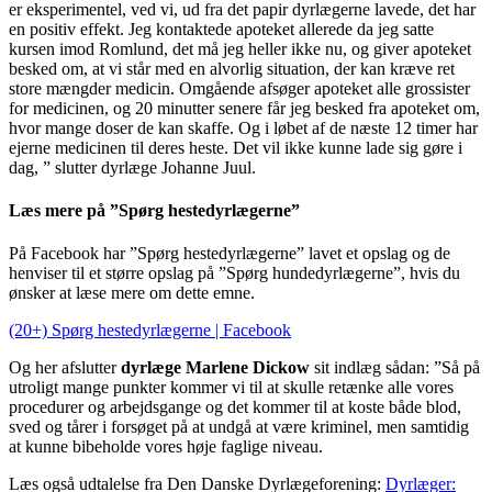
er eksperimentel, ved vi, ud fra det papir dyrlægerne lavede, det har
en positiv effekt. Jeg kontaktede apoteket allerede da jeg satte
kursen imod Romlund, det må jeg heller ikke nu, og giver apoteket
besked om, at vi står med en alvorlig situation, der kan kræve ret
store mængder medicin. Omgående afsøger apoteket alle grossister
for medicinen, og 20 minutter senere får jeg besked fra apoteket om,
hvor mange doser de kan skaffe. Og i løbet af de næste 12 timer har
ejerne medicinen til deres heste. Det vil ikke kunne lade sig gøre i
dag, ” slutter dyrlæge Johanne Juul.
Læs mere på ”Spørg hestedyrlægerne”
På Facebook har ”Spørg hestedyrlægerne” lavet et opslag og de
henviser til et større opslag på ”Spørg hundedyrlægerne”, hvis du
ønsker at læse mere om dette emne.
(20+) Spørg hestedyrlægerne | Facebook
Og her afslutter
dyrlæge Marlene Dickow
sit indlæg sådan: ”Så på
utroligt mange punkter kommer vi til at skulle retænke alle vores
procedurer og arbejdsgange og det kommer til at koste både blod,
sved og tårer i forsøget på at undgå at være kriminel, men samtidig
at kunne bibeholde vores høje faglige niveau.
Læs også udtalelse fra Den Danske Dyrlægeforening:
Dyrlæger: