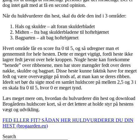
dog intet galt med at få en second opinion.
Når du huldvurderer din hest, skal du dele den ind i 3 områder:
Hals og skuldre – alt foran skulderbladet
Midten – fra bag skulderbladene til hoftehjørnet
Bagparten – alt bag hoftehjørnet
Hvert område får en score fra 0 til 5, og så udregner man et
gennemsnit for hele hesten. Dette er meget vigtigt, fordi heste ikke
lagrer fedt jævnt over hele kroppen. Nogle heste kan forekomme
“benede” over ribbenene, men har store mængder fedt over deres
nakke, skuldre og bagpart. Disse heste kunne faktisk have for meget
fedt og være overvægtige på trods af, at man kan se deres ribben.
Ideelt set bør du sigte mod en samlet huldscore på mellem 2,5 og 3 i
en skala fra 0 til 5, hvor 0 er meget tynd.
Læs meget mere om, hvordan du hulvurderer din hest og download
Brogårdens huldscore kort, så er det lettere at holde styr på hestens
vægt og udvikling.
FED ELLER FIT? SÅDAN HER HULDVURDERER DU DIN
HEST (brogaarden.eu)
Search