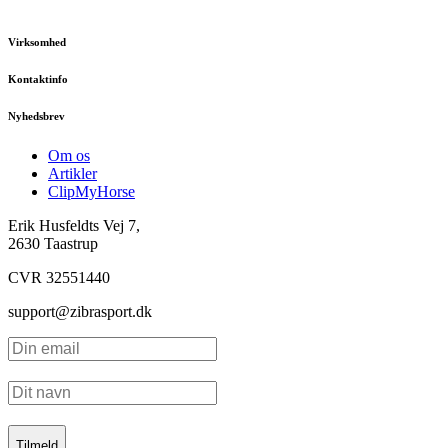
Virksomhed
Kontaktinfo
Nyhedsbrev
Om os
Artikler
ClipMyHorse
Erik Husfeldts Vej 7,
2630 Taastrup
CVR 32551440
support@zibrasport.dk
Tilmeld