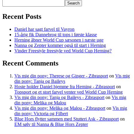
Search
Recent Posts
Daniel har sagt farvel til Vayron
15-årig fik Dannebrog til tops i første klasse
Herning åbner World Cup sæsonen i næste uge
Nanna og Zepter kommer også til start i Herning
Vinder Freestyle freestyle ved World Cup Herning?
Recent Comments
Vis mig din pony: Therese og Ginger - Zibrasport
on
Vis mig
din pony: Tanja og Baileys
Hoste holder Daniel hjemme fra Herning - Zibrasport
on
Topsport og et stort farvel venter ved World Cup Herning
Vis mig din pony: Tanja og Baileys - Zibrasport
on
Vis mig
din pony: Melika og Malou
Vis mig din pony: Melika og Malou - Zibrasport
on
Vis mig
din pony: Victoria og Filbert
Blue Hors flytter sammen med Stutteri Ask - Zibrasport
on
EM sølv til Nanna & Blue Hors Zepter