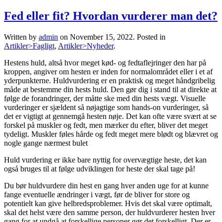
Fed eller fit? Hvordan vurderer man det?
Written by
admin
on
November 15, 2022
. Posted in
Artikler>Fagligt
,
Artikler>Nyheder
.
Hestens huld, altså hvor meget kød- og fedtaflejringer den har på
kroppen, angiver om hesten er inden for normalområdet eller i et af
yderpunkterne. Huldvurdering er en praktisk og meget håndgribelig
måde at bestemme din hests huld. Den gør dig i stand til at direkte at
følge de forandringer, der måtte ske med din hests vægt. Visuelle
vurderinger er sjældent så nøjagtige som hands-on vurderinger, så
det er vigtigt at gennemgå hesten nøje. Det kan ofte være svært at se
forskel på muskler og fedt, men mærker du efter, bliver det meget
tydeligt. Muskler føles hårde og fedt meget mere blødt og blævret og
nogle gange nærmest bulet
Huld vurdering er ikke bare nyttig for overvægtige heste, det kan
også bruges til at følge udviklingen for heste der skal tage på!
Du bør huldvurdere din hest en gang hver anden uge for at kunne
fange eventuelle ændringer i vægt, før de bliver for store og
potentielt kan give helbredsproblemer. Hvis det skal være optimalt,
skal det helst være den samme person, der huldvurderer hesten hver
gang for at undgå at forskellige personer gør det forskelligt. Der er