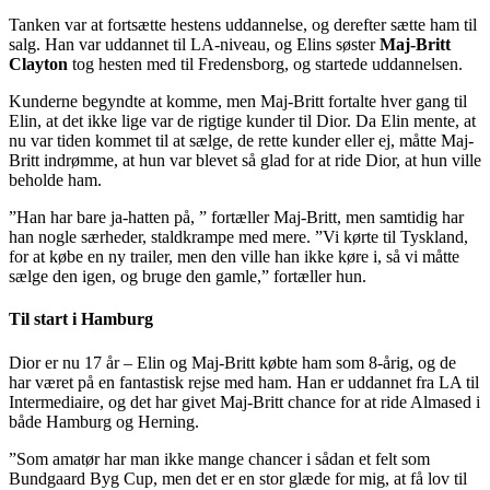
Tanken var at fortsætte hestens uddannelse, og derefter sætte ham til
salg. Han var uddannet til LA-niveau, og Elins søster
Maj-Britt
Clayton
tog hesten med til Fredensborg, og startede uddannelsen.
Kunderne begyndte at komme, men Maj-Britt fortalte hver gang til
Elin, at det ikke lige var de rigtige kunder til Dior. Da Elin mente, at
nu var tiden kommet til at sælge, de rette kunder eller ej, måtte Maj-
Britt indrømme, at hun var blevet så glad for at ride Dior, at hun ville
beholde ham.
”Han har bare ja-hatten på, ” fortæller Maj-Britt, men samtidig har
han nogle særheder, staldkrampe med mere. ”Vi kørte til Tyskland,
for at købe en ny trailer, men den ville han ikke køre i, så vi måtte
sælge den igen, og bruge den gamle,” fortæller hun.
Til start i Hamburg
Dior er nu 17 år – Elin og Maj-Britt købte ham som 8-årig, og de
har været på en fantastisk rejse med ham. Han er uddannet fra LA til
Intermediaire, og det har givet Maj-Britt chance for at ride Almased i
både Hamburg og Herning.
”Som amatør har man ikke mange chancer i sådan et felt som
Bundgaard Byg Cup, men det er en stor glæde for mig, at få lov til