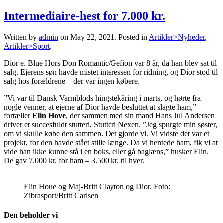
Intermediaire-hest for 7.000 kr.
Written by
admin
on
May 22, 2021
. Posted in
Artikler>Nyheder
,
Artikler>Sport
.
Dior e. Blue Hors Don Romantic/Gefion var 8 år, da han blev sat til
salg. Ejerens søn havde mistet interessen for ridning, og Dior stod til
salg hos forældrene – der var ingen købere.
”Vi var til Dansk Varmblods hingstekåring i marts, og hørte fra
nogle venner, at ejerne af Dior havde besluttet at slagte ham,”
fortæller
Elin Hove
, der sammen med sin mand Hans Jul Andersen
driver et succesfuldt stutteri, Stutteri Nexen. ”Jeg spurgte min søster,
om vi skulle købe den sammen. Det gjorde vi. Vi vidste det var et
projekt, for den havde stået stille længe. Da vi hentede ham, fik vi at
vide han ikke kunne stå i en boks, eller gå baglæns,” husker Elin.
De gav 7.000 kr. for ham – 3.500 kr. til hver.
Elin Houe og Maj-Britt Clayton og Dior. Foto:
Zibrasport/Britt Carlsen
Den beholder vi