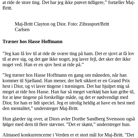
at ride de store ting. Det har jeg ikke prøvet tidligere,” fortæller Maj-
Britt.
Maj-Britt Clayton og Dior. Foto: Zibrasport/Britt
Carlsen
Træner hos Hasse Hoffmann
”Jeg kan få lov til at ride de svære ting på ham. Det er sjovt at få lov
til at øve sig, og det gør ikke noget, jeg laver fejl, det sker der ikke
noget ved. Han er en sjov hest at ride på.”
”Jeg træner hos Hasse Hoffmann en gang om måneden, når han
kommer til Sjælland. Han mener, der helt sikkert er en Grand Prix
hest i Dior, og vi laver tingene i træningen. Det har hjulpet mig så
meget at ride hos Hasse. Han har så meget værktøj han kan gribe til,
for at løse tingene på forskellige måde, og det er nødvendigt med
Dior, for han er lidt speciel. Jeg er utrolig heldig at have en hest med
den mentalitet,” understreger Maj-Britt.
Hun glæder sig over, at Diors avler Dorthe Sandberg Svensson også
følger med dem til flere stævner. ”Det er skønt,” understreger hun.
Almased konkurrencerne i Verden er et stort mål for Maj-Britt. ”Det