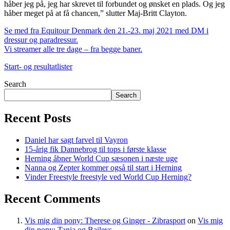
håber jeg på, jeg har skrevet til forbundet og ønsket en plads. Og jeg
håber meget på at få chancen,” slutter Maj-Britt Clayton.
Se med fra Equitour Denmark den 21.-23. maj 2021 med DM i
dressur og paradressur.
Vi streamer alle tre dage – fra begge baner.
Start- og resultatlister
Search
Search
Recent Posts
Daniel har sagt farvel til Vayron
15-årig fik Dannebrog til tops i første klasse
Herning åbner World Cup sæsonen i næste uge
Nanna og Zepter kommer også til start i Herning
Vinder Freestyle freestyle ved World Cup Herning?
Recent Comments
Vis mig din pony: Therese og Ginger - Zibrasport
on
Vis mig
din pony: Tanja og Baileys