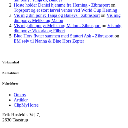
Hoste holder Daniel hjemme fra Herning - Zibrasport
on
Topsport og et stort farvel venter ved World Cup Herning
Vis mig din pony: Tanja og Baileys - Zibrasport
on
Vis mig
din pony: Melika og Malou
Vis mig din pony: Melika og Malou - Zibrasport
on
Vis mig
din pony: Victoria og Filbert
Blue Hors flytter sammen med Stutteri Ask - Zibrasport
on
EM sølv til Nanna & Blue Hors Zepter
Virksomhed
Kontaktinfo
Nyhedsbrev
Om os
Artikler
ClipMyHorse
Erik Husfeldts Vej 7,
2630 Taastrup