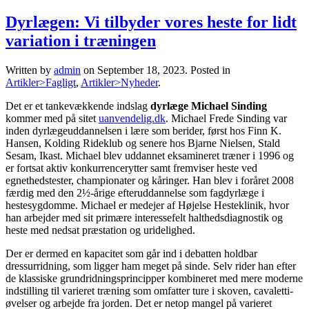
Dyrlægen: Vi tilbyder vores heste for lidt
variation i træningen
Written by
admin
on
September 18, 2023
. Posted in
Artikler>Fagligt
,
Artikler>Nyheder
.
Det er et tankevækkende indslag
dyrlæge Michael Sinding
kommer med på sitet
uanvendelig.dk
. Michael Frede Sinding var
inden dyrlægeuddannelsen i lære som berider, først hos Finn K.
Hansen, Kolding Rideklub og senere hos Bjarne Nielsen, Stald
Sesam, Ikast. Michael blev uddannet eksamineret træner i 1996 og
er fortsat aktiv konkurrencerytter samt fremviser heste ved
egnethedstester, championater og kåringer. Han blev i foråret 2008
færdig med den 2½-årige efteruddannelse som fagdyrlæge i
hestesygdomme. Michael er medejer af Højelse Hesteklinik, hvor
han arbejder med sit primære interessefelt halthedsdiagnostik og
heste med nedsat præstation og uridelighed.
Der er dermed en kapacitet som går ind i debatten holdbar
dressurridning, som ligger ham meget på sinde. Selv rider han efter
de klassiske grundridningsprincipper kombineret med mere moderne
indstilling til varieret træning som omfatter ture i skoven, cavaletti-
øvelser og arbejde fra jorden. Det er netop mangel på varieret