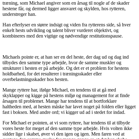
træning, som Michael angiver som en årsag til nogle af de skader
hestene får, og dermed ligger ansvaret og skylden, hos rytteren,
understreger han.
Han efterlyser en større indsigt og viden fra rytterens side, så hver
enkelt hests udvikling og talent bliver vurderet objektivt, og
kombineres med den vigtige og nødvendige restitutionspause.
Michaels pointe er, at han ser en del heste, der dag ud og dag ind
tilbydes den samme type arbejde, hvor de samme muskler og
strukturer i hesten er på arbejde. Og det er et problem for hestens
holdbarhed, for det resulterer i træningsskader eller
overbelastningsskader hos hesten.
Mange ryttere har, ifølge Michael, en tendens til at gå med
skyklapper og kigge på hestens miljø og management for at finde
årsagen til problemet. Mange har tendens til at bortforklare
haltheden med, at hesten måske har lavet noget på folden eller ligget
fast i boksen. Med andre ord; vi kigger ud ad i stedet for indad.
For Michael er pointen, at vi som ryttere, har tendens til at tilbyde
vores heste for meget af den samme type arbejde. Hvis volten ikke
sidder lige i skabet, øver vi den igen og igen. Men faren ved at