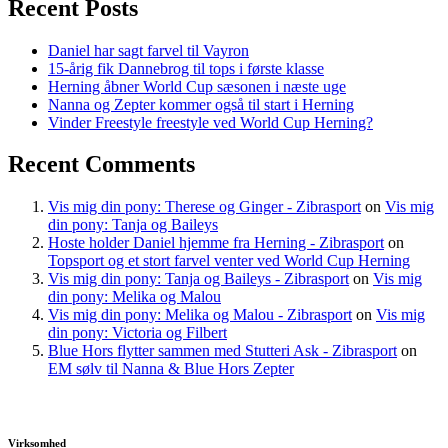
Recent Posts
Daniel har sagt farvel til Vayron
15-årig fik Dannebrog til tops i første klasse
Herning åbner World Cup sæsonen i næste uge
Nanna og Zepter kommer også til start i Herning
Vinder Freestyle freestyle ved World Cup Herning?
Recent Comments
Vis mig din pony: Therese og Ginger - Zibrasport
on
Vis mig
din pony: Tanja og Baileys
Hoste holder Daniel hjemme fra Herning - Zibrasport
on
Topsport og et stort farvel venter ved World Cup Herning
Vis mig din pony: Tanja og Baileys - Zibrasport
on
Vis mig
din pony: Melika og Malou
Vis mig din pony: Melika og Malou - Zibrasport
on
Vis mig
din pony: Victoria og Filbert
Blue Hors flytter sammen med Stutteri Ask - Zibrasport
on
EM sølv til Nanna & Blue Hors Zepter
Virksomhed