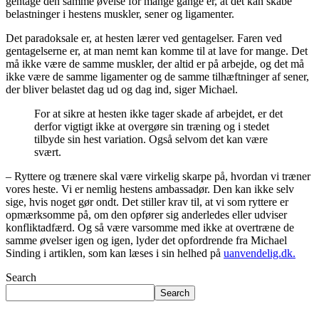
gentage den samme øvelse for mange gange er, at det kan skabe
belastninger i hestens muskler, sener og ligamenter.
Det paradoksale er, at hesten lærer ved gentagelser. Faren ved
gentagelserne er, at man nemt kan komme til at lave for mange. Det
må ikke være de samme muskler, der altid er på arbejde, og det må
ikke være de samme ligamenter og de samme tilhæftninger af sener,
der bliver belastet dag ud og dag ind, siger Michael.
For at sikre at hesten ikke tager skade af arbejdet, er det
derfor vigtigt ikke at overgøre sin træning og i stedet
tilbyde sin hest variation. Også selvom det kan være
svært.
– Ryttere og trænere skal være virkelig skarpe på, hvordan vi træner
vores heste. Vi er nemlig hestens ambassadør. Den kan ikke selv
sige, hvis noget gør ondt. Det stiller krav til, at vi som ryttere er
opmærksomme på, om den opfører sig anderledes eller udviser
konfliktadfærd. Og så være varsomme med ikke at overtræne de
samme øvelser igen og igen, lyder det opfordrende fra Michael
Sinding i artiklen, som kan læses i sin helhed på
uanvendelig.dk.
Search
Search