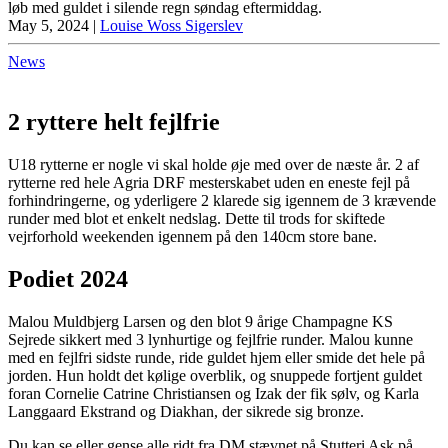
løb med guldet i silende regn søndag eftermiddag.
May 5, 2024
|
Louise Woss Sigerslev
News
2 ryttere helt fejlfrie
U18 rytterne er nogle vi skal holde øje med over de næste år. 2 af
rytterne red hele Agria DRF mesterskabet uden en eneste fejl på
forhindringerne, og yderligere 2 klarede sig igennem de 3 krævende
runder med blot et enkelt nedslag. Dette til trods for skiftede
vejrforhold weekenden igennem på den 140cm store bane.
Podiet 2024
Malou Muldbjerg Larsen og den blot 9 årige Champagne KS
Sejrede sikkert med 3 lynhurtige og fejlfrie runder. Malou kunne
med en fejlfri sidste runde, ride guldet hjem eller smide det hele på
jorden. Hun holdt det kølige overblik, og snuppede fortjent guldet
foran Cornelie Catrine Christiansen og Izak der fik sølv, og Karla
Langgaard Ekstrand og Diakhan, der sikrede sig bronze.
Du kan se eller gense alle ridt fra DM stævnet på Stutteri Ask på