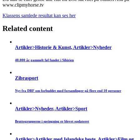
www.clipmyhorse.tv
Klassens samlede resultat kan ses her
Related content
Artikler>Historie & Kunst, Artikler>Nyheder
40.000 år gammelt føl fundet i Sibirien
Zibrasport
Nyt fra DRF om forbuddet mod forsamlinger på flere end 10 personer
Artikler>Nyheder, Artikler>Sport
Bruttogrupperne i springning er blevet opdateret
Artikler>Artikler med Islandske heste, Artikler>Film og