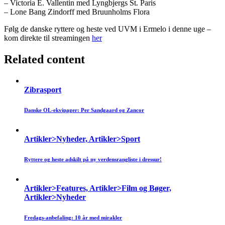
– Victoria E. Vallentin med Lyngbjergs St. Paris
– Lone Bang Zindorff med Bruunholms Flora
Følg de danske ryttere og heste ved UVM i Ermelo i denne uge –
kom direkte til streamingen
her
Related content
Zibrasport
Danske OL-ekvipager: Per Sandgaard og Zancor
Artikler>Nyheder, Artikler>Sport
Ryttere og heste adskilt på ny verdensrangliste i dressur!
Artikler>Features, Artikler>Film og Bøger,
Artikler>Nyheder
Fredags-anbefaling: 10 år med mirakler