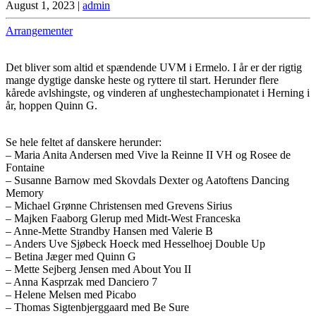
August 1, 2023
|
admin
Arrangementer
Det bliver som altid et spændende UVM i Ermelo. I år er der rigtig
mange dygtige danske heste og ryttere til start. Herunder flere
kårede avlshingste, og vinderen af unghestechampionatet i Herning i
år, hoppen Quinn G.
Se hele feltet af danskere herunder:
– Maria Anita Andersen med Vive la Reinne II VH og Rosee de
Fontaine
– Susanne Barnow med Skovdals Dexter og Aatoftens Dancing
Memory
– Michael Grønne Christensen med Grevens Sirius
– Majken Faaborg Glerup med Midt-West Franceska
– Anne-Mette Strandby Hansen med Valerie B
– Anders Uve Sjøbeck Hoeck med Hesselhoej Double Up
– Betina Jæger med Quinn G
– Mette Sejberg Jensen med About You II
– Anna Kasprzak med Danciero 7
– Helene Melsen med Picabo
– Thomas Sigtenbjerggaard med Be Sure