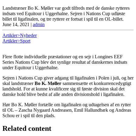
Landstræner Bo K. Møller var godt tilfreds med de danske rytteres
indsats ved Equitour i Uggerhalne. Sejren i Nations Cup udløste
billet til ligafinalen, og tre ryttere er fortsat i spil til en OL-billet.
June 14, 2021
|
admin
Artikler>Nyheder
Artikler>Sport
Flere flotte individuelle præstationer og en sejr i Longines EEF
Series Nations Cup blev det synlige resultat af danskernes indsats
under Equitour i Uggerhalne.
Sejren i Nations Cup giver adgang til ligafinalen i Polen i juli, og her
skal landstræner
Bo K. Møller
sammensætte et konkurrencedygtigt
landshold. For at kunne kvalificere sig til første division skal det
danske hold blive bedst af alle anden divisionshold i ligafinalen.
Hør Bo K. Møller fortælle om ligafinalen og udtagelsen af en rytter
til OL – Zascha Nygaard Andreasen, Emil Hallundbæk og Andreas
Schou er i spil til den plads.
Related content