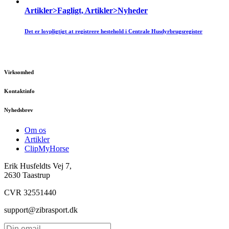
Artikler>Fagligt, Artikler>Nyheder
Det er lovpligtigt at registrere hestehold i Centrale Husdyrbrugsregister
Virksomhed
Kontaktinfo
Nyhedsbrev
Om os
Artikler
ClipMyHorse
Erik Husfeldts Vej 7,
2630 Taastrup
CVR 32551440
support@zibrasport.dk