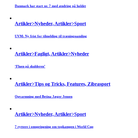
Danmark har start nr. 7 med ændring på holdet
Artikler>Nyheder, Artikler>Sport
UVM: Ny frist for tilmelding til træningssamling
Artikler>Fagligt, Artikler>Nyheder
‘Fluen på skulderen’
Artikler>Tips og Tricks, Features, Zibrasport
Opvarmning med Betina Jæger Jensen
Artikler>Nyheder, Artikler>Sport
7 ryttere i omspringning om topkampen i World Cup