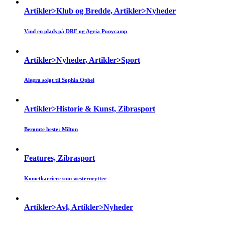
Artikler>Klub og Bredde, Artikler>Nyheder
Vind en plads på DRF og Agria Ponycamp
Artikler>Nyheder, Artikler>Sport
Alegra solgt til Sophia Opbel
Artikler>Historie & Kunst, Zibrasport
Berømte heste: Milton
Features, Zibrasport
Kometkarriere som westernrytter
Artikler>Avl, Artikler>Nyheder