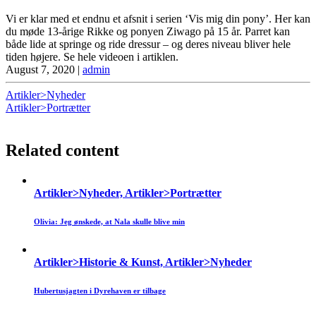
Vi er klar med et endnu et afsnit i serien ‘Vis mig din pony’. Her kan
du møde 13-årige Rikke og ponyen Ziwago på 15 år. Parret kan
både lide at springe og ride dressur – og deres niveau bliver hele
tiden højere. Se hele videoen i artiklen.
August 7, 2020
|
admin
Artikler>Nyheder
Artikler>Portrætter
Related content
Artikler>Nyheder, Artikler>Portrætter
Olivia: Jeg ønskede, at Nala skulle blive min
Artikler>Historie & Kunst, Artikler>Nyheder
Hubertusjagten i Dyrehaven er tilbage