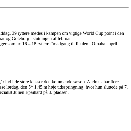
middag. 39 ryttere mødes i kampen om vigtige World Cup point i den
uar og Göteborg i slutningen af februar.
 som nr. 16 – 18 ryttere får adgang til finalen i Omaha i april.
 går ind i de store klasser den kommende sæson. Andreas har flere
sse lørdag, den 5* 1,45 m høje tidsspringning, hvor hun sluttede på 7.
alist Julien Epaillard på 3. pladsen.