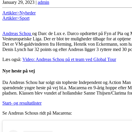
January 29, 2023
|
admin
Artikler>Nyheder
Artikler>Sport
Andreas Schou
og Darc de Lux e. Darco opdrættet på Fyn af Pia og M
Vesteuropæiske Liga. Der er blot tre muligheder tilbage for at optjene
Det er VM-guldvinderen fra Herning, Henrik von Eckermann, som har opt
Denis Lynch har 32 points og efter Andreas ligger 3 ryttere med 30 po
Læs også:
Video: Andreas Schou på et team ved Global Tour
Nye heste på vej
Da Andreas Schou har solgt sin topheste Independent og Action Man er 
spændende yngre heste på vej bl.a. Macarena en 9-årig hoppe efter Mon
pladsen. Klassen blev vundet af hollandske Sanne Thijsen/Clarima fo
Start- og resultatlister
Se Andreas Schous ridt på Macarena: