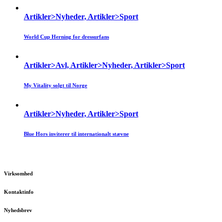
Artikler>Nyheder, Artikler>Sport
World Cup Herning for dressurfans
Artikler>Avl, Artikler>Nyheder, Artikler>Sport
My Vitality solgt til Norge
Artikler>Nyheder, Artikler>Sport
Blue Hors inviterer til internationalt stævne
Virksomhed
Kontaktinfo
Nyhedsbrev