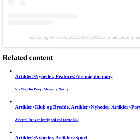
Et opslag delt af ABSOLUTE HORSES (@absolutehorse
Related content
Artikler>Nyheder, Features>Vis mig din pony
Vis Mig Din Pony: Marie og Navoy
Artikler>Klub og Bredde, Artikler>Nyheder, Artikler>Por
Alberte: Det var kærlighed ved første blik
Artikler>Nyheder, Artikler>Sport