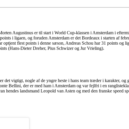
orten Augustinus er til start i World Cup-klassen i Amsterdam i efter
 points i ligaen, og foruden Amsterdam er det Bordeaux i starten af febr
jent flest points i denne sæson, Andreas Schou har 31 points og ligger
ints (Hans-Dieter Dreher, Pius Schwizer og Jur Vrieling).
det vigtigt, nogle af de yngre heste i hans team træder i karakter, og
te Bellini, der er med ham i Amsterdam og var fejlfri i en ranglistekla
ran hendes landsmand Leopold van Asten og med den franske speed speci