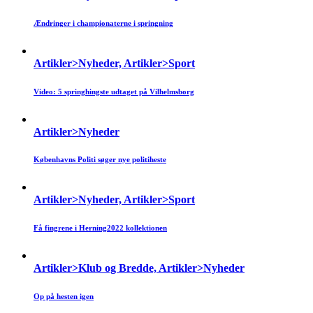
Ændringer i championaterne i springning
Artikler>Nyheder, Artikler>Sport
Video: 5 springhingste udtaget på Vilhelmsborg
Artikler>Nyheder
Københavns Politi søger nye politiheste
Artikler>Nyheder, Artikler>Sport
Få fingrene i Herning2022 kollektionen
Artikler>Klub og Bredde, Artikler>Nyheder
Op på hesten igen