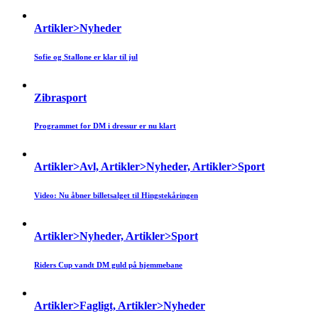
Artikler>Nyheder
Sofie og Stallone er klar til jul
Zibrasport
Programmet for DM i dressur er nu klart
Artikler>Avl, Artikler>Nyheder, Artikler>Sport
Video: Nu åbner billetsalget til Hingstekåringen
Artikler>Nyheder, Artikler>Sport
Riders Cup vandt DM guld på hjemmebane
Artikler>Fagligt, Artikler>Nyheder