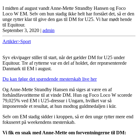
I midten af august vandt Anne-Mette Strandby Hansen og Foco
Loco W EM. Selv om hun stadig ikke helt har forstået det, så er den
unge rytter klar til give den gas til DM for U25. Vi har mødt hende
til Equitour.
September 3, 2020
|
admin
Artikler>Sport
Syv ekvipager stiller til start, når det gælder DM for U25 under
Equitour. Tre af rytterne var en del af holdet, der repræsenterede
Danmark til EM i august.
Du kan følge det spændende mesterskab live her
Og Anne-Mette Strandby Hansen må siges at være en af
forhåndfavoritterne til at vinde DM. Hun og Foco Loco W scorede
79,025% ved EM i U25-dressur i Ungarn, hvilket var så
imponerende et resultat, at hun modtog guldmedaljen i kür.
Selv om EM stadig sidder i kroppen, så er den unge rytter mere end
fokuseret på weekendens mesterskab.
Vi fik en snak med Anne-Mette om forventningerne til DM: