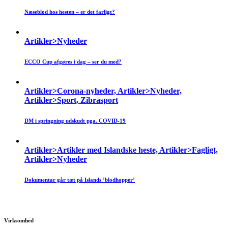
Næseblod hos hesten – er det farligt?
Artikler>Nyheder
ECCO Cup afgøres i dag – ser du med?
Artikler>Corona-nyheder, Artikler>Nyheder,
Artikler>Sport, Zibrasport
DM i springning udskudt pga. COVID-19
Artikler>Artikler med Islandske heste, Artikler>Fagligt,
Artikler>Nyheder
Dokumentar går tæt på Islands ’blodhopper’
Virksomhed