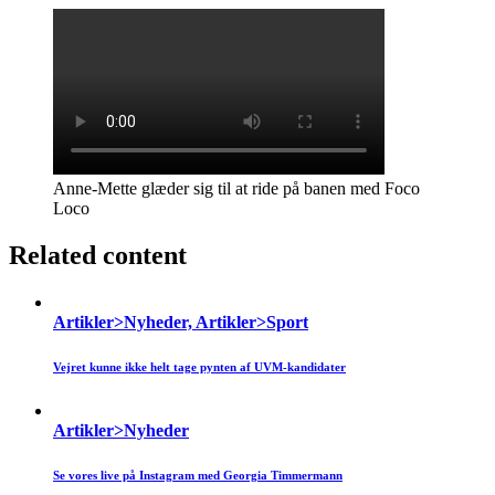
Anne-Mette glæder sig til at ride på banen med Foco
Loco
Related content
Artikler>Nyheder, Artikler>Sport
Vejret kunne ikke helt tage pynten af UVM-kandidater
Artikler>Nyheder
Se vores live på Instagram med Georgia Timmermann