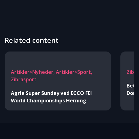
Related content
Artikler>Nyheder, Artikler>Sport,
Zibr
Zibrasport
Beti
Agria Super Sunday ved ECCO FEI
Donk
World Championships Herning