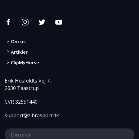
Om os
Artikler
ClipMyHorse
Erik Husfeldts Vej 7,
2630 Taastrup
CVR 32551440
support@zibrasport.dk