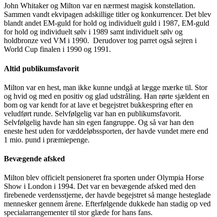
John Whitaker og Milton var en nærmest magisk konstellation.
Sammen vandt ekvipagen adskillige titler og konkurrencer. Det blev
blandt andet EM-guld for hold og individuelt guld i 1987, EM-guld
for hold og individuelt sølv i 1989 samt individuelt sølv og
holdbronze ved VM i 1990. Derudover tog parret også sejren i
World Cup finalen i 1990 og 1991.
Altid publikumsfavorit
Milton var en hest, man ikke kunne undgå at lægge mærke til. Stor
og hvid og med en positiv og glad udstråling. Han rørte sjældent en
bom og var kendt for at lave et begejstret bukkespring efter en
veludført runde. Selvfølgelig var han en publikumsfavorit.
Selvfølgelig havde han sin egen fangruppe. Og så var han den
eneste hest uden for væddeløbssporten, der havde vundet mere end
1 mio. pund i præmiepenge.
Bevægende afsked
Milton blev officielt pensioneret fra sporten under Olympia Horse
Show i London i 1994. Det var en bevægende afsked med den
firebenede verdensstjerne, der havde begejstret så mange hesteglade
mennesker gennem årene. Efterfølgende dukkede han stadig op ved
specialarrangementer til stor glæde for hans fans.