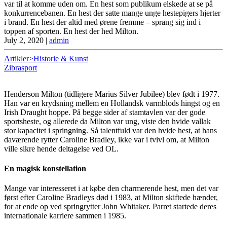
var til at komme uden om. En hest som publikum elskede at se på
konkurrencebanen. En hest der satte mange unge hestepigers hjerter
i brand. En hest der altid med ørene fremme – sprang sig ind i
toppen af sporten. En hest der hed Milton.
July 2, 2020
|
admin
Artikler>Historie & Kunst
Zibrasport
Henderson Milton (tidligere Marius Silver Jubilee) blev født i 1977.
Han var en krydsning mellem en Hollandsk varmblods hingst og en
Irish Draught hoppe. På begge sider af stamtavlen var der gode
sportsheste, og allerede da Milton var ung, viste den hvide vallak
stor kapacitet i springning. Så talentfuld var den hvide hest, at hans
daværende rytter Caroline Bradley, ikke var i tvivl om, at Milton
ville sikre hende deltagelse ved OL.
En magisk konstellation
Mange var interesseret i at købe den charmerende hest, men det var
først efter Caroline Bradleys død i 1983, at Milton skiftede hænder,
for at ende op ved springrytter John Whitaker. Parret startede deres
internationale karriere sammen i 1985.