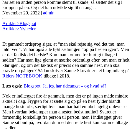
har set en anden person komme slemt til skade, så sætter det sig i
kroppen på en. Og det kan udvikle sig til en angst.
November 20, 2022
|
admin
Artikler>Blogspot
Artikler>Nyheder
Et gammelt ordsprog siger, at “man skal rejse sig ved det træ, man
faldt ved”. Vi har også alle hørt sætningen “op på hesten igen”. Men
er det faktisk det bedste? Kan man komme for hurtigt tilbage i
sadlen? Har man lige glemt at mærke ordentligt efter, om man er helt
klar igen, og om det faktisk er præcis den samme hest, man skal
kravle op på igen? Sådan skriver Sanne Skovrider i et blogindlæg på
Riders NOTEBOOK
tilbage i 2018.
Læs også:
Blogspot: Ja, jeg har rideangst – og hvad så?
Nok er indlægget fire år gammelt, men det er på ingen måde mindre
aktuelt i dag. Frygten for at sætte sig op på en hest fylder blandt
mange hestefolk, særligt hvis man har haft en ubehagelig oplevelse.
Men hvordan bekæmper man angsten bedst muligt? Svaret er
formentlig forskelligt fra person til person, men i indlægget giver
Sanne sit bud på, hvordan du med den rette hest kan komme tilbage
i sadlen.