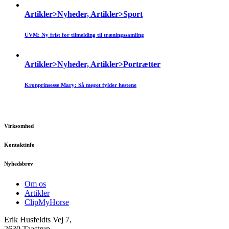
Artikler>Nyheder, Artikler>Sport
UVM: Ny frist for tilmelding til træningssamling
Artikler>Nyheder, Artikler>Portrætter
Kronprinsesse Mary: Så meget fylder hestene
Virksomhed
Kontaktinfo
Nyhedsbrev
Om os
Artikler
ClipMyHorse
Erik Husfeldts Vej 7,
2630 Taastrup