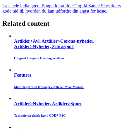
Læs hele indlægget “Bange for at ride?” og få Sanne Skovriders
gode råd til, hvordan du kan udfordre din angst for heste.
Related content
Artikler>Avl, Artikler>Corona-nyheder,
Artikler>Nyheder, Zibrasport
Hingstekåringen i Herning er aflyst
Features
Mød Helgstrand Dressages ryttere: Mike Mihaita
Artikler>Nyheder, Artikler>Sport
Tysk sejr på dansk hest i CDI3* PSG