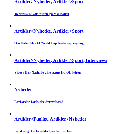
Artikler>Nyheder, Artikler>Sport
To danskere var fejlfrie på VM-banen
Artikler>Nyheder, Artikler>Sport
Startlisten klar til World Cup finale i springning
Artikler>Nyheder, Artikler>Sport, Interviews
Video: Hør Nathalie give status fra OL-lejren
Nyheder
Lovforslag for bedre dyrevelfærd
Artikler>Fagligt, Artikler>Nyheder
Forskning: Du kan ikke lyve for din hest