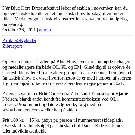
Når Blue Hors Dressurfestival løber af stablen i november, kan du
opleve danske topatleter i et fantastisk show torsdag aften under
titlen ‘Medaljeregn’. Husk vi streamer fra festivalen fredag, lørdag
og søndag.
October 26, 2021
|
admin
Artikler>Nyheder
Zibrasport
Oplev en fantastisk aften på Blue Hors, hvor du kan møde deltagere
og medaljetagere fra både OL, PL og EM. Glæd dig til at opleve de
succesfulde ryttere fra alle aldersgrupper, når de denne aften giver et
fantastisk show og viser hvorfor netop de er med i toppen af sporten.
Hør dem også fortælle om deres spændende rejse gennem 2021.
Aftenens værter er Britt Carlsen fra Zibrasport Equest samt Bjarne
Nielsen, blandt andet kendt fra kommentatorboksen ved OL i
Tokyo. Programmet opdateres løbende, følg med på
www.bluehors.com – eller her på siden.
Pris 100 kr. + 15 kr. gebyr pr. person til nummereret siddeplads.
Overskud fra billetsalget går ubeskåret til Dansk Ride Forbunds
talentudviklingsarbejde.