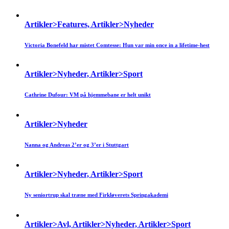
Artikler>Features, Artikler>Nyheder
Victoria Bonefeld har mistet Comtesse: Hun var min once in a lifetime-hest
Artikler>Nyheder, Artikler>Sport
Cathrine Dufour: VM på hjemmebane er helt unikt
Artikler>Nyheder
Nanna og Andreas 2’er og 3’er i Stuttgart
Artikler>Nyheder, Artikler>Sport
Ny seniortrup skal træne med Firkløverets Springakademi
Artikler>Avl, Artikler>Nyheder, Artikler>Sport