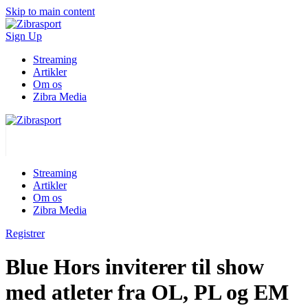
Skip to main content
Sign Up
Streaming
Artikler
Om os
Zibra Media
Streaming
Artikler
Om os
Zibra Media
Registrer
Blue Hors inviterer til show
med atleter fra OL, PL og EM