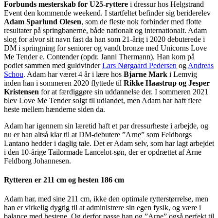
Forbunds mesterskab for U25-ryttere
i dressur hos Helgstrand
Event den kommende weekend. I startfeltet befinder sig beriderelev
Adam Sparlund Olesen
, som de fleste nok forbinder med flotte
resultater på springbanerne, både nationalt og internationalt. Adam
slog for alvor sit navn fast da han som 21-årig i 2020 debuterede i
DM i springning for seniorer og vandt bronze med Unicorns Love
Me Tender e. Contender (opdr. Janni Thermann). Han kom på
podiet sammen med guldvinder
Lars Nørgaard Pedersen
og
Andreas
Schou
. Adam har været 4 år i lære hos
Bjarne Mark
i Lemvig
inden han i sommeren 2020 flyttede til
Rikke Haastrup og Jesper
Kristensen
for at færdiggøre sin uddannelse der. I sommeren 2021
blev Love Me Tender solgt til udlandet, men Adam har haft flere
heste mellem hænderne siden da.
Adam har igennem sin læretid haft et par dressurheste i arbejde, og
nu er han altså klar til at DM-debutere ”Arne” som Feldborgs
Lantano hedder i daglig tale. Det er Adam selv, som har lagt arbejdet
i den 10-årige Tailormade Lancelot-søn, der er opdrættet af Arne
Feldborg Johannesen.
Rytteren er 211 cm og hesten 186 cm
Adam har, med sine 211 cm, ikke den optimale rytterstørrelse, men
han er virkelig dygtig til at administrere sin egen fysik, og være i
balance med hestene. Og derfor passe han og ”Arne” også perfekt til