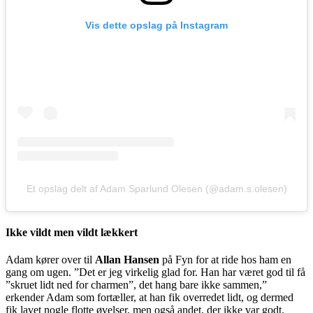
Vis dette opslag på Instagram
Et opslag delt af Adam Sparlund Olesen (@adam.s.olesen)
Ikke vildt men vildt lækkert
Adam kører over til
Allan Hansen
på Fyn for at ride hos ham en
gang om ugen. ”Det er jeg virkelig glad for. Han har været god til få
”skruet lidt ned for charmen”, det hang bare ikke sammen,”
erkender Adam som fortæller, at han fik overredet lidt, og dermed
fik lavet nogle flotte øvelser, men også andet, der ikke var godt.