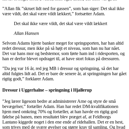
”Allan fik ”skruet lidt ned for gassen”, som han siger: Det skal ikke
være vildt, det skal være vildt lækkert,” fortsætter Adam.
Det skal ikke være vildt, det skal være vildt lækkert
Allan Hansen
Selvom Adams hjerte banker meget for springsporten, har han altid
redet dressur, men ikke på så højt et niveau, som han nu har nået.
Det var hans mor og bedstemor, som førte ham ind i ridesporten, og
han er derfor blevet opdraget til, at have stort fokus på dressuren.
”Da jeg var 16 år, red jeg MB i dressur og springning, så det har
altid fulgtes lidt ad. Det er bare de senere år, at springningen har gået
rigtig godt,” forklarer Adam.
Dressur i Uggerhalne – springning i Hjallerup
”Jeg lærer ligesom bedre at administrerer Arne og styre de små
bevægelser,” fortæller Adam. Han har redet DM-kvalifikationen
hjem med omkring 70% og fortæller, at han havde en rigtig god
følelse på banen, men resultatet blev præget af, at Feldborgs
Lantano kiggede noget i den ene ende af ridehallen. Det er en hest,
som trives med de svære øvelser og større krav til samling. Og hvad