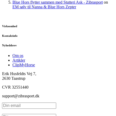
Blue Hors flytter sammen med Stutteri Ask - Zibrasport
on
EM sølv til Nanna & Blue Hors Zepter
Virksomhed
Kontaktinfo
Nyhedsbrev
Om os
Artikler
ClipMyHorse
Erik Husfeldts Vej 7,
2630 Taastrup
CVR 32551440
support@zibrasport.dk