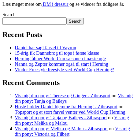
Læs meget mere om
DM i dressur
og se videoer fra tidligere år.
Search
Search
Recent Posts
Daniel har sagt farvel til Vayron
15-årig fik Dannebrog til tops i første klasse
Herning åbner World Cup sæsonen i næste uge
Nanna og Zepter kommer også til start i Herning
Vinder Freestyle freestyle ved World Cup Herning?
Recent Comments
Vis mig din pony: Therese og Ginger - Zibrasport
on
Vis mig
din pony: Tanja og Baileys
Hoste holder Daniel hjemme fra Herning - Zibrasport
on
Topsport og et stort farvel venter ved World Cup Herning
Vis mig din pony: Tanja og Baileys - Zibrasport
on
Vis mig
din pony: Melika og Malou
Vis mig din pony: Melika og Malou - Zibrasport
on
Vis mig
din pony: Victoria og Filbert