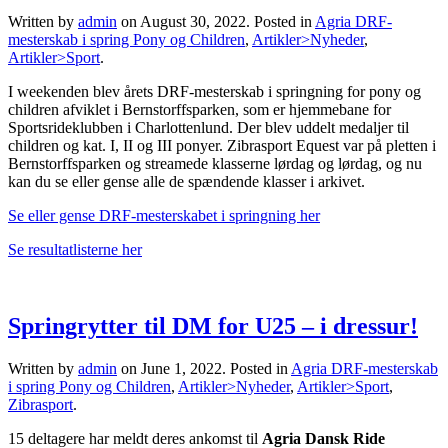
Written by
admin
on
August 30, 2022
. Posted in
Agria DRF-
mesterskab i spring Pony og Children
,
Artikler>Nyheder
,
Artikler>Sport
.
I weekenden blev årets DRF-mesterskab i springning for pony og
children afviklet i Bernstorffsparken, som er hjemmebane for
Sportsrideklubben i Charlottenlund. Der blev uddelt medaljer til
children og kat. I, II og III ponyer. Zibrasport Equest var på pletten i
Bernstorffsparken og streamede klasserne lørdag og lørdag, og nu
kan du se eller gense alle de spændende klasser i arkivet.
Se eller gense DRF-mesterskabet i springning her
Se resultatlisterne her
Springrytter til DM for U25 – i dressur!
Written by
admin
on
June 1, 2022
. Posted in
Agria DRF-mesterskab
i spring Pony og Children
,
Artikler>Nyheder
,
Artikler>Sport
,
Zibrasport
.
15 deltagere har meldt deres ankomst til
Agria Dansk Ride