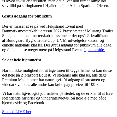
”Hoved fokus er dressuren, men det bliver nok rart at samle lidt
selvtillid på springbanen i Hjallerup,” ler Adam Sparlund Olesen.
Gratis adgang for publikum
Der er masser at se på ved Helgstrand Event med
Danmarksmesterskab i dressur 2022 Præsenteret af Mustang Trailer.
Sideløbende med mesterskabsklasserne er der også 2. kvalifikation
af Bundgaard Byg x Trolle Cup, UVM-udvælgelse klasser og
enkelte nationale klasser. Der gratis adgang for publikum alle dage,
og du kan læse meget mere på Helgstrand Events
hjemmeside.
Se det hele hjemmefra
Har du ikke mulighed for at tage turen til Uggerhalne, så kan du se
det hele på Zibrasport Equest. Vi streamer alle klasser, alle dage.
Premium Medlemmer har naturligvis fri adgang til streamen og
videoarkiv, mens alle andre kan købe pay pr view til 199 kr.
Vi har naturligvis også journalister på stedet, og de er klar til at lave
spændende historier og vinderinterviews. Så hold øje med både
hjemmeside og Facebook.
Se med LIVE her