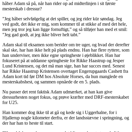
håber Adam så på, når han rider op ad midterlinjen i sit første
mesterskab i dressur?
”Jeg håber selvfølgelig at det spiller, og jeg rider kür søndag. Jeg
ved godt, det ikke er mig, som kommer til at stikke af med det hele,
men jeg tror jeg kan ligge fornuftigt,” og så tilføjer han med et smil:
”Jeg gad godt, at jeg ikke bliver helt tabt.”
Adam skal til eksamen som berider om tre uger, og hvad der derefter
skal ske, har han ikke helt på plads endnu. Han har flere ryttere, som
han underviser, men ikke egne springheste i øjeblikket. Han har
fokuseret på at uddanne springheste for Rikke Haastrup og Jesper
Lund Kristensen, og det må man sige, han har succes med. Senest
har Rikke Haastrup Kristensen overtaget Engerupgaards Cashett fra
Adam kort tid før DM hos Absolute Horses, da hun manglede en
mesterskabshest, og sammen opnåede de en 5. plads.
Nu passer det rent faktisk Adam udmærket, at han kan give
dressurhesten noget fokus, og prøve kræfter med DRF-mesterskabet
for U25.
Han kommer dog ikke til at gå og kede sig i Uggerhalne, for i
Hjallerup nogle kilometer derfra, er der landsstævne i springning, og
der har han to heste til start.