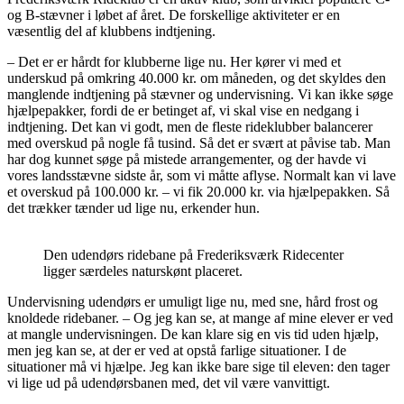
og B-stævner i løbet af året. De forskellige aktiviteter er en
væsentlig del af klubbens indtjening.
– Det er er hårdt for klubberne lige nu. Her kører vi med et
underskud på omkring 40.000 kr. om måneden, og det skyldes den
manglende indtjening på stævner og undervisning. Vi kan ikke søge
hjælpepakker, fordi de er betinget af, vi skal vise en nedgang i
indtjening. Det kan vi godt, men de fleste rideklubber balancerer
med overskud på nogle få tusind. Så det er svært at påvise tab. Man
har dog kunnet søge på mistede arrangementer, og der havde vi
vores landsstævne sidste år, som vi måtte aflyse. Normalt kan vi lave
et overskud på 100.000 kr. – vi fik 20.000 kr. via hjælpepakken. Så
det trækker tænder ud lige nu, erkender hun.
Den udendørs ridebane på Frederiksværk Ridecenter
ligger særdeles naturskønt placeret.
Undervisning udendørs er umuligt lige nu, med sne, hård frost og
knoldede ridebaner. – Og jeg kan se, at mange af mine elever er ved
at mangle undervisningen. De kan klare sig en vis tid uden hjælp,
men jeg kan se, at der er ved at opstå farlige situationer. I de
situationer må vi hjælpe. Jeg kan ikke bare sige til eleven: den tager
vi lige ud på udendørsbanen med, det vil være vanvittigt.