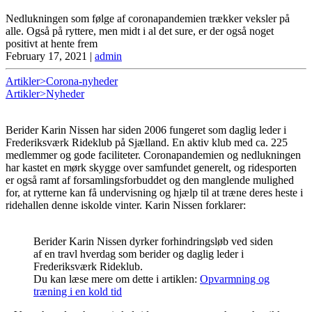
Nedlukningen som følge af coronapandemien trækker veksler på
alle. Også på ryttere, men midt i al det sure, er der også noget
positivt at hente frem
February 17, 2021
|
admin
Artikler>Corona-nyheder
Artikler>Nyheder
Berider Karin Nissen har siden 2006 fungeret som daglig leder i
Frederiksværk Rideklub på Sjælland. En aktiv klub med ca. 225
medlemmer og gode faciliteter. Coronapandemien og nedlukningen
har kastet en mørk skygge over samfundet generelt, og ridesporten
er også ramt af forsamlingsforbuddet og den manglende mulighed
for, at rytterne kan få undervisning og hjælp til at træne deres heste i
ridehallen denne iskolde vinter. Karin Nissen forklarer:
Berider Karin Nissen dyrker forhindringsløb ved siden
af en travl hverdag som berider og daglig leder i
Frederiksværk Rideklub.
Du kan læse mere om dette i artiklen:
Opvarmning og
træning i en kold tid