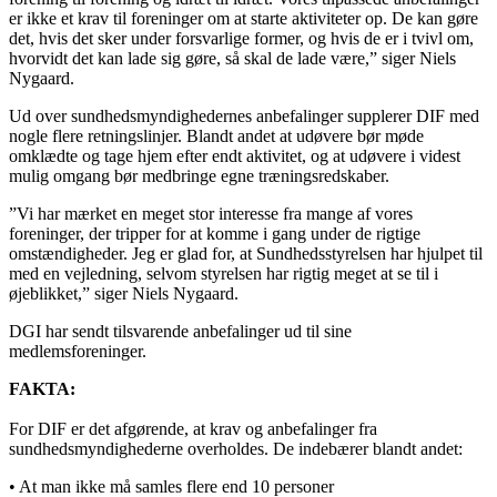
er ikke et krav til foreninger om at starte aktiviteter op. De kan gøre
det, hvis det sker under forsvarlige former, og hvis de er i tvivl om,
hvorvidt det kan lade sig gøre, så skal de lade være,” siger Niels
Nygaard.
Ud over sundhedsmyndighedernes anbefalinger supplerer DIF med
nogle flere retningslinjer. Blandt andet at udøvere bør møde
omklædte og tage hjem efter endt aktivitet, og at udøvere i videst
mulig omgang bør medbringe egne træningsredskaber.
”Vi har mærket en meget stor interesse fra mange af vores
foreninger, der tripper for at komme i gang under de rigtige
omstændigheder. Jeg er glad for, at Sundhedsstyrelsen har hjulpet til
med en vejledning, selvom styrelsen har rigtig meget at se til i
øjeblikket,” siger Niels Nygaard.
DGI har sendt tilsvarende anbefalinger ud til sine
medlemsforeninger.
FAKTA:
For DIF er det afgørende, at krav og anbefalinger fra
sundhedsmyndighederne overholdes. De indebærer blandt andet:
• At man ikke må samles flere end 10 personer