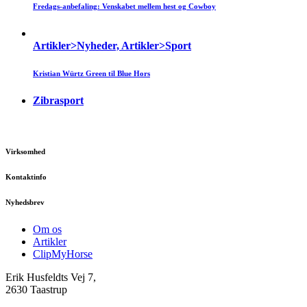
Fredags-anbefaling: Venskabet mellem hest og Cowboy
Artikler>Nyheder, Artikler>Sport
Kristian Würtz Green til Blue Hors
Zibrasport
Virksomhed
Kontaktinfo
Nyhedsbrev
Om os
Artikler
ClipMyHorse
Erik Husfeldts Vej 7,
2630 Taastrup