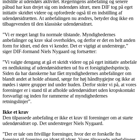
indstille al udendørs aktivitet. Regeringens anbefaling og senere
påbud har kun drejet sig om indendørs idræt, men DIF tog på eget
initiativ skridtet videre og opfordrede også til en indstilling af
udendørsidrætten. At anbefalingen nu ændres, betyder dog ikke en
tilbagevenden til den klassiske udendørsidræt.
”Vi er meget langt fra normale tilstande. Myndighedernes
anbefalinger og krav skal overholdes, og derfor er det en helt anden
form for idræt, end den vi kender. Det er vigtigt at understrege,”
siger DIF-formand Niels Nygaard og fortsætter:
”Vi valgte dengang at gå et skridt videre og på eget initiativ anbefale
en nedlukning af udendørsidrætten ud fra et forsigtighedsprincip.
Siden da har danskerne har fået myndighedernes anbefalinger om
blandt andet at holde afstand, sørge for høj håndhygiejne og ikke at
mødes i større grupper ind under huden. Derfor stoler vi på, at vores
foreninger er i stand til at afholde udendørsidræt uden kropskontakt
forsvarligt og inden for rammerne af myndighedernes
retningslinjer”.
Ikke et krav
Den tilpassede anbefaling er ikke et krav til foreninger om at starte
udendørsidræt op. Det understreger Niels Nygaard.
”Der er tale om frivillige foreninger, hvor der er forskelle fra
forening til forening og idræt til idræt. Vores tilpassede anbefalinger