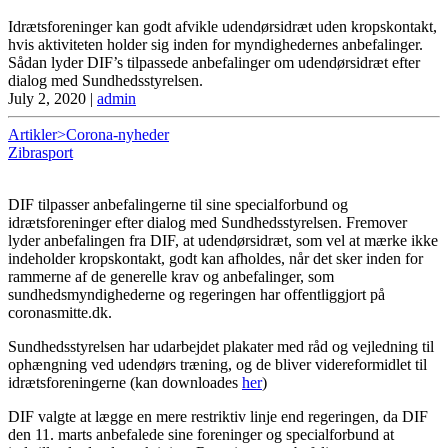
Idrætsforeninger kan godt afvikle udendørsidræt uden kropskontakt,
hvis aktiviteten holder sig inden for myndighedernes anbefalinger.
Sådan lyder DIF’s tilpassede anbefalinger om udendørsidræt efter
dialog med Sundhedsstyrelsen.
July 2, 2020
|
admin
Artikler>Corona-nyheder
Zibrasport
DIF tilpasser anbefalingerne til sine specialforbund og
idrætsforeninger efter dialog med Sundhedsstyrelsen. Fremover
lyder anbefalingen fra DIF, at udendørsidræt, som vel at mærke ikke
indeholder kropskontakt, godt kan afholdes, når det sker inden for
rammerne af de generelle krav og anbefalinger, som
sundhedsmyndighederne og regeringen har offentliggjort på
coronasmitte.dk.
Sundhedsstyrelsen har udarbejdet plakater med råd og vejledning til
ophængning ved udendørs træning, og de bliver videreformidlet til
idrætsforeningerne (kan downloades
her
)
DIF valgte at lægge en mere restriktiv linje end regeringen, da DIF
den 11. marts anbefalede sine foreninger og specialforbund at