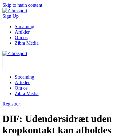
Skip to main content
Sign Up
Streaming
Artikler
Om os
Zibra Media
Streaming
Artikler
Om os
Zibra Media
Registrer
DIF: Udendørsidræt uden
kropkontakt kan afholdes