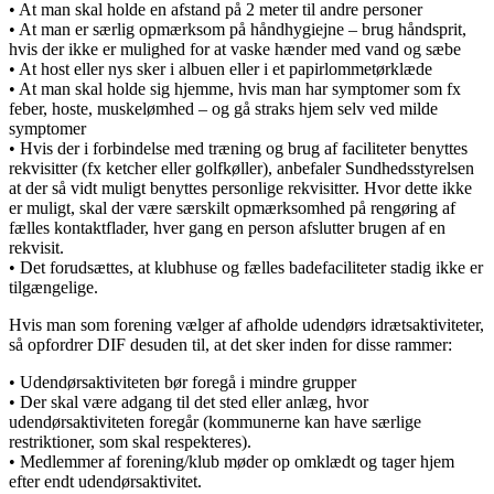
• At man skal holde en afstand på 2 meter til andre personer
• At man er særlig opmærksom på håndhygiejne – brug håndsprit,
hvis der ikke er mulighed for at vaske hænder med vand og sæbe
• At host eller nys sker i albuen eller i et papirlommetørklæde
• At man skal holde sig hjemme, hvis man har symptomer som fx
feber, hoste, muskelømhed – og gå straks hjem selv ved milde
symptomer
• Hvis der i forbindelse med træning og brug af faciliteter benyttes
rekvisitter (fx ketcher eller golfkøller), anbefaler Sundhedsstyrelsen
at der så vidt muligt benyttes personlige rekvisitter. Hvor dette ikke
er muligt, skal der være særskilt opmærksomhed på rengøring af
fælles kontaktflader, hver gang en person afslutter brugen af en
rekvisit.
• Det forudsættes, at klubhuse og fælles badefaciliteter stadig ikke er
tilgængelige.
Hvis man som forening vælger af afholde udendørs idrætsaktiviteter,
så opfordrer DIF desuden til, at det sker inden for disse rammer:
• Udendørsaktiviteten bør foregå i mindre grupper
• Der skal være adgang til det sted eller anlæg, hvor
udendørsaktiviteten foregår (kommunerne kan have særlige
restriktioner, som skal respekteres).
• Medlemmer af forening/klub møder op omklædt og tager hjem
efter endt udendørsaktivitet.