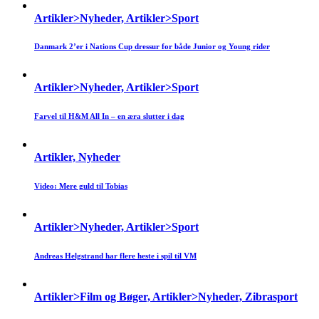
Artikler>Nyheder, Artikler>Sport
Danmark 2’er i Nations Cup dressur for både Junior og Young rider
Artikler>Nyheder, Artikler>Sport
Farvel til H&M All In – en æra slutter i dag
Artikler, Nyheder
Video: Mere guld til Tobias
Artikler>Nyheder, Artikler>Sport
Andreas Helgstrand har flere heste i spil til VM
Artikler>Film og Bøger, Artikler>Nyheder, Zibrasport