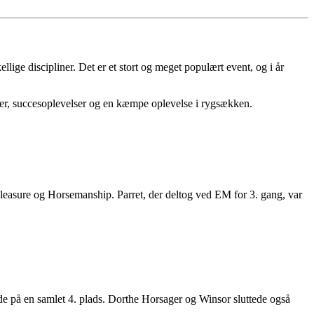
lige discipliner. Det er et stort og meget populært event, og i år
aljer, succesoplevelser og en kæmpe oplevelse i rygsækken.
 Pleasure og Horsemanship. Parret, der deltog ved EM for 3. gang, var
e de på en samlet 4. plads. Dorthe Horsager og Winsor sluttede også