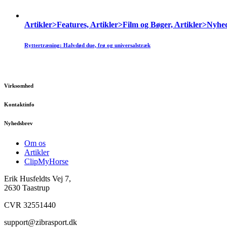
Artikler>Features, Artikler>Film og Bøger, Artikler>Nyhe
Ryttertræning: Halvdød due, frø og universalstræk
Virksomhed
Kontaktinfo
Nyhedsbrev
Om os
Artikler
ClipMyHorse
Erik Husfeldts Vej 7,
2630 Taastrup
CVR 32551440
support@zibrasport.dk