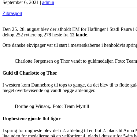
September 6, 2021
|
admin
Zibrasport
Den 25.-28. august blev der afholdt EM for Haflinger i Stadl-Paura i Øs
deltog 252 ryttere og 278 heste fra
12 lande
.
Otte danske ekvipager var til start i mesterskaberne i henholdvis spr
Charlotte Jørgensen og Thor vandt to guldmedaljer. Foto: Team
Guld til Charlotte og Thor
I western kom Dannebrog til tops to gange, da det blev til to flotte g
meget overbevisende og vandt begge afdelinger.
Dorthe og Winsor,. Foto: Team Myrtill
Unghestene gjorde flot figur
I spring for ungheste blev det i 2. afdeling til en flot 2. plads til 
lige uden for medaljerne på en velfortjent 4. plads i dressur for 5-års h