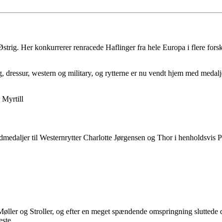
trig. Her konkurrerer renracede Haflinger fra hele Europa i flere forskel
ing, dressur, western og military, og rytterne er nu vendt hjem med med
 Myrtill
uldmedaljer til Westernrytter Charlotte Jørgensen og Thor i henholdsvis
Anna Møller og Stroller, og efter en meget spændende omspringning slutted
este.