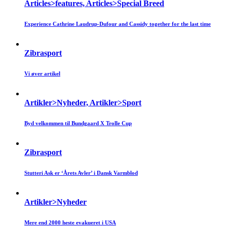
Articles>features, Articles>Special Breed
Experience Cathrine Laudrup-Dufour and Cassidy together for the last time
Zibrasport
Vi øver artikel
Artikler>Nyheder, Artikler>Sport
Byd velkommen til Bundgaard X Trolle Cup
Zibrasport
Stutteri Ask er ‘Årets Avler’ i Dansk Varmblod
Artikler>Nyheder
Mere end 2000 heste evakueret i USA