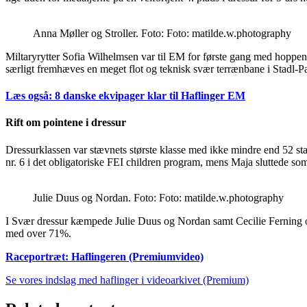
Anna Møller og Stroller. Foto: Foto: matilde.w.photography
Miltaryrytter Sofia Wilhelmsen var til EM for første gang med hoppen D
særligt fremhæves en meget flot og teknisk svær terrænbane i Stadl-P
Læs også: 8 danske ekvipager klar til Haflinger EM
Rift om pointene i dressur
Dressurklassen var stævnets største klasse med ikke mindre end 52 st
nr. 6 i det obligatoriske FEI children program, mens Maja sluttede som
Julie Duus og Nordan. Foto: Foto: matilde.w.photography
I Svær dressur kæmpede Julie Duus og Nordan samt Cecilie Ferning og
med over 71%.
Raceportræt: Haflingeren (Premiumvideo)
Se vores indslag med haflinger i videoarkivet (Premium)