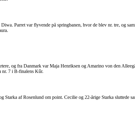
iwa. Parret var flyvende på springbanen, hvor de blev nr. tre, og samle
aura.
artere, og fra Danmark var Maja Henriksen og Amarino von den Alleegär
 nr. 7 i B-finalens Kűr.
 Starka af Rosenlund om point. Cecilie og 22-årige Starka sluttede sa