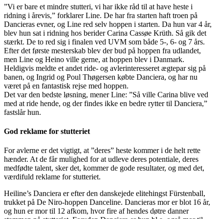
”Vi er bare et mindre stutteri, vi har ikke råd til at have heste i
ridning i årevis,” forklarer Line. De har fra starten haft troen på
Dancieras evner, og Line red selv hoppen i starten. Da hun var 4 år,
blev hun sat i ridning hos berider Carina Cassøe Krüth. Så gik det
stærkt. De to red sig i finalen ved UVM som både 5-, 6- og 7 års.
Efter det første mesterskab blev der bud på hoppen fra udlandet,
men Line og Heino ville gerne, at hoppen blev i Danmark.
Heldigvis meldte et andet ride- og avlerinteresseret ægtepar sig på
banen, og Ingrid og Poul Thøgersen købte Danciera, og har nu
været på en fantastisk rejse med hoppen.
Det var den bedste løsning, mener Line: ”Så ville Carina blive ved
med at ride hende, og der findes ikke en bedre rytter til Danciera,”
fastslår hun.
God reklame for stutteriet
For avlerne er det vigtigt, at ”deres” heste kommer i de helt rette
hænder. At de får mulighed for at udleve deres potentiale, deres
medfødte talent, sker det, kommer de gode resultater, og med det,
værdifuld reklame for stutteriet.
Heiline’s Danciera er efter den danskejede elitehingst Fürstenball,
trukket på De Niro-hoppen Danceline. Dancieras mor er blot 16 år,
og hun er mor til 12 afkom, hvor fire af hendes døtre danner