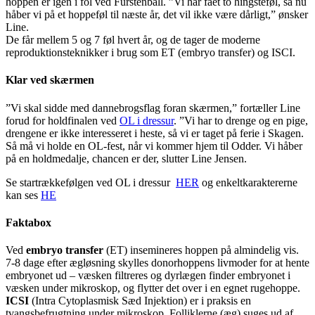
hoppen er igen i fol ved Fürstenball. ”Vi har fået to hingsteføl, så nu
håber vi på et hoppeføl til næste år, det vil ikke være dårligt,” ønsker
Line.
De får mellem 5 og 7 føl hvert år, og de tager de moderne
reproduktionsteknikker i brug som ET (embryo transfer) og ISCI.
Klar ved skærmen
”Vi skal sidde med dannebrogsflag foran skærmen,” fortæller Line
forud for holdfinalen ved
OL i dressur
. ”Vi har to drenge og en pige,
drengene er ikke interesseret i heste, så vi er taget på ferie i Skagen.
Så må vi holde en OL-fest, når vi kommer hjem til Odder. Vi håber
på en holdmedalje, chancen er der, slutter Line Jensen.
Se startrækkefølgen ved OL i dressur
HER
og enkeltkaraktererne
kan ses
HE
Faktabox
Ved
embryo transfer
(ET) insemineres hoppen på almindelig vis.
7-8 dage efter ægløsning skylles donorhoppens livmoder for at hente
embryonet ud – væsken filtreres og dyrlægen finder embryonet i
væsken under mikroskop, og flytter det over i en egnet rugehoppe.
ICSI
(Intra Cytoplasmisk Sæd Injektion) er i praksis en
tvangsbefrugtning under mikroskop. Folliklerne (æg) suges ud af