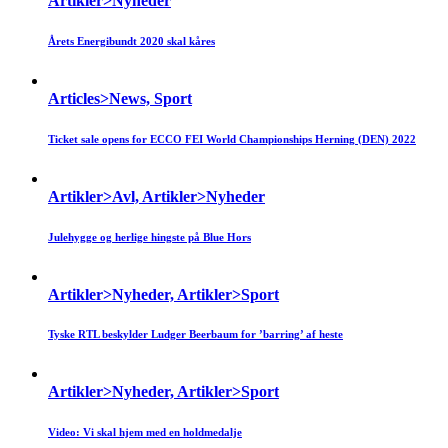
Artikler>Nyheder
Årets Energibundt 2020 skal kåres
Articles>News, Sport
Ticket sale opens for ECCO FEI World Championships Herning (DEN) 2022
Artikler>Avl, Artikler>Nyheder
Julehygge og herlige hingste på Blue Hors
Artikler>Nyheder, Artikler>Sport
Tyske RTL beskylder Ludger Beerbaum for ’barring’ af heste
Artikler>Nyheder, Artikler>Sport
Video: Vi skal hjem med en holdmedalje