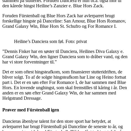
stammen på stutteriet. Foruden Danciera er hun bl.a. også mor til
den kårede hingst Heiline’s Zanzier e. Blue Hors Zack.
Foruden Fürstenball og Blue Hors Zack har avlerparret brugt
forskellige hingste på Danceline: San Amour, Blue Hors Romanov,
Grand Galaxy Win, Blue Hors St. Schufro og For Romance I.
Heiline’s Danciera som føl. Foto: privat
”Dennis Fisker har en søster til Danciera, Heilines Diva Galaxy e.
Grand Galaxy Win, den ligner Danciera som to dråber vand, og den
har vi store forventninger til.”
Det er som oftest hingsteafkom, som finansierer stutteridriften, de
bliver solgt. To af de solgte hingsteafkom har Line og Heino fortsat
part i. Det er en søn efter For Romance I, de har sammen med Blue
Hors. En lovende unghingst, som skal fremstilles til kåring i år. Den
anden er en søn efter Grand Galaxy Win, de har sammen med
Helgstrand Dressage.
Prøver med Fürstenball igen
Dancieras åbenlyse talent for den store sport har betydet, at
avlerparret har brugt Fürstenball på Danceline de seneste to år, og