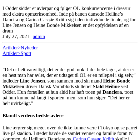
I Odder sidder et avlerpar og følger OL-konkurrencerne i dressur
med ekstra opmærksomhed. Inde på banen dansede Heiline’s
Dancira og Carina Cassøe Krüth sig i den individuelle finale, og for
Line Jensen og Heine Bonde Mikkelsen er det opfyldelsen af en
drøm
July 27, 2021
|
admin
Artikler>Nyheder
Artikler>Sport
”Det er helt vanvittigt, det er det godt nok. I det hele taget, at der er
en hest man har avlet, der er udtaget til OL er en milepæl i sig selv,”
indleder
Line Jensen
, som sammen med sin mand
Heine Bonde
Mikkelsen
driver Dansk Varmblods stutteriet
Stald Heiline
ved
Odder. Hun fortæller, at hun altid har haft troen på
Danciera
, troet
på hun kunne nå langt i sporten, men, som hun siger: ”Det her er
helt uvirkeligt.”
Blandt verdens bedste avlere
Line ærgrer sig meget over, de ikke kunne være i Tokyo og se parret
live på stadion. I stedet havde de samlet venner og familie foran tv-
skærmen, da Heiline’s Danciera og
Carina Cassøe Krüth
skulle i