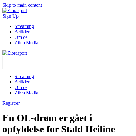
Skip to main content
Sign Up
Streaming
Artikler
Om os
Zibra Media
Streaming
Artikler
Om os
Zibra Media
Registrer
En OL-drøm er gået i
opfyldelse for Stald Heiline