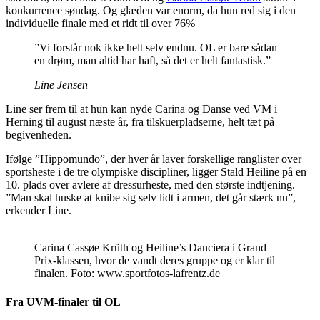
konkurrence søndag. Og glæden var enorm, da hun red sig i den
individuelle finale med et ridt til over 76%
”Vi forstår nok ikke helt selv endnu. OL er bare sådan
en drøm, man altid har haft, så det er helt fantastisk.”
Line Jensen
Line ser frem til at hun kan nyde Carina og Danse ved VM i
Herning til august næste år, fra tilskuerpladserne, helt tæt på
begivenheden.
Ifølge ”Hippomundo”, der hver år laver forskellige ranglister over
sportsheste i de tre olympiske discipliner, ligger Stald Heiline på en
10. plads over avlere af dressurheste, med den største indtjening.
”Man skal huske at knibe sig selv lidt i armen, det går stærk nu”,
erkender Line.
Carina Cassøe Krüth og Heiline’s Danciera i Grand
Prix-klassen, hvor de vandt deres gruppe og er klar til
finalen. Foto: www.sportfotos-lafrentz.de
Fra UVM-finaler til OL