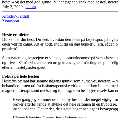
heste – og det med god grund. Vi har taget en snak med hestefysioter
July 2, 2020
|
admin
Artikler>Fagligt
Zibrasport
Heste er atleter
Du kender din hest. Du ved, hvordan den føles på bøjet spor, på lige spo
egen vejrtrækning. Alt er godt. Indtil du en dag tænker… arh, sådan plej
problem?
Som ryttere og hesteejere er vi meget opmærksomme på vores heste, på 
og trives. Så når vi mærker en uregelmæssighed, når tingene pludselig æ
efter en hestefysioterapeut.
Fokus på hele hesten
Hestefysioterapi har samme udgangspunkt som human-fysioterapi – den s
behandler hesten ud fra fysioterapeutiske virkemidler kombineret med 
magnetfeltsterapi samt øvelser og træning, som hesteejeren selv kan u
Hver gang jeg kommer ud til en ny hest, er det meget vigtigt for
prøver efterfølgende at stykke det hele sammen til en hypotese,
løsne leddene. Det er der, de største begrænsninger i bevægeap
Kirsten Warming Larsen, hestefysioterapeut