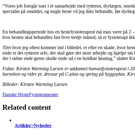
“Vores job foregår især i et samarbejde med rytteren, dyrlægen, smeden
specialist på området, og nogle heste vil jeg ikke behandle, før dyrlæge
En behandlingsperiode hos en hestefysioterapeut må max være på 2 – 3 
hvis hesten skal behandles fast hver tredje måned, så er fysioterapi ik
!Der hvor jeg oftest kommer ind i billedet, er efter en skade, hvor h
ende er det rytteren selv, der skal gøre det store arbejde og hjælpe si
der i sidste ende gerne skulle ende ud i en holdbar løsning,” slutter Ki
Fakta: Kirsten Warming Larsen er uddannet humanfysioterapeut i 2005
barnsben og rider pt. dressur på C-plan og spring på hyggeplan. Kir
Billeder: Kirsten Warming Larsen
Danske HesteFysioterapeuter
Related content
Artikler>Nyheder