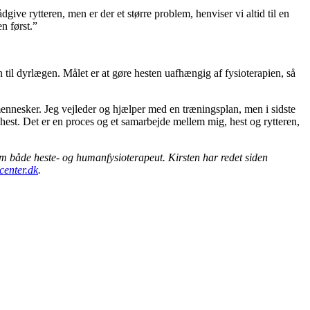
ve rytteren, men er der et større problem, henviser vi altid til en
n først.”
til dyrlægen. Målet er at gøre hesten uafhængig af fysioterapien, så
mennesker. Jeg vejleder og hjælper med en træningsplan, men i sidste
n hest. Det er en proces og et samarbejde mellem mig, hest og rytteren,
m både heste- og humanfysioterapeut. Kirsten har redet siden
center.dk
.