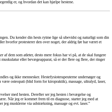
egentlig er, og hvordan det kan hjælpe hestene.
ndingen. Du kender din hests rytme lige så ubevidst og naturligt som din
ler hvorfor protesterer den over noget, der aldrig før har været et
r af dem som atleter, desto mere fokus har vi på, at de skal fungere
 muskulatur eller bevægeapparat, så er der flere og flere, der ringer
ehandles og ikke mennesker. Hestefysioterapeuterne undersøger og
re osteopati (blid form for kiropraktik), massage, ultralyd, laser,
levelser med hesten. Derefter ser jeg hesten i bevægelse og
ære. Når jeg er kommet frem til en diagnose, starter jeg med at
er jeg musklerne via udstrækning, massage og evt. laser.”