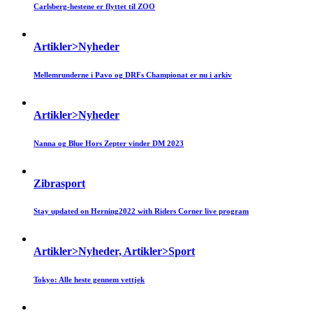
Carlsberg-hestene er flyttet til ZOO
Artikler>Nyheder
Mellemrunderne i Pavo og DRFs Championat er nu i arkiv
Artikler>Nyheder
Nanna og Blue Hors Zepter vinder DM 2023
Zibrasport
Stay updated on Herning2022 with Riders Corner live program
Artikler>Nyheder, Artikler>Sport
Tokyo: Alle heste gennem vettjek