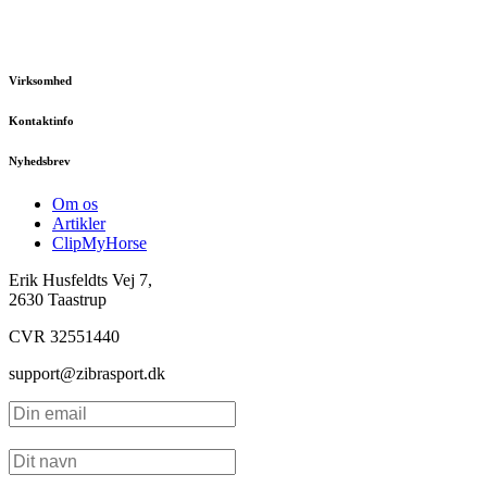
Virksomhed
Kontaktinfo
Nyhedsbrev
Om os
Artikler
ClipMyHorse
Erik Husfeldts Vej 7,
2630 Taastrup
CVR 32551440
support@zibrasport.dk