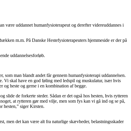
 man være uddannet humanfysioterapeut og derefter videreuddannes i
yg, bækken m.m. På Danske Hestefysioterapeuters hjemmeside er der på
tående uddannelsesforløb.
kler, som man blandt andet får gennem humanfysioterapi uddannelsen.
e. Vi skal have en god føling med ledspil og muskulatur, især hvis
r og heste og gerne i en kombination af begge.
slide de forkerte steder. Sådan er det også hos hesten, hvis rytteren
 noget, at rytteren gør med vilje, men som fys kan vi gå ind og se på,
r hesten,” siger Kirsten.
rst, men det kan være alt fra naturlige skævheder, belastningsskader