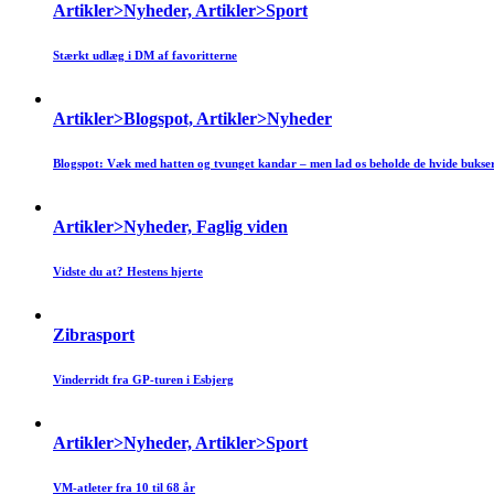
Artikler>Nyheder, Artikler>Sport
Stærkt udlæg i DM af favoritterne
Artikler>Blogspot, Artikler>Nyheder
Blogspot: Væk med hatten og tvunget kandar – men lad os beholde de hvide bukser
Artikler>Nyheder, Faglig viden
Vidste du at? Hestens hjerte
Zibrasport
Vinderridt fra GP-turen i Esbjerg
Artikler>Nyheder, Artikler>Sport
VM-atleter fra 10 til 68 år