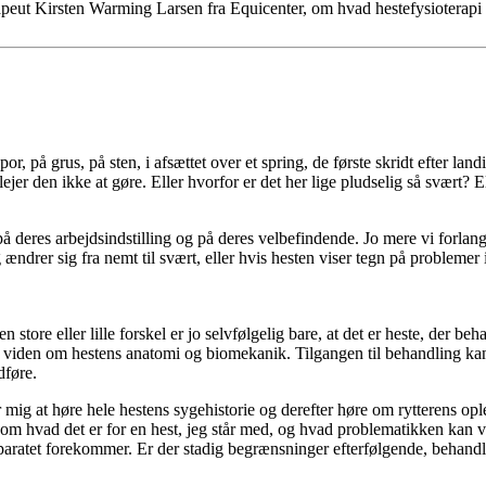
apeut Kirsten Warming Larsen fra Equicenter, om hvad hestefysioterapi 
r, på grus, på sten, i afsættet over et spring, de første skridt efter la
er den ikke at gøre. Eller hvorfor er det her lige pludselig så svært? El
deres arbejdsindstilling og på deres velbefindende. Jo mere vi forlange
ndrer sig fra nemt til svært, eller hvis hesten viser tegn på problemer i
tore eller lille forskel er jo selvfølgelig bare, at det er heste, der b
viden om hestens anatomi og biomekanik. Tilgangen til behandling kan væ
dføre.
 mig at høre hele hestens sygehistorie og derefter høre om rytterens op
 om hvad det er for en hest, jeg står med, og hvad problematikken kan v
paratet forekommer. Er der stadig begrænsninger efterfølgende, behandl