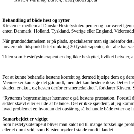
Behandling af både hest og rytter
Kirsten er medlem af Danske Hestefysioterapeuter og har været igenn
enten Danmark, Holland, Tyskland, Sverige eller England. Videreuddann
Når grunduddannelsen er på plads, specialiserer man sig indenfor det
nuværende tidspunkt listet omkring 20 fysioterapeuter, der alle har 
Titlen som Hestefysioterapeut er dog ikke beskyttet, hvilket betyder,
For at kunne behandle hestene korrekt og dermed hjælpe dem og deres 
Mennesker kan sige det gør ondt, men det kan hestene ikke. Det er her
skaden er akut, og hesten derfor er smertedækket”, forklarer Kirste
“Rytterens begrænsninger hæmmer også hestens præstation. Forestil dig
sidder skævt eller er ude af balance. Det er ikke sjældent, at jeg komm
hvad problemet er, hvordan det opstår og så behandle både rytter og he
Samarbejdet er vigtigt
Som hestefysioterapeut bliver man kaldt ud til mange forskellige prob
eller et dumt vrid, som Kirsten møder i stalde rundt i landet.