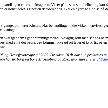
, tandlægen eller sadelmageren. Vi ser på hesten som helhed og kan rådgi
n er konsulteret. Er hesten decideret halt, skal en dyrlæge altid se på de
gange, pointerer Kirsten. Har behandlingen ikke virket, henvises igen 
ke løsningen.
esten skal igennem i genoptræningsforløb. Nøjagtig som man ser hos os 
n hest med at få det bedre. Jeg kommer ikke ud og laver et kvik-fix på e
rsten.
 og Hestefysioterapeut i 2009. De sidste 10 år har hun praktiseret so
sten har tre børn og bor i Ærøskøbing på Ærø, hvor hun er ejer af
Equi