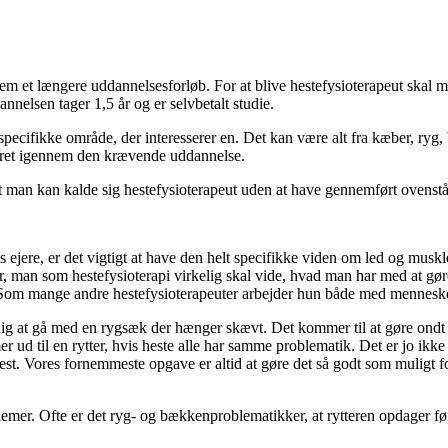
em et længere uddannelsesforløb. For at blive hestefysioterapeut skal
elsen tager 1,5 år og er selvbetalt studie.
 specifikke område, der interesserer en. Det kan være alt fra kæber, r
været igennem den krævende uddannelse.
 at man kan kalde sig hestefysioterapeut uden at have gennemført ovens
ejere, er det vigtigt at have den helt specifikke viden om led og mus
, man som hestefysioterapi virkelig skal vide, hvad man har med at gør
n. Som mange andre hestefysioterapeuter arbejder hun både med menneske
 at gå med en rygsæk der hænger skævt. Det kommer til at gøre ondt og 
er ud til en rytter, hvis heste alle har samme problematik. Det er jo ikke
st. Vores fornemmeste opgave er altid at gøre det så godt som muligt fo
lemer. Ofte er det ryg- og bækkenproblematikker, at rytteren opdager fø