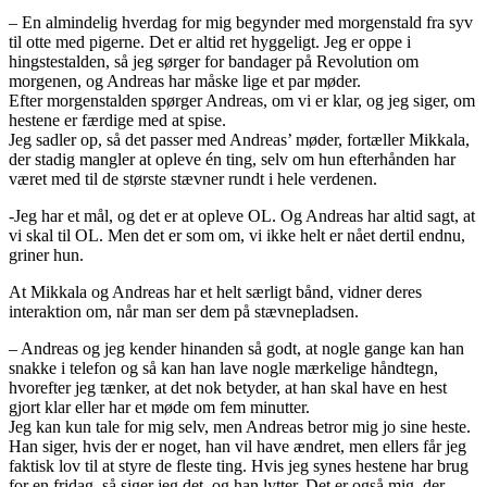
– En almindelig hverdag for mig begynder med morgenstald fra syv
til otte med pigerne. Det er altid ret hyggeligt. Jeg er oppe i
hingstestalden, så jeg sørger for bandager på Revolution om
morgenen, og Andreas har måske lige et par møder.
Efter morgenstalden spørger Andreas, om vi er klar, og jeg siger, om
hestene er færdige med at spise.
Jeg sadler op, så det passer med Andreas’ møder, fortæller Mikkala,
der stadig mangler at opleve én ting, selv om hun efterhånden har
været med til de største stævner rundt i hele verdenen.
-Jeg har et mål, og det er at opleve OL. Og Andreas har altid sagt, at
vi skal til OL. Men det er som om, vi ikke helt er nået dertil endnu,
griner hun.
At Mikkala og Andreas har et helt særligt bånd, vidner deres
interaktion om, når man ser dem på stævnepladsen.
– Andreas og jeg kender hinanden så godt, at nogle gange kan han
snakke i telefon og så kan han lave nogle mærkelige håndtegn,
hvorefter jeg tænker, at det nok betyder, at han skal have en hest
gjort klar eller har et møde om fem minutter.
Jeg kan kun tale for mig selv, men Andreas betror mig jo sine heste.
Han siger, hvis der er noget, han vil have ændret, men ellers får jeg
faktisk lov til at styre de fleste ting. Hvis jeg synes hestene har brug
for en fridag, så siger jeg det, og han lytter. Det er også mig, der