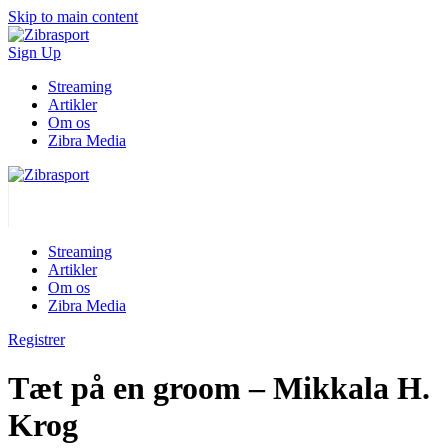
Skip to main content
Sign Up
Streaming
Artikler
Om os
Zibra Media
Streaming
Artikler
Om os
Zibra Media
Registrer
Tæt på en groom – Mikkala H.
Krog