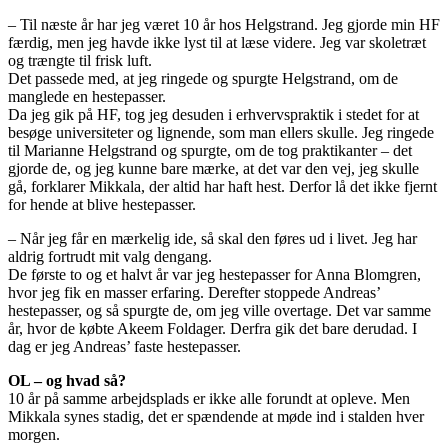
– Til næste år har jeg været 10 år hos Helgstrand. Jeg gjorde min HF
færdig, men jeg havde ikke lyst til at læse videre. Jeg var skoletræt
og trængte til frisk luft.
Det passede med, at jeg ringede og spurgte Helgstrand, om de
manglede en hestepasser.
Da jeg gik på HF, tog jeg desuden i erhvervspraktik i stedet for at
besøge universiteter og lignende, som man ellers skulle. Jeg ringede
til Marianne Helgstrand og spurgte, om de tog praktikanter – det
gjorde de, og jeg kunne bare mærke, at det var den vej, jeg skulle
gå, forklarer Mikkala, der altid har haft hest. Derfor lå det ikke fjernt
for hende at blive hestepasser.
– Når jeg får en mærkelig ide, så skal den føres ud i livet. Jeg har
aldrig fortrudt mit valg dengang.
De første to og et halvt år var jeg hestepasser for Anna Blomgren,
hvor jeg fik en masser erfaring. Derefter stoppede Andreas’
hestepasser, og så spurgte de, om jeg ville overtage. Det var samme
år, hvor de købte Akeem Foldager. Derfra gik det bare derudad. I
dag er jeg Andreas’ faste hestepasser.
OL – og hvad så?
10 år på samme arbejdsplads er ikke alle forundt at opleve. Men
Mikkala synes stadig, det er spændende at møde ind i stalden hver
morgen.