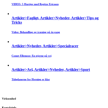
VIDEO: 5 Hurtige med Regitze Ericsson
Artikler>Fagligt, Artikler>Nyheder, Artikler>Tips og
Tricks
Video: Behandling og træning på én gang
Artikler>Nyheder, Artikler>Specialracer
Comet Ellemose: En stjerne på vej
Artikler>Avl, Artikler>Nyheder, Artikler>Sport
Tidsplanerne for Herning er klar
Virksomhed
Kontaktinfo