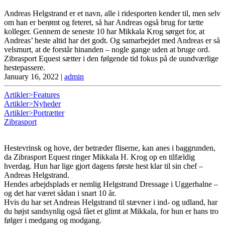
Andreas Helgstrand er et navn, alle i ridesporten kender til, men selv
om han er berømt og feteret, så har Andreas også brug for tætte
kolleger. Gennem de seneste 10 har Mikkala Krog sørget for, at
Andreas’ heste altid har det godt. Og samarbejdet med Andreas er så
velsmurt, at de forstår hinanden – nogle gange uden at bruge ord.
Zibrasport Equest sætter i den følgende tid fokus på de uundværlige
hestepassere.
January 16, 2022
|
admin
Artikler>Features
Artikler>Nyheder
Artikler>Portrætter
Zibrasport
Hestevrinsk og hove, der betræder fliserne, kan anes i baggrunden,
da Zibrasport Equest ringer Mikkala H. Krog op en tilfældig
hverdag. Hun har lige gjort dagens første hest klar til sin chef –
Andreas Helgstrand.
Hendes arbejdsplads er nemlig Helgstrand Dressage i Uggerhalne –
og det har været sådan i snart 10 år.
Hvis du har set Andreas Helgstrand til stævner i ind- og udland, har
du højst sandsynlig også fået et glimt at Mikkala, for hun er hans tro
følger i medgang og modgang.