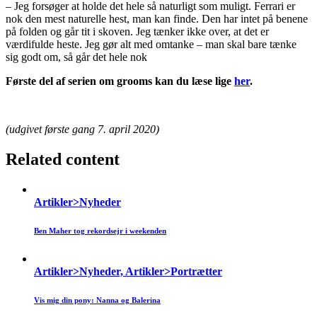
– Jeg forsøger at holde det hele så naturligt som muligt. Ferrari er
nok den mest naturelle hest, man kan finde. Den har intet på benene
på folden og går tit i skoven. Jeg tænker ikke over, at det er
værdifulde heste. Jeg gør alt med omtanke – man skal bare tænke
sig godt om, så går det hele nok
Første del af serien om grooms kan du læse lige
her
.
(udgivet første gang 7. april 2020)
Related content
Artikler>Nyheder
Ben Maher tog rekordsejr i weekenden
Artikler>Nyheder, Artikler>Portrætter
Vis mig din pony: Nanna og Balerina