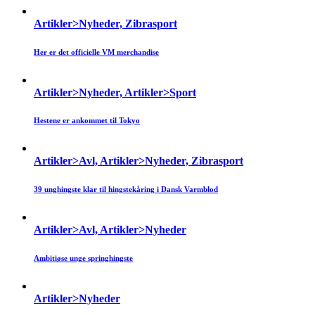
Artikler>Nyheder, Zibrasport
Her er det officielle VM merchandise
Artikler>Nyheder, Artikler>Sport
Hestene er ankommet til Tokyo
Artikler>Avl, Artikler>Nyheder, Zibrasport
39 unghingste klar til hingstekåring i Dansk Varmblod
Artikler>Avl, Artikler>Nyheder
Ambitiøse unge springhingste
Artikler>Nyheder