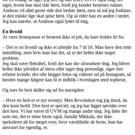
siger, hvem han skal ride først, fordi jeg kender hestenes rutiner.
Andreas vil altid gerne ride den bedste først, men så må jeg forklare,
at den måske lige skal spise først. Og så rider han en anden i stedet.
Jeg kan mærke, at Andreas også lytter til mig.
En livsstil
At være hestepasser er bestemt ikke et job, du bare holder fri fra.
– Det er en livsstil og ikke et arbejde fra 7 til 16. Man have den rette
indstilling, men hvis man har det, så er det heller ikke noget
problem.
Jeg skal være fleksibel, fordi der kan ske uforudsete ting. Jeg bliver
heller ikke påvirket af stress eller tager ting personligt, siger den
erfarne kvinde, der ofte lægger fotos og videoer ud på Instagram, så
hendes mange følgere kan få et indblik i hverdagen med topheste.
Og især én hest skiller sig ud fra mængden:
– Hver en hest er et nyt eventyr. Men Revolution tog jeg imod, da
den kom hertil. Den hest er speciel, og jeg har ligget søvnløs over
den hest. Vi har været til UVM og mange andre ting. Jeg føler det
som om, det er mine heste også, fastslår Mikkala, der ikke
spekulerer alt for meget over, hvor værdifulde de heste, hun har
ansvaret for egentlig, er.