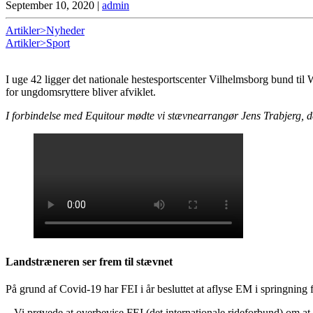
September 10, 2020
|
admin
Artikler>Nyheder
Artikler>Sport
I uge 42 ligger det nationale hestesportscenter Vilhelmsborg bund til
for ungdomsryttere bliver afviklet.
I forbindelse med Equitour mødte vi stævnearrangør Jens Trabjerg, der 
Landstræneren ser frem til stævnet
På grund af Covid-19 har FEI i år besluttet at aflyse EM i springning f
– Vi prøvede at overbevise FEI (det internationale rideforbund) om at 