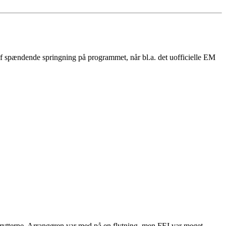
 af spændende springning på programmet, når bl.a. det uofficielle EM
surrytterne. Arrangøren var med på en flytning, men FEI var meget