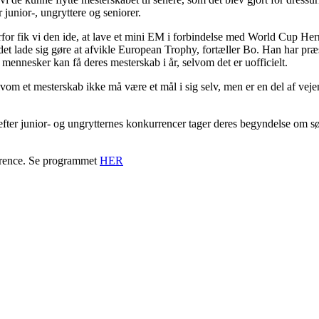
 junior-, ungryttere og seniorer.
for fik vi den ide, at lave et mini EM i forbindelse med World Cup Hern
t lade sig gøre at afvikle European Trophy, fortæller Bo. Han har præse
mennesker kan få deres mesterskab i år, selvom det er uofficielt.
vom et mesterskab ikke må være et mål i sig selv, men er en del af vejen 
ter junior- og ungrytternes konkurrencer tager deres begyndelse om sønd
rrence. Se programmet
HER