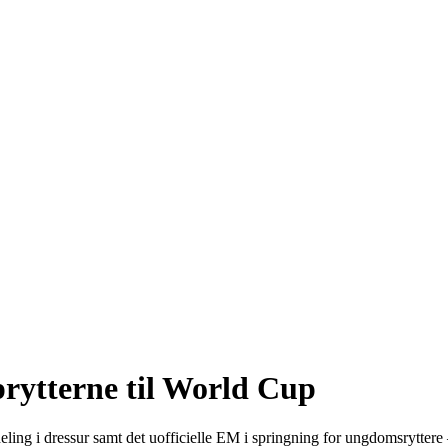
prytterne til World Cup
g i dressur samt det uofficielle EM i springning for ungdomsryttere 