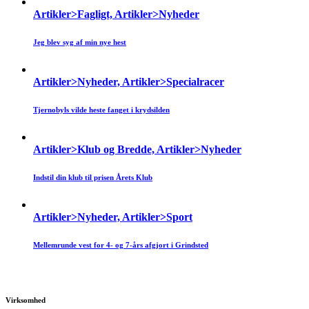
Artikler>Fagligt, Artikler>Nyheder
Jeg blev syg af min nye hest
Artikler>Nyheder, Artikler>Specialracer
Tjernobyls vilde heste fanget i krydsilden
Artikler>Klub og Bredde, Artikler>Nyheder
Indstil din klub til prisen Årets Klub
Artikler>Nyheder, Artikler>Sport
Mellemrunde vest for 4- og 7-års afgjort i Grindsted
Virksomhed