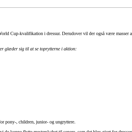
 World Cup-kvalifikation i dressur. Derudover vil der også være masser
glæder sig til at se toprytterne i aktion:
or pony-, children, junior- og ungryttere.
vi de kunne flytte mesterskabet til senere, som det blev gjort for dres