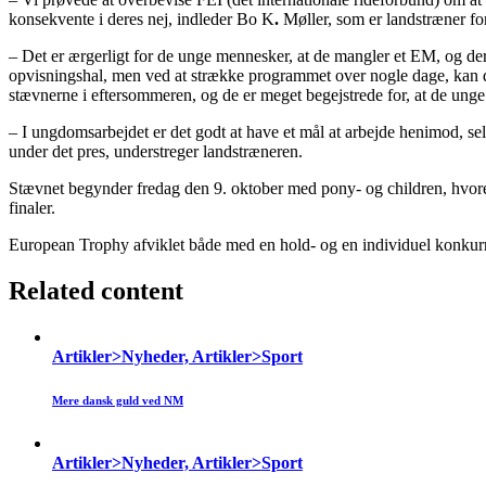
konsekvente i deres nej, indleder Bo K
.
Møller, som er landstræner for
– Det er ærgerligt for de unge mennesker, at de mangler et EM, og der
opvisningshal, men ved at strække programmet over nogle dage, kan de
stævnerne i eftersommeren, og de er meget begejstrede for, at de unge 
– I ungdomsarbejdet er det godt at have et mål at arbejde henimod, sel
under det pres, understreger landstræneren.
Stævnet begynder fredag den 9. oktober med pony- og children, hvoref
finaler.
European Trophy afviklet både med en hold- og en individuel konku
Related content
Artikler>Nyheder, Artikler>Sport
Mere dansk guld ved NM
Artikler>Nyheder, Artikler>Sport