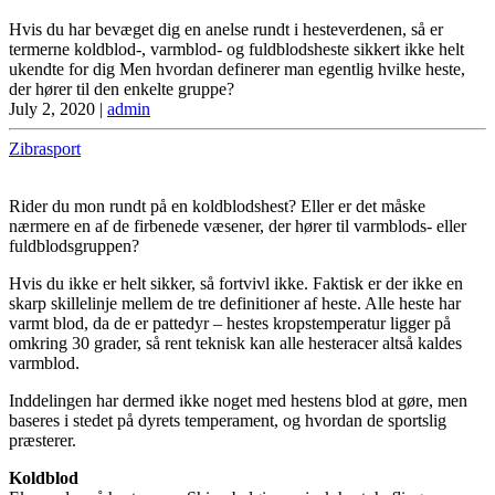
Hvis du har bevæget dig en anelse rundt i hesteverdenen, så er
termerne koldblod-, varmblod- og fuldblodsheste sikkert ikke helt
ukendte for dig Men hvordan definerer man egentlig hvilke heste,
der hører til den enkelte gruppe?
July 2, 2020
|
admin
Zibrasport
Rider du mon rundt på en koldblodshest? Eller er det måske
nærmere en af de firbenede væsener, der hører til varmblods- eller
fuldblodsgruppen?
Hvis du ikke er helt sikker, så fortvivl ikke. Faktisk er der ikke en
skarp skillelinje mellem de tre definitioner af heste. Alle heste har
varmt blod, da de er pattedyr – hestes kropstemperatur ligger på
omkring 30 grader, så rent teknisk kan alle hesteracer altså kaldes
varmblod.
Inddelingen har dermed ikke noget med hestens blod at gøre, men
baseres i stedet på dyrets temperament, og hvordan de sportslig
præsterer.
Koldblod