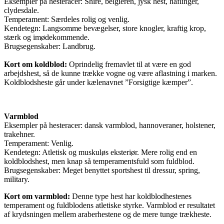
Eksempler på hesteracer: Shire, belgieren, jysk hest, haflinger,
clydesdale.
Temperament: Særdeles rolig og venlig.
Kendetegn: Langsomme bevægelser, store knogler, kraftig krop,
stærk og imødekommende.
Brugsegenskaber: Landbrug.
Kort om koldblod:
Oprindelig fremavlet til at være en god
arbejdshest, så de kunne trække vogne og være aflastning i marken.
Koldblodsheste går under kælenavnet ”Forsigtige kæmper”.
Varmblod
Eksempler på hesteracer: dansk varmblod, hannoveraner, holstener,
trakehner.
Temperament: Venlig.
Kendetegn: Atletisk og muskuløs eksteriør. Mere rolig end en
koldblodshest, men knap så temperamentsfuld som fuldblod.
Brugsegenskaber: Meget benyttet sportshest til dressur, spring,
military.
Kort om varmblod:
Denne type hest har koldblodhestenes
temperament og fuldblodens atletiske styrke. Varmblod er resultatet
af krydsningen mellem araberhestene og de mere tunge trækheste.