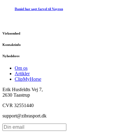
Daniel har sagt farvel til Vayron
Virksomhed
Kontaktinfo
Nyhedsbrev
Om os
Artikler
ClipMyHorse
Erik Husfeldts Vej 7,
2630 Taastrup
CVR 32551440
support@zibrasport.dk