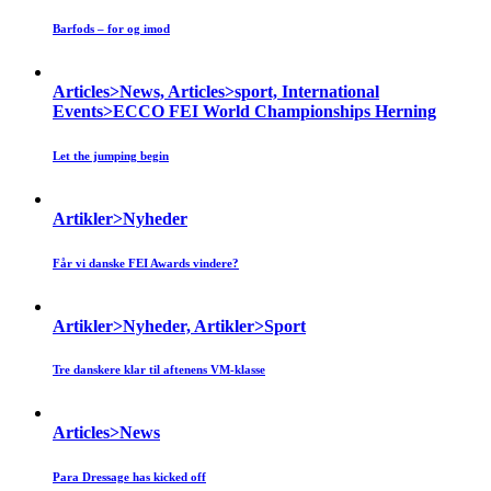
Barfods – for og imod
Articles>News, Articles>sport, International
Events>ECCO FEI World Championships Herning
Let the jumping begin
Artikler>Nyheder
Får vi danske FEI Awards vindere?
Artikler>Nyheder, Artikler>Sport
Tre danskere klar til aftenens VM-klasse
Articles>News
Para Dressage has kicked off