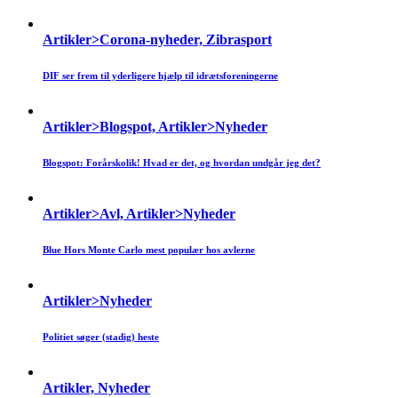
Artikler>Corona-nyheder, Zibrasport
DIF ser frem til yderligere hjælp til idrætsforeningerne
Artikler>Blogspot, Artikler>Nyheder
Blogspot: Forårskolik! Hvad er det, og hvordan undgår jeg det?
Artikler>Avl, Artikler>Nyheder
Blue Hors Monte Carlo mest populær hos avlerne
Artikler>Nyheder
Politiet søger (stadig) heste
Artikler, Nyheder