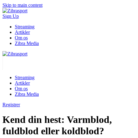
Skip to main content
Sign Up
Streaming
Artikler
Om os
Zibra Media
Streaming
Artikler
Om os
Zibra Media
Registrer
Kend din hest: Varmblod,
fuldblod eller koldblod?