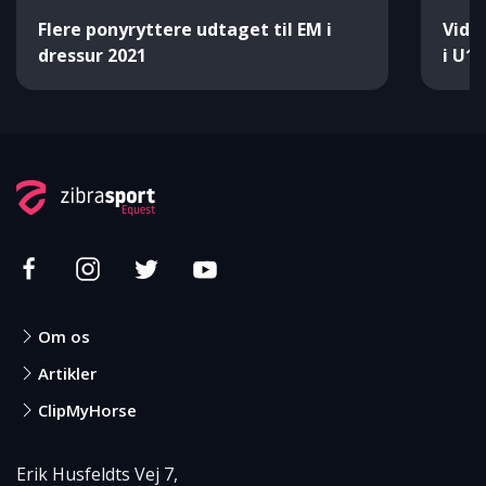
Flere ponyryttere udtaget til EM i
Vide
dressur 2021
i U18
Om os
Artikler
ClipMyHorse
Erik Husfeldts Vej 7,