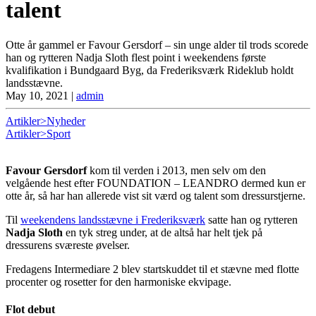
talent
Otte år gammel er Favour Gersdorf – sin unge alder til trods scorede
han og rytteren Nadja Sloth flest point i weekendens første
kvalifikation i Bundgaard Byg, da Frederiksværk Rideklub holdt
landsstævne.
May 10, 2021
|
admin
Artikler>Nyheder
Artikler>Sport
Favour Gersdorf
kom til verden i 2013, men selv om den
velgående hest efter FOUNDATION – LEANDRO dermed kun er
otte år, så har han allerede vist sit værd og talent som dressurstjerne.
Til
weekendens landsstævne i Frederiksværk
satte han og rytteren
Nadja Sloth
en tyk streg under, at de altså har helt tjek på
dressurens sværeste øvelser.
Fredagens Intermediare 2 blev startskuddet til et stævne med flotte
procenter og rosetter for den harmoniske ekvipage.
Flot debut