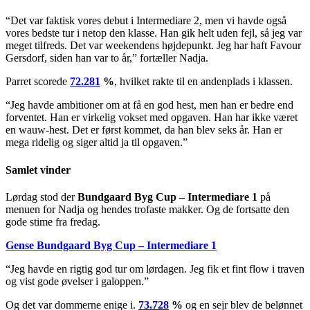
“Det var faktisk vores debut i Intermediare 2, men vi havde også
vores bedste tur i netop den klasse. Han gik helt uden fejl, så jeg var
meget tilfreds. Det var weekendens højdepunkt. Jeg har haft Favour
Gersdorf, siden han var to år,” fortæller Nadja.
Parret scorede
72.281
%
, hvilket rakte til en andenplads i klassen.
“Jeg havde ambitioner om at få en god hest, men han er bedre end
forventet. Han er virkelig vokset med opgaven. Han har ikke været
en wauw-hest. Det er først kommet, da han blev seks år. Han er
mega ridelig og siger altid ja til opgaven.”
Samlet vinder
Lørdag stod der
Bundgaard Byg Cup – Intermediare 1
på
menuen for Nadja og hendes trofaste makker. Og de fortsatte den
gode stime fra fredag.
Gense Bundgaard Byg Cup – Intermediare 1
“Jeg havde en rigtig god tur om lørdagen. Jeg fik et fint flow i traven
og vist gode øvelser i galoppen.”
Og det var dommerne enige i.
73.728
%
og en sejr blev de belønnet