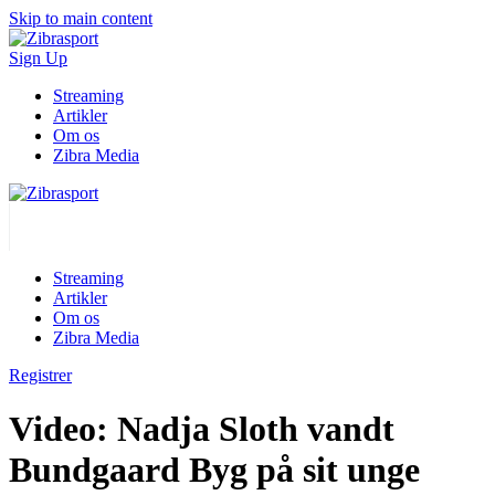
Skip to main content
Sign Up
Streaming
Artikler
Om os
Zibra Media
Streaming
Artikler
Om os
Zibra Media
Registrer
Video: Nadja Sloth vandt
Bundgaard Byg på sit unge