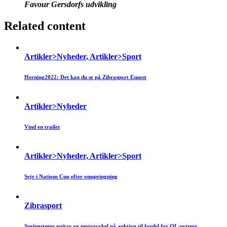
Favour Gersdorfs udvikling
Related content
Artikler>Nyheder, Artikler>Sport
Herning2022: Det kan du se på Zibrasport Equest
Artikler>Nyheder
Vind en trailer
Artikler>Nyheder, Artikler>Sport
Sejr i Nations Cup efter omspringning
Zibrasport
Springsteens guitar og motorcykel på auktion til fordel for OL-ryttere