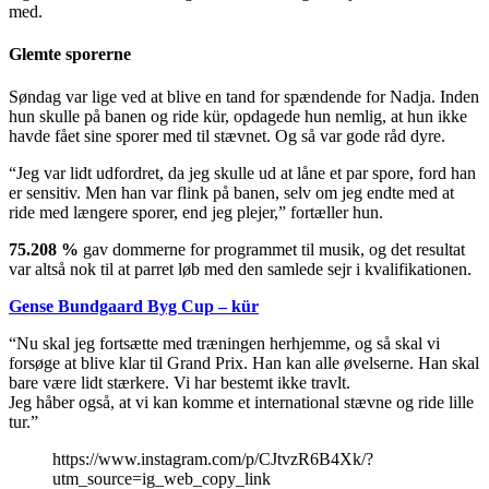
med.
Glemte sporerne
Søndag var lige ved at blive en tand for spændende for Nadja. Inden
hun skulle på banen og ride kür, opdagede hun nemlig, at hun ikke
havde fået sine sporer med til stævnet. Og så var gode råd dyre.
“Jeg var lidt udfordret, da jeg skulle ud at låne et par spore, ford han
er sensitiv. Men han var flink på banen, selv om jeg endte med at
ride med længere sporer, end jeg plejer,” fortæller hun.
75.208 %
gav dommerne for programmet til musik, og det resultat
var altså nok til at parret løb med den samlede sejr i kvalifikationen.
Gense Bundgaard Byg Cup – kür
“Nu skal jeg fortsætte med træningen herhjemme, og så skal vi
forsøge at blive klar til Grand Prix. Han kan alle øvelserne. Han skal
bare være lidt stærkere. Vi har bestemt ikke travlt.
Jeg håber også, at vi kan komme et international stævne og ride lille
tur.”
https://www.instagram.com/p/CJtvzR6B4Xk/?
utm_source=ig_web_copy_link