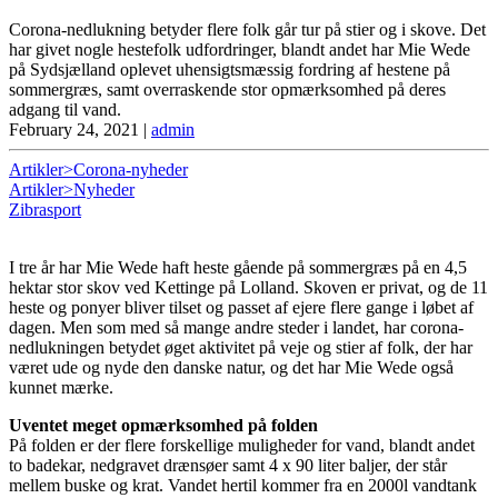
Corona-nedlukning betyder flere folk går tur på stier og i skove. Det
har givet nogle hestefolk udfordringer, blandt andet har Mie Wede
på Sydsjælland oplevet uhensigtsmæssig fordring af hestene på
sommergræs, samt overraskende stor opmærksomhed på deres
adgang til vand.
February 24, 2021
|
admin
Artikler>Corona-nyheder
Artikler>Nyheder
Zibrasport
I tre år har Mie Wede haft heste gående på sommergræs på en 4,5
hektar stor skov ved Kettinge på Lolland. Skoven er privat, og de 11
heste og ponyer bliver tilset og passet af ejere flere gange i løbet af
dagen. Men som med så mange andre steder i landet, har corona-
nedlukningen betydet øget aktivitet på veje og stier af folk, der har
været ude og nyde den danske natur, og det har Mie Wede også
kunnet mærke.
Uventet meget opmærksomhed på folden
På folden er der flere forskellige muligheder for vand, blandt andet
to badekar, nedgravet drænsøer samt 4 x 90 liter baljer, der står
mellem buske og krat. Vandet hertil kommer fra en 2000l vandtank