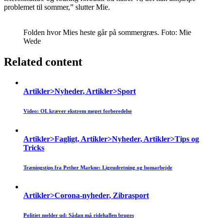
problemet til sommer,” slutter Mie.
Folden hvor Mies heste går på sommergræs. Foto: Mie
Wede
Related content
Artikler>Nyheder, Artikler>Sport
Video: OL kræver ekstrem meget forberedelse
Artikler>Fagligt, Artikler>Nyheder, Artikler>Tips og
Tricks
Træningstips fra Pether Markne: Ligeudretning og bomarbejde
Artikler>Corona-nyheder, Zibrasport
Politiet melder ud: Sådan må ridehallen bruges