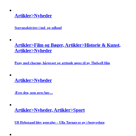
Artikler>Nyheder
Stævneaktivitet i ind- og udland
Artikler>Film og Bøger, Artikler>Historie & Kunst,
Artikler>Nyheder
Pony med charme, hårpragt og attitude søges til ny Thelwell film
Artikler>Nyheder
Æres den, som æres bør…
Artikler>Nyheder, Artikler>Sport
Ulf Helgstand blev genvalgt – Ulla Tørnæs er ny i bestyrelsen