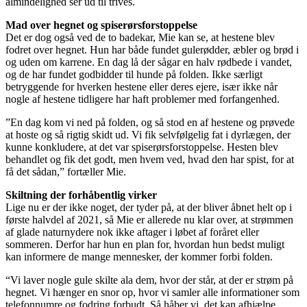
almindelighed ser ud til trives.
Mad over hegnet og spiserørsforstoppelse
Det er dog også ved de to badekar, Mie kan se, at hestene blev
fodret over hegnet. Hun har både fundet gulerødder, æbler og brød i
og uden om karrene. En dag lå der sågar en halv rødbede i vandet,
og de har fundet godbidder til hunde på folden. Ikke særligt
betryggende for hverken hestene eller deres ejere, især ikke når
nogle af hestene tidligere har haft problemer med forfangenhed.
”En dag kom vi ned på folden, og så stod en af hestene og prøvede
at hoste og så rigtig skidt ud. Vi fik selvfølgelig fat i dyrlægen, der
kunne konkludere, at det var spiserørsforstoppelse. Hesten blev
behandlet og fik det godt, men hvem ved, hvad den har spist, for at
få det sådan,” fortæller Mie.
Skiltning der forhåbentlig virker
Lige nu er der ikke noget, der tyder på, at der bliver åbnet helt op i
første halvdel af 2021, så Mie er allerede nu klar over, at strømmen
af glade naturnydere nok ikke aftager i løbet af foråret eller
sommeren. Derfor har hun en plan for, hvordan hun bedst muligt
kan informere de mange mennesker, der kommer forbi folden.
“Vi laver nogle gule skilte ala dem, hvor der står, at der er strøm på
hegnet. Vi hænger en snor op, hvor vi samler alle informationer som
telefonnumre og fodring forbudt. Så håber vi, det kan afhjælpe