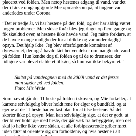
placeret ved folden. Men netop hestenes adgang til vand, var det,
der i første omgang gjorde Mie opmærksom på, at tingene var
anderledes under Corona.
”Det er tredje år, vi har hestene på den fold, og der har aldrig været
nogen problemer. Men sidste forår blev jeg ringet op flere gange og
fik skældud over, at hestene ikke havde vand. Jeg måtte forklare, at
de havde mange muligheder for at drikke og var under dagligt
opsyn. Det hjalp ikke. Jeg blev efterfølgende kontaktet af
dyreværnet, der også havde fået henvendelser om manglende vand
på folden. Hun kendte dog til folden og til de to drænsøer, der
tidligere var blevet etableret til køer, så hun var ikke bekymret.”
Skiltet på vandvognen med de 2000l vand er det første
man støder på
ved folden.
Foto: Mie Wede
Som nævnt går der 11 heste på folden i skoven, og Mie fortæller, at
karrene selvfølgelig bliver holdt rene for alger og bundfald, og at
ejerne af de 11 heste har en fast plan for at tilse hestene. Så det
skorter ikke på opsyn. Man kan selvfølgelig sige, at det er godt, at
der bliver holdt øje med heste, der går væk fra bebyggelse, men det
skal jo heller ikke være sådan, at alle forbipasserende griber røret
uden først at orientere sig om forholdene, og hvis hestene i alt