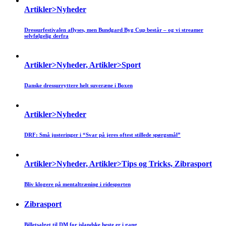
Artikler>Nyheder
Dressurfestivalen aflyses, men Bundgard Byg Cup består – og vi streamer
selvfølgelig derfra
Artikler>Nyheder, Artikler>Sport
Danske dressurryttere helt suveræne i Boxen
Artikler>Nyheder
DRF: Små justeringer i “Svar på jeres oftest stillede spørgsmål”
Artikler>Nyheder, Artikler>Tips og Tricks, Zibrasport
Bliv klogere på mentaltræning i ridesporten
Zibrasport
Billetsalget til DM for islandske heste er i gang