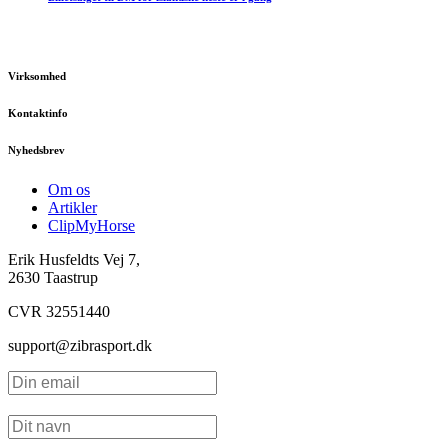
Virksomhed
Kontaktinfo
Nyhedsbrev
Om os
Artikler
ClipMyHorse
Erik Husfeldts Vej 7,
2630 Taastrup
CVR 32551440
support@zibrasport.dk