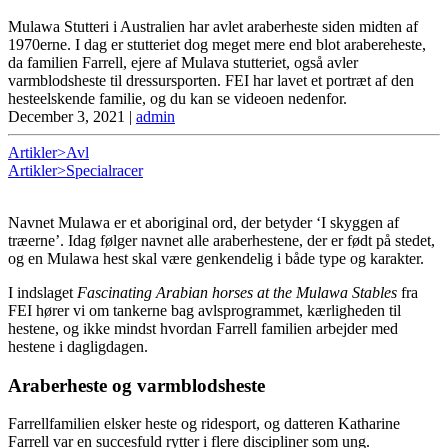
Mulawa Stutteri i Australien har avlet araberheste siden midten af
1970erne. I dag er stutteriet dog meget mere end blot arabereheste,
da familien Farrell, ejere af Mulava stutteriet, også avler
varmblodsheste til dressursporten. FEI har lavet et portræt af den
hesteelskende familie, og du kan se videoen nedenfor.
December 3, 2021
|
admin
Artikler>Avl
Artikler>Specialracer
Navnet Mulawa er et aboriginal ord, der betyder ‘I skyggen af
træerne’. Idag følger navnet alle araberhestene, der er født på stedet,
og en Mulawa hest skal være genkendelig i både type og karakter.
I indslaget
Fascinating Arabian horses at the Mulawa Stables
fra
FEI hører vi om tankerne bag avlsprogrammet, kærligheden til
hestene, og ikke mindst hvordan Farrell familien arbejder med
hestene i dagligdagen.
Araberheste og varmblodsheste
Farrellfamilien elsker heste og ridesport, og datteren Katharine
Farrell var en succesfuld rytter i flere discipliner som ung.