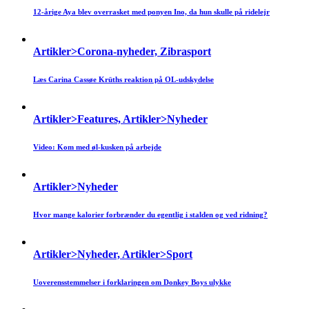
12-årige Aya blev overrasket med ponyen Ino, da hun skulle på ridelejr
Artikler>Corona-nyheder, Zibrasport
Læs Carina Cassøe Krüths reaktion på OL-udskydelse
Artikler>Features, Artikler>Nyheder
Video: Kom med øl-kusken på arbejde
Artikler>Nyheder
Hvor mange kalorier forbrænder du egentlig i stalden og ved ridning?
Artikler>Nyheder, Artikler>Sport
Uoverensstemmelser i forklaringen om Donkey Boys ulykke