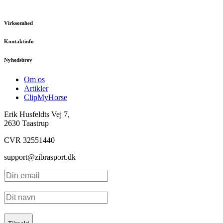
Virksomhed
Kontaktinfo
Nyhedsbrev
Om os
Artikler
ClipMyHorse
Erik Husfeldts Vej 7,
2630 Taastrup
CVR 32551440
support@zibrasport.dk