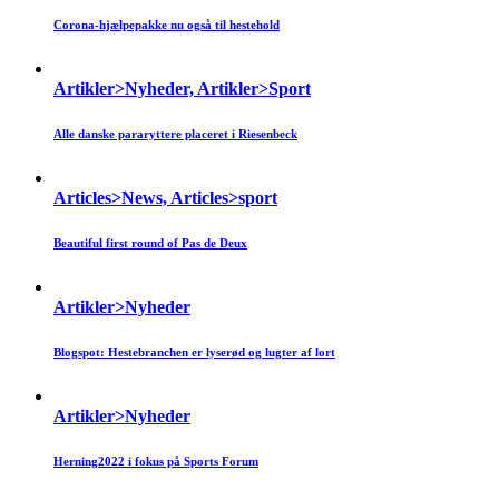
Corona-hjælpepakke nu også til hestehold
Artikler>Nyheder, Artikler>Sport
Alle danske pararyttere placeret i Riesenbeck
Articles>News, Articles>sport
Beautiful first round of Pas de Deux
Artikler>Nyheder
Blogspot: Hestebranchen er lyserød og lugter af lort
Artikler>Nyheder
Herning2022 i fokus på Sports Forum