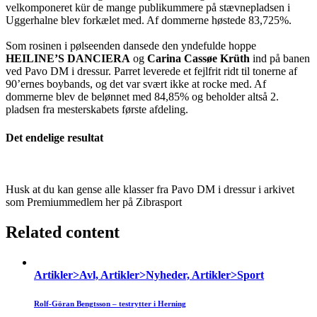
velkomponeret kür de mange publikummere på stævnepladsen i
Uggerhalne blev forkælet med. Af dommerne høstede 83,725%.
Som rosinen i pølseenden dansede den yndefulde hoppe
HEILINE’S DANCIERA
og
Carina Cassøe Krüth
ind på banen
ved Pavo DM i dressur. Parret leverede et fejlfrit ridt til tonerne af
90’ernes boybands, og det var svært ikke at rocke med. Af
dommerne blev de belønnet med 84,85% og beholder altså 2.
pladsen fra mesterskabets første afdeling.
Det endelige resultat
Husk at du kan gense alle klasser fra Pavo DM i dressur i arkivet
som Premiummedlem her på Zibrasport
Related content
Artikler>Avl, Artikler>Nyheder, Artikler>Sport
Rolf-Göran Bengtsson – testrytter i Herning