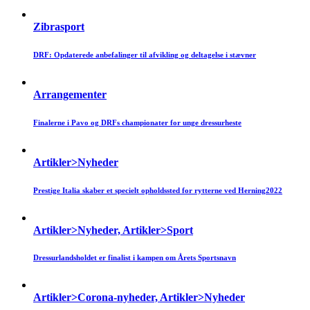
Zibrasport
DRF: Opdaterede anbefalinger til afvikling og deltagelse i stævner
Arrangementer
Finalerne i Pavo og DRFs championater for unge dressurheste
Artikler>Nyheder
Prestige Italia skaber et specielt opholdssted for rytterne ved Herning2022
Artikler>Nyheder, Artikler>Sport
Dressurlandsholdet er finalist i kampen om Årets Sportsnavn
Artikler>Corona-nyheder, Artikler>Nyheder