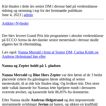
Kür-finalen i dette års senior DM i dressur bød på verdensklasse
ridning og stemning i top for det fremmødte publikum
June 4, 2023
|
admin
Artikler>Nyheder
Der blev leveret Grand Prix kür programmer i absolut verdensklasse
på ECCO Arena da det danske senior mesterskab i dressur skulle
afgøres her til eftermiddag.
Læs også:
Nanna Merrald i front af Senior DM, Carina Krüth og
Andreas Helgstrand lige efter
Nanna og Zepter holdt på 1. pladsen
Nanna Merrald
og
Blue Hors Zepter
var den første af de 3 bedst
placerede ryttere fra gårsdagens første afdeling af senior
mesterskabt, til at ride kür finalen idag. Og hvilken kür. Den store
røde vallak dansede for Nannas lette hjælpere rundt i dressuren
sværeste øvelser, og kasserede hele 86,85% fra dommerne.
Efter Nanna skulle
Andreas Helgstrand
og den imponerende
storrammede avlshingst
Jovian
på banen, og sikken en kraftfuld