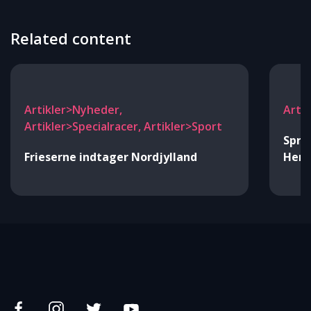
Related content
Artikler>Nyheder,
Arti
Artikler>Specialracer, Artikler>Sport
Spri
Frieserne indtager Nordjylland
Hern