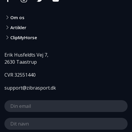
Om os
Artikler
ClipMyHorse
Erik Husfeldts Vej 7,
2630 Taastrup
CVR 32551440
support@zibrasport.dk