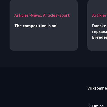
Articles>News, Articles>sport
Artikle
The competition is on!
Danske 
repræs
Breede
Virksomh
Om os