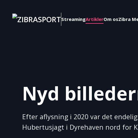
Skip to main content
Streaming
Artikler
Om os
Zibra M
Nyd billeder
Efter aflysning i 2020 var det endelig
Hubertusjagt i Dyrehaven nord for 