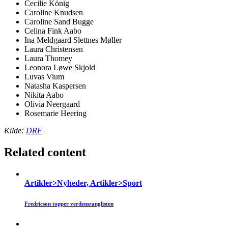
Cecilie König
Caroline Knudsen
Caroline Sand Bugge
Celina Fink Aabo
Ina Meldgaard Slettnes Møller
Laura Christensen
Laura Thomey
Leonora Løwe Skjold
Luvas Vium
Natasha Kaspersen
Nikita Aabo
Olivia Neergaard
Rosemarie Heering
Kilde:
DRF
Related content
Artikler>Nyheder, Artikler>Sport
Fredricson topper verdensranglisten