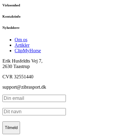
Virksomhed
Kontaktinfo
Nyhedsbrev
Om os
Artikler
ClipMyHorse
Erik Husfeldts Vej 7,
2630 Taastrup
CVR 32551440
support@zibrasport.dk
Tilmeld