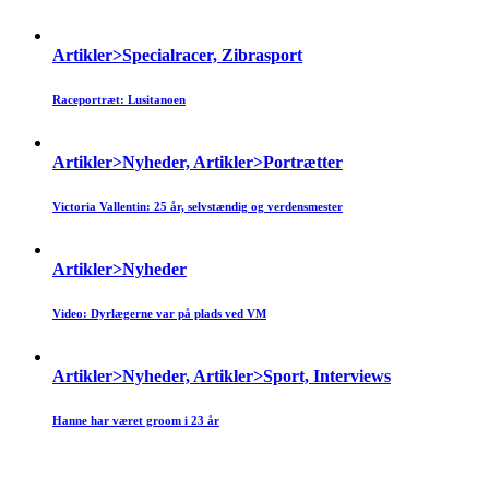
Artikler>Specialracer, Zibrasport
Raceportræt: Lusitanoen
Artikler>Nyheder, Artikler>Portrætter
Victoria Vallentin: 25 år, selvstændig og verdensmester
Artikler>Nyheder
Video: Dyrlægerne var på plads ved VM
Artikler>Nyheder, Artikler>Sport, Interviews
Hanne har været groom i 23 år