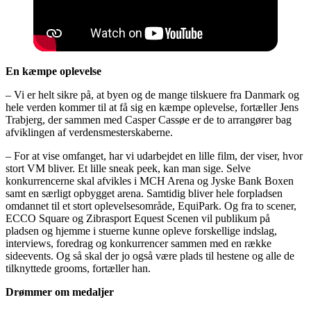
En kæmpe oplevelse
– Vi er helt sikre på, at byen og de mange tilskuere fra Danmark og
hele verden kommer til at få sig en kæmpe oplevelse, fortæller Jens
Trabjerg, der sammen med Casper Cassøe er de to arrangører bag
afviklingen af verdensmesterskaberne.
– For at vise omfanget, har vi udarbejdet en lille film, der viser, hvor
stort VM bliver. Et lille sneak peek, kan man sige. Selve
konkurrencerne skal afvikles i MCH Arena og Jyske Bank Boxen
samt en særligt opbygget arena. Samtidig bliver hele forpladsen
omdannet til et stort oplevelsesområde, EquiPark. Og fra to scener,
ECCO Square og Zibrasport Equest Scenen vil publikum på
pladsen og hjemme i stuerne kunne opleve forskellige indslag,
interviews, foredrag og konkurrencer sammen med en række
sideevents. Og så skal der jo også være plads til hestene og alle de
tilknyttede grooms, fortæller han.
Drømmer om medaljer