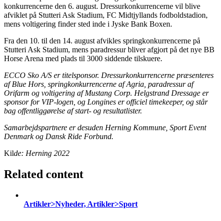
konkurrencerne den 6. august. Dressurkonkurrencerne vil blive
afviklet på Stutteri Ask Stadium, FC Midtjyllands fodboldstadion,
mens voltigering finder sted inde i Jyske Bank Boxen.
Fra den 10. til den 14. august afvikles springkonkurrencerne på
Stutteri Ask Stadium, mens paradressur bliver afgjort på det nye BB
Horse Arena med plads til 3000 siddende tilskuere.
ECCO Sko A/S er titelsponsor. Dressurkonkurrencerne præsenteres
af Blue Hors, springkonkurrencerne af Agria, paradressur af
Orifarm og voltigering af Mustang Corp. Helgstrand Dressage er
sponsor for VIP-logen, og Longines er officiel timekeeper, og står
bag offentliggørelse af start- og resultatlister.
Samarbejdspartnere er desuden Herning Kommune, Sport Event
Denmark og Dansk Ride Forbund.
Kil
de: Herning 2022
Related content
Artikler>Nyheder, Artikler>Sport