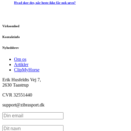
Hvad sker der, når heste ikke får nok søvn?
Virksomhed
Kontaktinfo
Nyhedsbrev
Om os
Artikler
ClipMyHorse
Erik Husfeldts Vej 7,
2630 Taastrup
CVR 32551440
support@zibrasport.dk