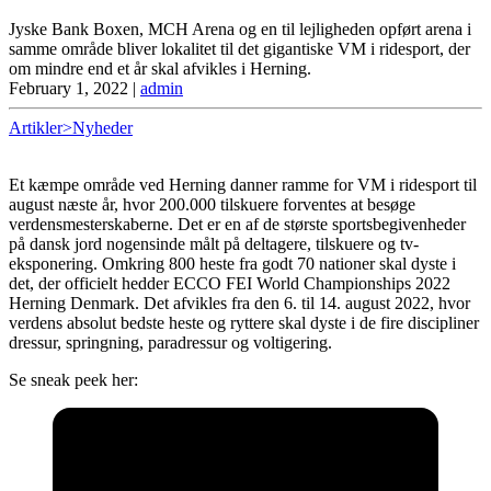
Jyske Bank Boxen, MCH Arena og en til lejligheden opført arena i
samme område bliver lokalitet til det gigantiske VM i ridesport, der
om mindre end et år skal afvikles i Herning.
February 1, 2022
|
admin
Artikler>Nyheder
Et kæmpe område ved Herning danner ramme for VM i ridesport til
august næste år, hvor 200.000 tilskuere forventes at besøge
verdensmesterskaberne. Det er en af de største sportsbegivenheder
på dansk jord nogensinde målt på deltagere, tilskuere og tv-
eksponering. Omkring 800 heste fra godt 70 nationer skal dyste i
det, der officielt hedder ECCO FEI World Championships 2022
Herning Denmark. Det afvikles fra den 6. til 14. august 2022, hvor
verdens absolut bedste heste og ryttere skal dyste i de fire discipliner
dressur, springning, paradressur og voltigering.
Se sneak peek her: