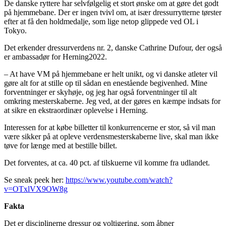
De danske ryttere har selvfølgelig et stort ønske om at gøre det godt
på hjemmebane. Der er ingen tvivl om, at især dressurrytterne tørster
efter at få den holdmedalje, som lige netop glippede ved OL i
Tokyo.
Det erkender dressurverdens nr. 2, danske Cathrine Dufour, der også
er ambassadør for Herning2022.
– At have VM på hjemmebane er helt unikt, og vi danske atleter vil
gøre alt for at stille op til sådan en enestående begivenhed. Mine
forventninger er skyhøje, og jeg har også forventninger til alt
omkring mesterskaberne. Jeg ved, at der gøres en kæmpe indsats for
at sikre en ekstraordinær oplevelse i Herning.
Interessen for at købe billetter til konkurrencerne er stor, så vil man
være sikker på at opleve verdensmesterskaberne live, skal man ikke
tøve for længe med at bestille billet.
Det forventes, at ca. 40 pct. af tilskuerne vil komme fra udlandet.
Se sneak peek her:
https://www.youtube.com/watch?
v=OTxlVX9OW8g
Fakta
Det er disciplinerne dressur og voltigering, som åbner