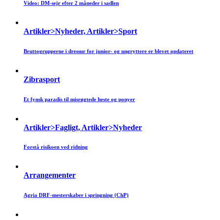
Video: DM-sejr efter 2 måneder i sadlen
Artikler>Nyheder, Artikler>Sport
Bruttogrupperne i dressur for junior- og ungryttere er blevet opdateret
Zibrasport
Et fynsk paradis til misrøgtede heste og ponyer
Artikler>Fagligt, Artikler>Nyheder
Forstå risikoen ved ridning
Arrangementer
Agria DRF-mesterskaber i springning (ChP)