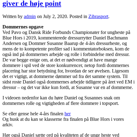
giver de høje point
Written by
admin
on
July 2, 2020
. Posted in
Zibrasport
.
Dommernes opgave
Ved Pavo og Dansk Ride Forbunds Championater for ungheste på
Blue Hors i 2019, kommenterede dressurrytter Daniel Bachmann
Andersen og Dommer Susanne Baarup de 4-års dressurheste, og
mens de to kompetente profiler sad i kommentatorboksen, kom de
også ind på dommernes arbejde og rolle i forbindelse med dressur.
De var begge enige om, at det er nødvendigt at have mange
dommere i spil ved de store konkurrencer, netop fordi dommernes
placering har stor betydning for, hvordan de ser øvelsen. Ligesom
det er vigtigt, at dommerne dømmer ud fra det samme system. Til
sidst roste Daniel også dommernes arbejde tidligere på året ved EM i
dressur – og det var ikke kun fordi, at Susanne var en af dommerne.
I videoen nedenfor kan du høre Daniel og Susannes snak om
dommernes rolle og vigtigheden af flere dommere i topsport.
Se eller gense hele 4-års finalen
her
Og husk at du kan se klasserne fra finalen på Blue Hors i vores
arkiv.
Hør også Daniel sætte ord på kvaliteten af de unge heste ved