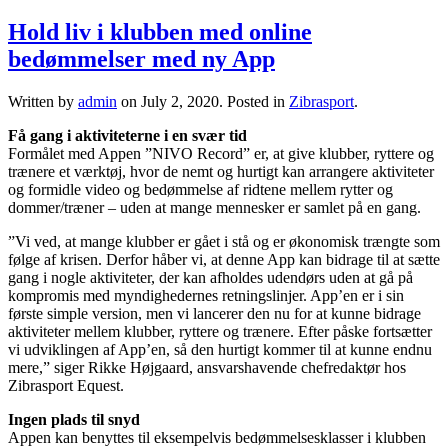
Hold liv i klubben med online
bedømmelser med ny App
Written by
admin
on
July 2, 2020
. Posted in
Zibrasport
.
Få gang i aktiviteterne i en svær tid
Formålet med Appen ”NIVO Record” er, at give klubber, ryttere og
trænere et værktøj, hvor de nemt og hurtigt kan arrangere aktiviteter
og formidle video og bedømmelse af ridtene mellem rytter og
dommer/træner – uden at mange mennesker er samlet på en gang.
”Vi ved, at mange klubber er gået i stå og er økonomisk trængte som
følge af krisen. Derfor håber vi, at denne App kan bidrage til at sætte
gang i nogle aktiviteter, der kan afholdes udendørs uden at gå på
kompromis med myndighedernes retningslinjer. App’en er i sin
første simple version, men vi lancerer den nu for at kunne bidrage
aktiviteter mellem klubber, ryttere og trænere. Efter påske fortsætter
vi udviklingen af App’en, så den hurtigt kommer til at kunne endnu
mere,” siger Rikke Højgaard, ansvarshavende chefredaktør hos
Zibrasport Equest.
Ingen plads til snyd
Appen kan benyttes til eksempelvis bedømmelsesklasser i klubben