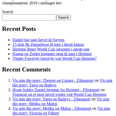
championaterne 2019 i indslaget her:
Search
Search
Recent Posts
Daniel har sagt farvel til Vayron
15-årig fik Dannebrog til tops i første klasse
Herning åbner World Cup sæsonen i næste uge
Nanna og Zepter kommer også til start i Herning
Vinder Freestyle freestyle ved World Cup Herning?
Recent Comments
Vis mig din pony: Therese og Ginger - Zibrasport
on
Vis mig
din pony: Tanja og Baileys
Hoste holder Daniel hjemme fra Herning - Zibrasport
on
Topsport og et stort farvel venter ved World Cup Herning
Vis mig din pony: Tanja og Baileys - Zibrasport
on
Vis mig
din pony: Melika og Malou
Vis mig din pony: Melika og Malou - Zibrasport
on
Vis mig
din pony: Victoria og Filbert