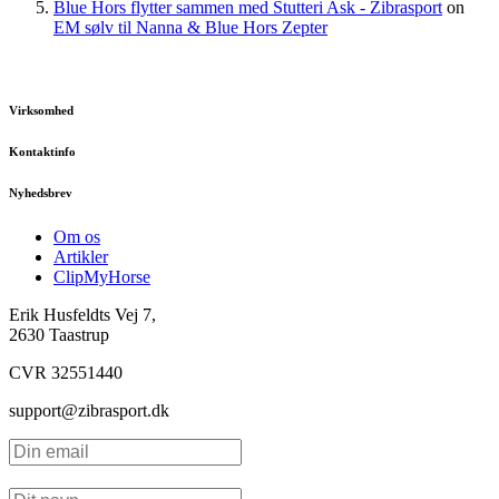
Blue Hors flytter sammen med Stutteri Ask - Zibrasport
on
EM sølv til Nanna & Blue Hors Zepter
Virksomhed
Kontaktinfo
Nyhedsbrev
Om os
Artikler
ClipMyHorse
Erik Husfeldts Vej 7,
2630 Taastrup
CVR 32551440
support@zibrasport.dk