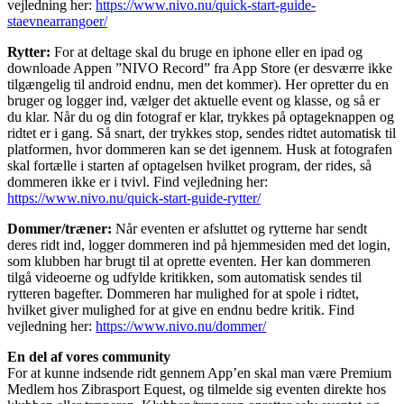
vejledning her:
https://www.nivo.nu/quick-start-guide-
staevnearrangoer/
Rytter:
For at deltage skal du bruge en iphone eller en ipad og
downloade Appen ”NIVO Record” fra App Store (er desværre ikke
tilgængelig til android endnu, men det kommer). Her opretter du en
bruger og logger ind, vælger det aktuelle event og klasse, og så er
du klar. Når du og din fotograf er klar, trykkes på optageknappen og
ridtet er i gang. Så snart, der trykkes stop, sendes ridtet automatisk til
platformen, hvor dommeren kan se det igennem. Husk at fotografen
skal fortælle i starten af optagelsen hvilket program, der rides, så
dommeren ikke er i tvivl. Find vejledning her:
https://www.nivo.nu/quick-start-guide-rytter/
Dommer/træner:
Når eventen er afsluttet og rytterne har sendt
deres ridt ind, logger dommeren ind på hjemmesiden med det login,
som klubben har brugt til at oprette eventen. Her kan dommeren
tilgå videoerne og udfylde kritikken, som automatisk sendes til
rytteren bagefter. Dommeren har mulighed for at spole i ridtet,
hvilket giver mulighed for at give en endnu bedre kritik. Find
vejledning her:
https://www.nivo.nu/dommer/
En del af vores community
For at kunne indsende ridt gennem App’en skal man være Premium
Medlem hos Zibrasport Equest, og tilmelde sig eventen direkte hos