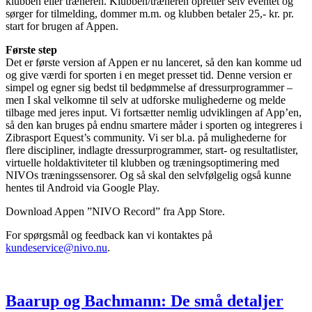
klubben eller træneren. Klubben/træneren opretter selv eventet og
sørger for tilmelding, dommer m.m. og klubben betaler 25,- kr. pr.
start for brugen af Appen.
Første step
Det er første version af Appen er nu lanceret, så den kan komme ud
og give værdi for sporten i en meget presset tid. Denne version er
simpel og egner sig bedst til bedømmelse af dressurprogrammer –
men I skal velkomne til selv at udforske mulighederne og melde
tilbage med jeres input. Vi fortsætter nemlig udviklingen af App’en,
så den kan bruges på endnu smartere måder i sporten og integreres i
Zibrasport Equest’s community. Vi ser bl.a. på mulighederne for
flere discipliner, indlagte dressurprogrammer, start- og resultatlister,
virtuelle holdaktiviteter til klubben og træningsoptimering med
NIVOs træningssensorer. Og så skal den selvfølgelig også kunne
hentes til Android via Google Play.
Download Appen ”NIVO Record” fra App Store.
For spørgsmål og feedback kan vi kontaktes på
kundeservice@nivo.nu
.
Baarup og Bachmann: De små detaljer