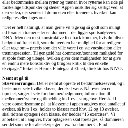
eller bedømmelse mellem rytter og træner, hvor rytterne kan ride på
forskellige tidspunkter og steder. Appen udskiller sig særligt ved, at
den video, der sendes til dommeren eller træneren, hverken kan
redigeres eller tages om.
”Det er helt naturligt, at man gerne vil tage sig så godt som muligt
ud foran sin træner eller en dommer – det ligger sportsudøveres
DNA. Men den mest konstruktive feedback kommer, hvis du bliver
bedømt ud fra et ridt, som du hverken har mulighed for at redigere
eller tage om – præcis som det ville være i en stævnesituation eller
træningssession. Til gengæld har dommeren/træneren mulighed for
at spole frem og tilbage, hvilken giver dem muligheden for at give
en endnu mere konstruktiv og brugbar kritik til den enkelte
ekvipage,” fortæller Henrik Flintegaard Ehlert, direktør hos NIVO.
Nemt at gå til
Stævnearrangør:
Det er nemt at oprette et bedømmelsesevent, og I
bestemmer selv hvilke klasser, der skal være. Når eventen er
oprettet, sørger I selv for dommer/bedømmer, information til
medlemmer/ryttere og tilmelding inkl. evt. startgebyr. Her skal I
være opmærksomme på, at klasserne i appen angives med antallet af
øvelser, så hvis I ex. holder to klasser med hhv. 12 og 13 øvelser,
skal ridtene optages i den klasse, der hedder ”15 exercises”. Vi
anbefaler, at I angiver, hvor optagelsen skal foretages, så dommeren
ser det samme for alle ekvipager – ex. fra dommer C. Find